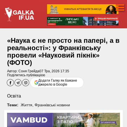
«Наука є не просто на папері, а в
реальності»: у Франківську
провели «Науковий пікнік»
(ФОТО)
Автор:
Соня Грейда
07 Тра, 2026 17:35
Поділитись публікацією
Додати Галку як бажане
джерело в Google
Освіта
Теми:
Життя
,
Франківські новини