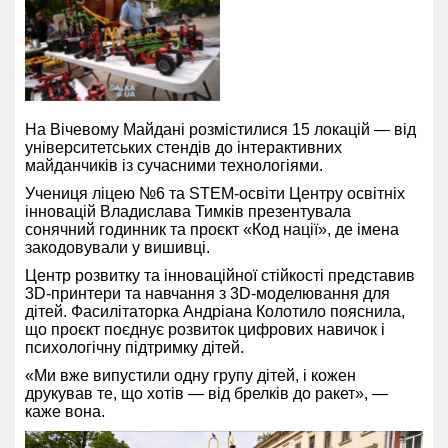
На Вічевому Майдані розмістилися 15 локацій — від
університетських стендів до інтерактивних
майданчиків із сучасними технологіями.
Учениця ліцею №6 та STEM-освіти Центру освітніх
інновацій Владислава Тимків презентувала
сонячний годинник та проєкт «Код нації», де імена
закодовували у вишивці.
Центр розвитку та інноваційної стійкості представив
3D-принтери та навчання з 3D-моделювання для
дітей. Фасилітаторка Андріана Колотило пояснила,
що проєкт поєднує розвиток цифрових навичок і
психологічну підтримку дітей.
«Ми вже випустили одну групу дітей, і кожен
друкував те, що хотів — від брелків до ракет», —
каже вона.