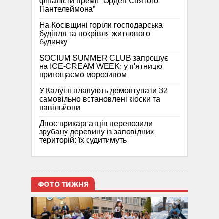
фіналісти премії “Орден Святого
Пантелеймона”
На Косівщині горіли господарська
будівля та покрівля житлового
будинку
SOCIUM SUMMER CLUB запрошує
на ICE-CREAM WEEK: у п'ятницю
пригощаємо морозивом
У Калуші планують демонтувати 32
самовільно встановлені кіоски та
павільйони
Двоє прикарпатців перевозили
зрубану деревину із заповідних
територій: їх судитимуть
ФОТО ТИЖНЯ