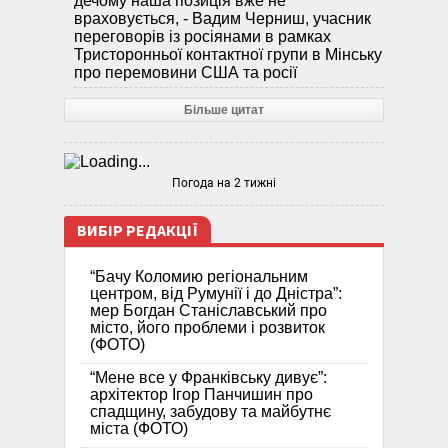
дечому наша позиція вже не
враховується, - Вадим Черниш, учасник
переговорів із росіянами в рамках
Тристоронньої контактної групи в Мінську
про перемовини США та росії
Більше цитат
Погода на 2 тижні
ВИБІР РЕДАКЦІЇ
“Бачу Коломию регіональним
центром, від Румунії і до Дністра”:
мер Богдан Станіславський про
місто, його проблеми і розвиток
(ФОТО)
“Мене все у Франківську дивує”:
архітектор Ігор Панчишин про
спадщину, забудову та майбутнє
міста (ФОТО)