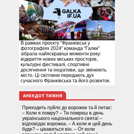
В рамках проєкту “Франківськ у
фотографіях 2024” команда “Галки”
зібрала найяскравіші моменти року:
відкриття нових міських просторів,
культурні фестивалі, спортивні
досягнення та ініціативи, що змінюють
місто. Ці світлини передають дух
сучасного Франківська та його розвиток.
АНЕКДОТ ТИЖНЯ
Приходить пуйло до ворожки та й питає:
– Коли я помру? – Ти помреш в день
українського національного свята! –
відповідає ворожка. – А коли ж цей день
буде? – цікавиться він. – От коли