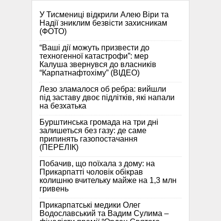
У Тисмениці відкрили Алею Віри та
Надії зниклим безвісти захисникам
(ФОТО)
“Ваші дії можуть призвести до
техногенної катастрофи”: мер
Калуша звернувся до власників
“Карпатнафтохіму” (ВІДЕО)
Лезо зламалося об ребра: вийшли
під заставу двоє підлітків, які напали
на безхатька
Бурштинська громада на три дні
залишеться без газу: де саме
припинять газопостачання
(ПЕРЕЛІК)
Побачив, що поїхала з дому: на
Прикарпатті чоловік обікрав
колишню вчительку майже на 1,3 млн
гривень
Прикарпатські медики Олег
Водославський та Вадим Сулима –