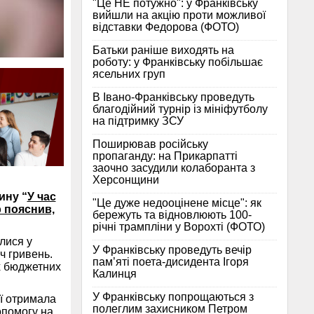
"Це НЕ потужно": у Франківську
вийшли на акцію проти можливої
відставки Федорова (ФОТО)
Батьки раніше виходять на
роботу: у Франківську побільшає
ясельних груп
В Івано-Франківську проведуть
благодійний турнір із мініфутболу
на підтримку ЗСУ
Поширював російську
пропаганду: на Прикарпатті
заочно засудили колаборанта з
Херсонщини
ину “
У час
"Це дуже недооцінене місце": як
 пояснив,
бережуть та відновлюють 100-
річні трампліни у Ворохті (ФОТО)
лися у
У Франківську проведуть вечір
ч гривень.
пам’яті поета-дисидента Ігоря
х бюджетних
Калинця
У Франківську попрощаються з
ії отримала
полеглим захисником Петром
опомогу на