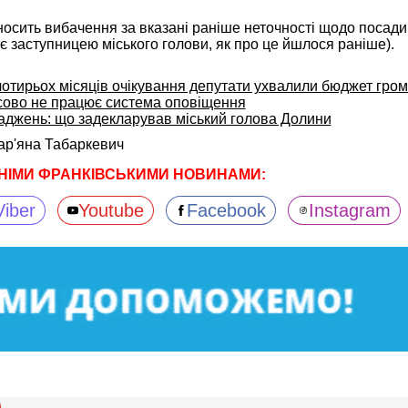
носить вибачення за вказані раніше неточності щодо посад
є заступницею міського голови, як про це йшлося раніше).
 чотирьох місяців очікування депутати ухвалили бюджет гро
сово не працює система оповіщення
щаджень: що задекларував міський голова Долини
ар'яна Табаркевич
НІМИ ФРАНКІВСЬКИМИ НОВИНАМИ:
Viber
Youtube
Facebook
Instagram