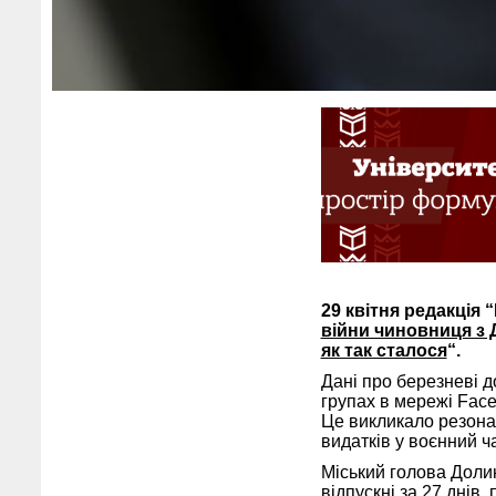
29 квітня редакція 
війни чиновниця з 
як так сталося
“.
Дані про березневі д
групах в мережі Fac
Це викликало резонан
видатків у воєнний ч
Міський голова Долин
відпускні за 27 дні