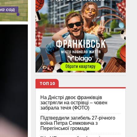
ТОП 10
На Дністрі двоє франківців
застрягли на острівці – човен
забрала течія (ФОТО)
Підтвердили загибель 27-річного
воїна Петра Семковича з
Перегінської громади