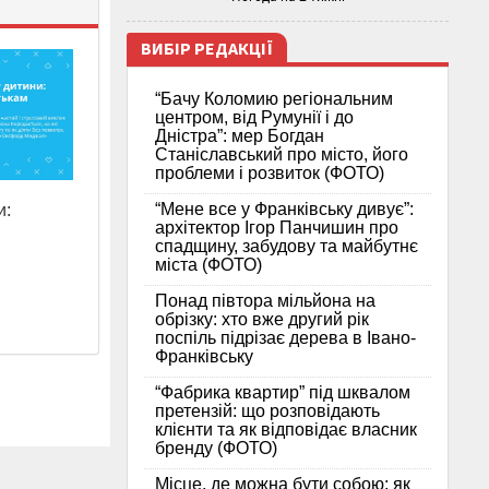
ВИБІР РЕДАКЦІЇ
“Бачу Коломию регіональним
центром, від Румунії і до
Дністра”: мер Богдан
Станіславський про місто, його
проблеми і розвиток (ФОТО)
“Мене все у Франківську дивує”:
и:
архітектор Ігор Панчишин про
спадщину, забудову та майбутнє
міста (ФОТО)
Понад півтора мільйона на
обрізку: хто вже другий рік
поспіль підрізає дерева в Івано-
Франківську
“Фабрика квартир” під шквалом
претензій: що розповідають
клієнти та як відповідає власник
бренду (ФОТО)
Місце, де можна бути собою: як