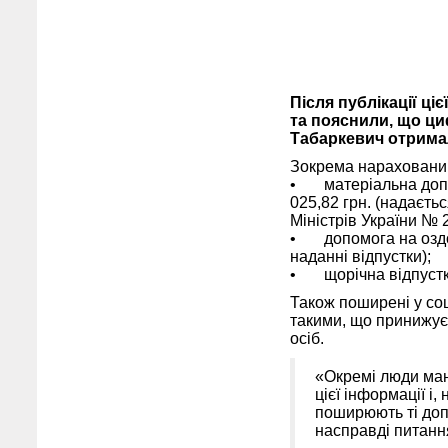
Після публікації ці
та пояснили, що циф
Табаркевич отримал
Зокрема нарахований 
• матеріальна допом
025,82 грн. (надаєть
Міністрів України № 2
• допомога на оздор
наданні відпустки);
• щорічна відпустка 
Також поширені у со
такими, що принижує 
осіб.
«Окремі люди ма
цієї інформації і
поширюють ті допи
насправді питання