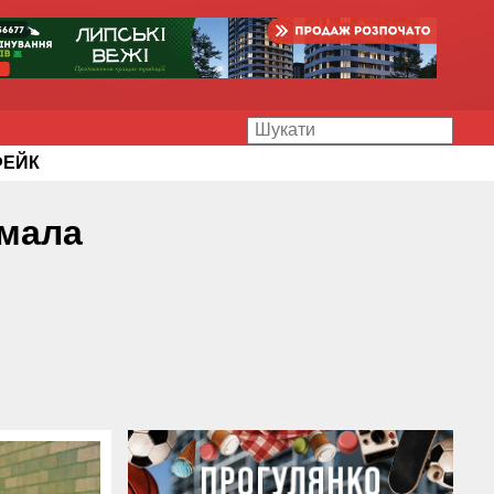
ФЕЙК
имала