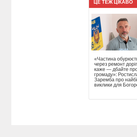
ЦЕ ТЕЖ ЦІКАВО
«Частина обурюєт
через ремонт доріг
каже — дбайте пр
громаду»: Ростисл
Заремба про найб
виклики для Бого