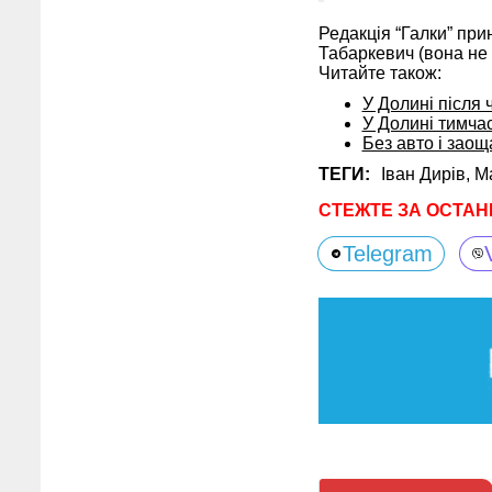
Редакція “Галки” при
Табаркевич (вона не 
Читайте також:
У Долині після
У Долині тимча
Без авто і зао
ТЕГИ:
Іван Дирів,
М
СТЕЖТЕ ЗА ОСТАН
Telegram