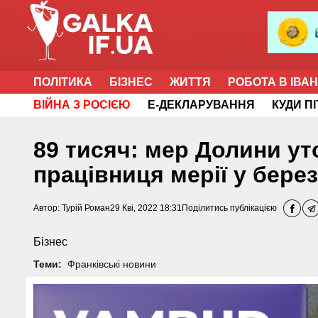
ПОЛІТИКА
БІЗНЕС
ЖИТТЯ
РОБОТА В ІВА
ВІЙНА З РОСІЄЮ
Е-ДЕКЛАРУВАННЯ
КУДИ П
89 тисяч: мер Долини ут
працівниця мерії у берез
Автор:
Турій Роман
29 Кві, 2022 18:31
Поділитись публікацією
Бізнес
Теми:
Франківські новини