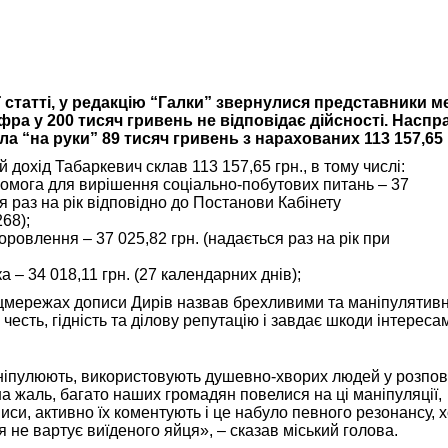
єї статті, у редакцію “Галки” звернулися представники м
ра у 200 тисяч гривень не відповідає дійсності. Наспр
а “на руки” 89 тисяч гривень з нарахованих 113 157,65 
дохід Табаркевич склав 113 157,65 грн., в тому числі:
ога для вирішення соціально-побутових питань – 37
ся раз на рік відповідно до Постанови Кабінету
68);
овлення – 37 025,82 грн. (надається раз на рік при
– 34 018,11 грн. (27 календарних днів);
цмережах дописи Дирів назвав брехливими та маніпулятивн
честь, гідність та ділову репутацію і завдає шкоди інтереса
ніпулюють, використовують душевно-хворих людей у розпо
, на жаль, багато наших громадян повелися на ці маніпуляції,
си, активно їх коментують і це набуло певного резонансу, 
 не вартує виїденого яйця», – сказав міський голова.