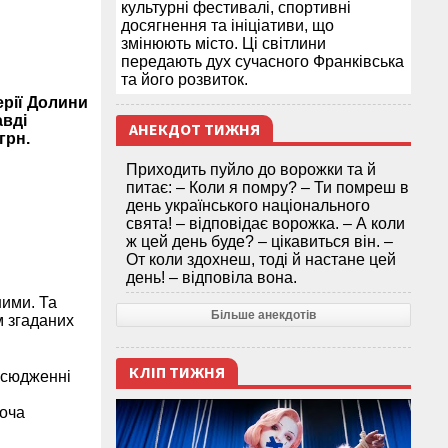
культурні фестивалі, спортивні
досягнення та ініціативи, що
змінюють місто. Ці світлини
передають дух сучасного Франківська
та його розвиток.
ерії Долини
авді
АНЕКДОТ ТИЖНЯ
грн.
Приходить пуйло до ворожки та й
питає: – Коли я помру? – Ти помреш в
день українського національного
свята! – відповідає ворожка. – А коли
ж цей день буде? – цікавиться він. –
От коли здохнеш, тоді й настане цей
день! – відповіла вона.
ими. Та
Більше анекдотів
м згаданих
КЛІП ТИЖНЯ
всюдженні
хоча