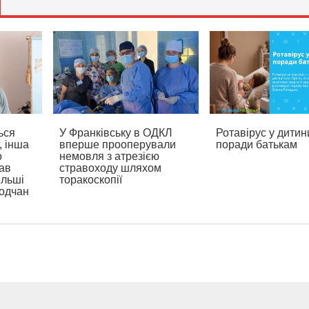
ься
У Франківську в ОДКЛ
Ротавірус у дитин
, інша
вперше прооперували
поради батькам
о
немовля з атрезією
ав
стравоходу шляхом
ільші
торакоскопії
родчан