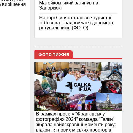
Матейком, який загинув на
а вирішення
Запоріжжі
На горі Синяк стало зле туристці
зі Львова: знадобилася допомога
рятувальників (ФОТО)
ФОТО ТИЖНЯ
В рамках проєкту “Франківськ у
фотографіях 2024” команда “Галки”
зібрала найяскравіші моменти року:
відкриття нових міських просторів,