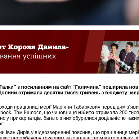
“Галки” з посиланням на сайт
“Галичина”
поширила нов
Долини отримала десятки тисяч гривень з бюджету: мер
оходи працівниці мерії Мар’яни Табаркевич перед цим з’яви
ebook. Там йшлося, що чиновниця
нібито
отримала 200 тися
с у прикарпатців, багато з них обурилися доцільністю таки
ас.
и Іван Дирів у відеозверненні пояснив, що працівниця мер
в, плюс передбачену трудовим законодавством матеріальну д