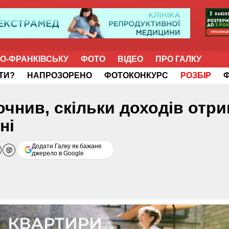
НО-ФРАНКІВСЬКУ
ФОТО
ВІДЕО
ПРО ГАЛКУ
ІТИ?
НАПРОЗОРЕНО
ФОТОКОНКУРС
РОЗБІР
очнив, скільки доходів отр
ні
Додати Галку як бажане
джерело в Google