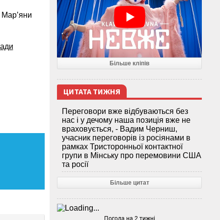
и Мар’яни
мади
Більше кліпів
ЦИТАТА ТИЖНЯ
Переговори вже відбуваються без
нас і у дечому наша позиція вже не
враховується, - Вадим Черниш,
учасник переговорів із росіянами в
рамках Тристоронньої контактної
групи в Мінську про перемовини США
та росії
Більше цитат
Погода на 2 тижні