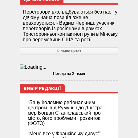
Переговори вже відбуваються без нас і у
дечому наша позиція вже не
враховується, - Вадим Черниш, учасник
переговорів із росіянами в рамках
Тристоронньої контактної групи в Мінську
про перемовини США та росії
Більше цитат
Погода на 2 тижні
ВИБІР РЕДАКЦІЇ
“Бачу Коломию регіональним
центром, від Румунії і до Дністра”:
мер Богдан Станіславський про
місто, його проблеми і розвиток
(ФОТО)
“Мене все у Франківську дивує”: