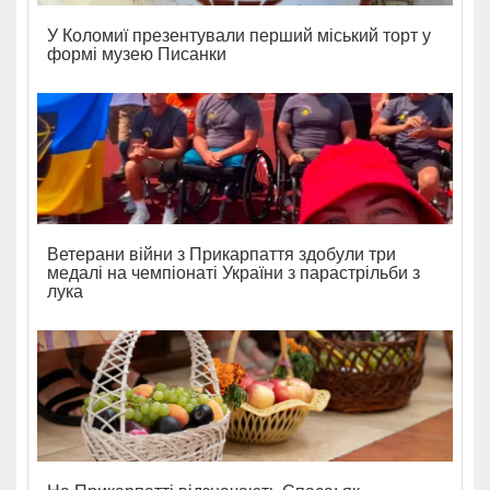
У Коломиї презентували перший міський торт у
формі музею Писанки
Ветерани війни з Прикарпаття здобули три
медалі на чемпіонаті України з парастрільби з
лука