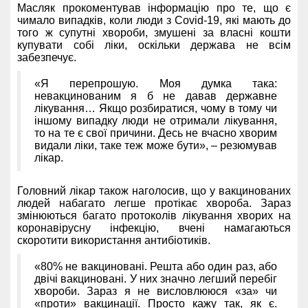
Масляк прокоментував інформацію про те, що є
чимало випадків, коли люди з Covid-19, які мають до
того ж супутні хвороби, змушені за власні кошти
купувати собі ліки, оскільки держава не всім
забезпечує.
«Я перепрошую. Моя думка така:
невакцинованим я б не давав державне
лікування… Якщо розбиратися, чому в тому чи
іншому випадку люди не отримали лікування,
то на те є свої причини. Десь не вчасно хворим
видали ліки, таке теж може бути», – резюмував
лікар.
Головний лікар також наголосив, що у вакцинованих
людей набагато легше протікає хвороба. Зараз
змінюються багато протоколів лікування хворих на
коронавірусну інфекцію, вчені намагаються
скоротити використання антибіотиків.
«80% не вакциновані. Решта або один раз, або
двічі вакциновані. У них значно легший перебіг
хвороби. Зараз я не висловлююся «за» чи
«проти» вакцинації. Просто кажу так, як є.