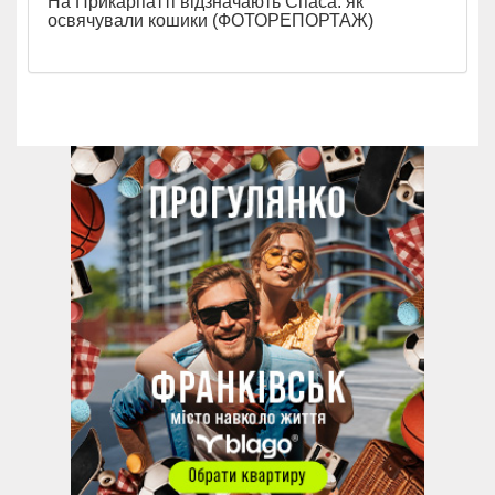
На Прикарпатті відзначають Спаса: як
освячували кошики (ФОТОРЕПОРТАЖ)