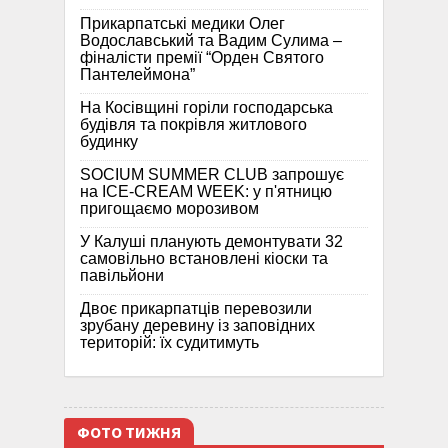
Прикарпатські медики Олег
Водославський та Вадим Сулима –
фіналісти премії “Орден Святого
Пантелеймона”
На Косівщині горіли господарська
будівля та покрівля житлового
будинку
SOCIUM SUMMER CLUB запрошує
на ICE-CREAM WEEK: у п'ятницю
пригощаємо морозивом
У Калуші планують демонтувати 32
самовільно встановлені кіоски та
павільйони
Двоє прикарпатців перевозили
зрубану деревину із заповідних
територій: їх судитимуть
ФОТО ТИЖНЯ