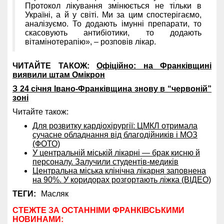
Протокол лікування змінюється не тільки в
Україні, а й у світі. Ми за цим спостерігаємо,
аналізуємо. То додають імунні препарати, то
скасовують антибіотики, то додають
вітамінотерапію», – розповів лікар.
ЧИТАЙТЕ ТАКОЖ:
Офіційно: на Франківщині
виявили штам Омікрон
З 24 січня Івано-Франківщина знову в “червоній”
зоні
Читайте також:
Для розвитку кардіохірургії: ЦМКЛ отримала
сучасне обладнання від благодійників і МОЗ
(ФОТО)
У центральній міській лікарні — брак кисню й
персоналу. Залучили студентів-медиків
Центральна міська клінічна лікарня заповнена
на 90%. У коридорах розгортають ліжка (ВІДЕО)
ТЕГИ:
Масляк
СТЕЖТЕ ЗА ОСТАННІМИ ФРАНКІВСЬКИМИ
НОВИНАМИ: