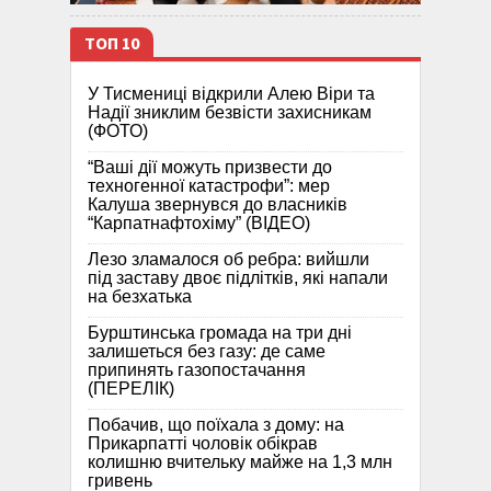
ТОП 10
У Тисмениці відкрили Алею Віри та
Надії зниклим безвісти захисникам
(ФОТО)
“Ваші дії можуть призвести до
техногенної катастрофи”: мер
Калуша звернувся до власників
“Карпатнафтохіму” (ВІДЕО)
Лезо зламалося об ребра: вийшли
під заставу двоє підлітків, які напали
на безхатька
Бурштинська громада на три дні
залишеться без газу: де саме
припинять газопостачання
(ПЕРЕЛІК)
Побачив, що поїхала з дому: на
Прикарпатті чоловік обікрав
колишню вчительку майже на 1,3 млн
гривень