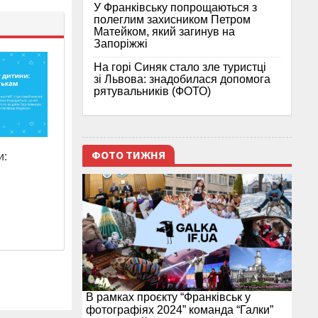
У Франківську попрощаються з
полеглим захисником Петром
Матейком, який загинув на
Запоріжжі
На горі Синяк стало зле туристці
зі Львова: знадобилася допомога
рятувальників (ФОТО)
ФОТО ТИЖНЯ
и:
В рамках проєкту “Франківськ у
фотографіях 2024” команда “Галки”