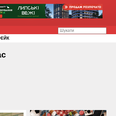
ФЕЙК
ас