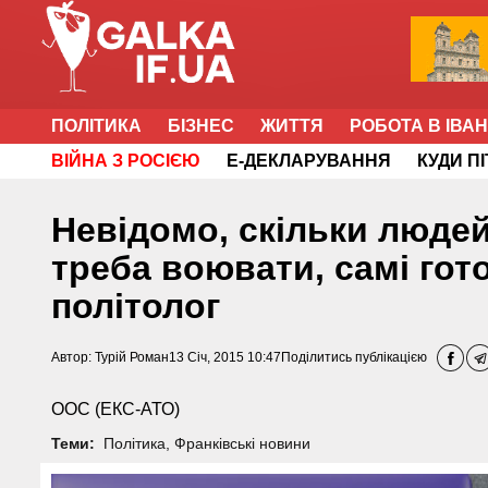
ПОЛІТИКА
БІЗНЕС
ЖИТТЯ
РОБОТА В ІВА
ВІЙНА З РОСІЄЮ
Е-ДЕКЛАРУВАННЯ
КУДИ П
Невідомо, скільки людей
треба воювати, самі гото
політолог
Автор:
Турій Роман
13 Січ, 2015 10:47
Поділитись публікацією
ООС (ЕКС-АТО)
Теми:
Політика
,
Франківські новини