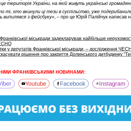
це територія України, на якій живуть українські громадя
 ті, хто вкинули ці тези в суспільство, уже подерибанили
ть випилявся з фейсбуку»
, – про це Юрій Палійчук написав н
 Франківської міськради задекларував найбільше нерухомост
ЧЕСНО
атки у депутатів Франківської міськради, – дослідження ЧЕС
касувати рішення про закриття Долинського дитбудинку “Те
НІМИ ФРАНКІВСЬКИМИ НОВИНАМИ:
Viber
Youtube
Facebook
Instagram