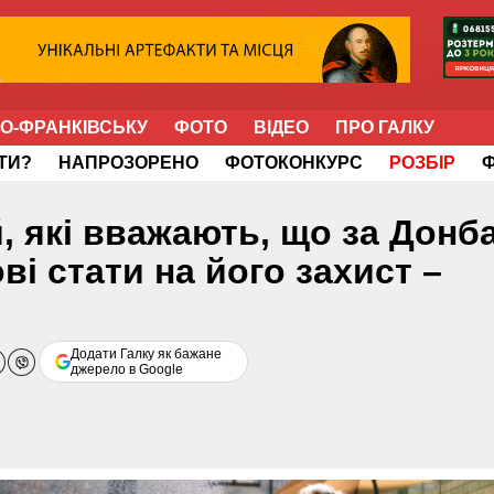
НО-ФРАНКІВСЬКУ
ФОТО
ВІДЕО
ПРО ГАЛКУ
ІТИ?
НАПРОЗОРЕНО
ФОТОКОНКУРС
РОЗБІР
, які вважають, що за Донб
ві стати на його захист –
Додати Галку як бажане
джерело в Google