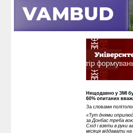
Нещодавно у ЗМІ бу
60% опитаних вваж
За словами політоло
«Тут днями оприлюдн
за Донбас треба вою
Схід і взяти в руки 
місяця віддавати на