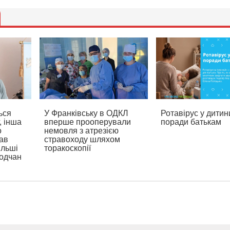
ься
У Франківську в ОДКЛ
Ротавірус у дитин
, інша
вперше прооперували
поради батькам
о
немовля з атрезією
ав
стравоходу шляхом
ільші
торакоскопії
родчан