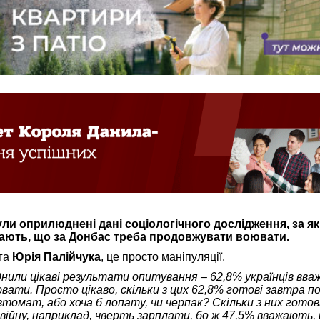
ли оприлюднені дані соціологічного дослідження, за я
ають, що за Донбас треба продовжувати воювати.
га
Юрія Палійчука
, це просто маніпуляції.
или цікаві результати опитування – 62,8% українців вв
вати. Просто цікаво, скільки з цих 62,8% готові завтра п
автомат, або хоча б лопату, чи черпак? Скільки з них готов
 війну, наприклад, чверть зарплати, бо ж 47,5% вважають,