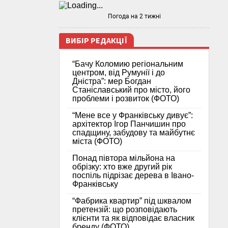
Погода на 2 тижні
ВИБІР РЕДАКЦІЇ
“Бачу Коломию регіональним
центром, від Румунії і до
Дністра”: мер Богдан
Станіславський про місто, його
проблеми і розвиток (ФОТО)
“Мене все у Франківську дивує”:
архітектор Ігор Панчишин про
спадщину, забудову та майбутнє
міста (ФОТО)
Понад півтора мільйона на
обрізку: хто вже другий рік
поспіль підрізає дерева в Івано-
Франківську
“Фабрика квартир” під шквалом
претензій: що розповідають
клієнти та як відповідає власник
бренду (ФОТО)