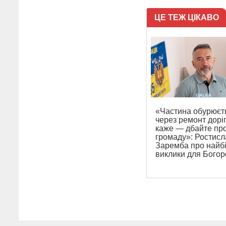
ЦЕ ТЕЖ ЦІКАВО
«Частина обурюєт
через ремонт доріг
каже — дбайте пр
громаду»: Ростисл
Заремба про найб
виклики для Бого