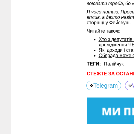
воювати треба, бо «
Я чого питаю. Просто
вплив, а дехто наві
сторінці у Фейсбуці.
Читайте також:
Хто з депутатів
дослідження 
Які доходи і ст
Облрада може с
ТЕГИ:
Палійчук
СТЕЖТЕ ЗА ОСТАН
Telegram