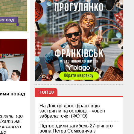
ТОП 10
кими понад
На Дністрі двоє франківців
застрягли на острівці – човен
забрала течія (ФОТО)
ажають, що
оїхати на
Підтвердили загибель 27-річного
і кожного
воїна Петра Семковича з
 що