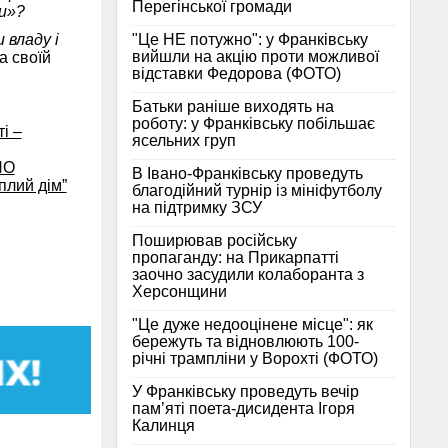
Перегінської громади
ни»?
"Це НЕ потужно": у Франківську
 владу і
вийшли на акцію проти можливої
а своїй
відставки Федорова (ФОТО)
Батьки раніше виходять на
роботу: у Франківську побільшає
і –
ясельних груп
НО
В Івано-Франківську проведуть
плий дім”
благодійний турнір із мініфутболу
на підтримку ЗСУ
Поширював російську
пропаганду: на Прикарпатті
заочно засудили колаборанта з
Херсонщини
"Це дуже недооцінене місце": як
бережуть та відновлюють 100-
річні трампліни у Ворохті (ФОТО)
У Франківську проведуть вечір
пам’яті поета-дисидента Ігоря
Калинця