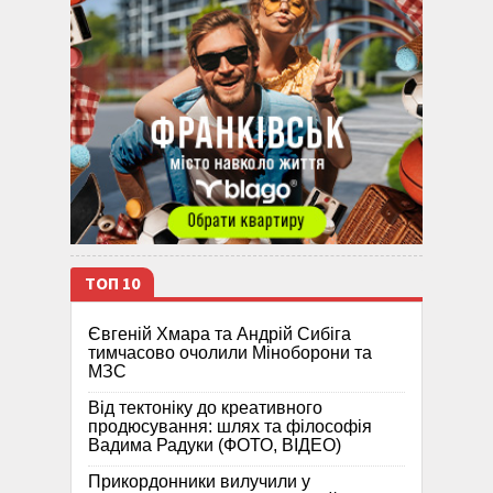
ТОП 10
Євгеній Хмара та Андрій Сибіга
тимчасово очолили Міноборони та
МЗС
Від тектоніку до креативного
продюсування: шлях та філософія
Вадима Радуки (ФОТО, ВІДЕО)
Прикордонники вилучили у