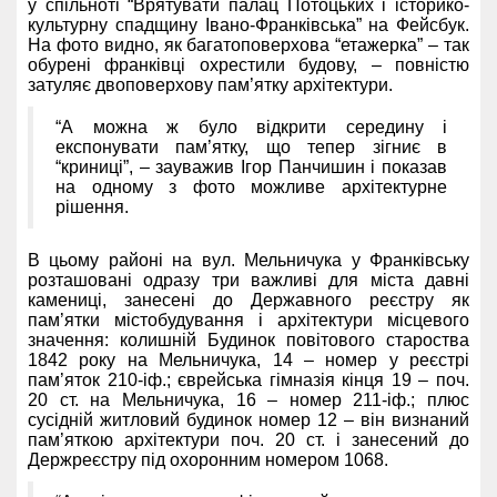
у спільноті “Врятувати палац Потоцьких і історико-
культурну спадщину Івано-Франківська” на Фейсбук.
На фото видно, як багатоповерхова “етажерка” – так
обурені франківці охрестили будову, – повністю
затуляє двоповерхову пам’ятку архітектури.
“А можна ж було відкрити середину і
експонувати пам’ятку, що тепер зігниє в
“криниці”, – зауважив Ігор Панчишин і показав
на одному з фото можливе архітектурне
рішення.
В цьому районі на вул. Мельничука у Франківську
розташовані одразу три важливі для міста давні
камениці, занесені до Державного реєстру як
пам’ятки містобудування і архітектури місцевого
значення: колишній Будинок повітового староства
1842 року на Мельничука, 14 – номер у реєстрі
пам’яток 210-іф.; єврейська гімназія кінця 19 – поч.
20 ст. на Мельничука, 16 – номер 211-іф.; плюс
сусідній житловий будинок номер 12 – він визнаний
пам’яткою архітектури поч. 20 ст. і занесений до
Держреєстру під охоронним номером 1068.