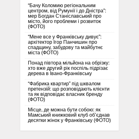
“Бачу Коломию регіональним
центром, від Румунії і до Дністра”:
мер Богдан Станіславський про
місто, його проблеми і розвиток
(ФОТО)
“Мене все у Франківську дивує”:
архітектор Ігор Панчишин про
спадщину, забудову та майбутнє
міста (ФОТО)
Понад півтора мільйона на обрізку:
хто вже другий рік поспіль підрізає
дерева в Івано-Франківську
“Фабрика квартир” під шквалом
претензій: що розповідають клієнти
та як відповідає власник бренду
(ФОТО)
Місце, де можна бути собою: як
Мамський книжковий клуб об’єднав
десятки жінок у Франківську (ФОТО)