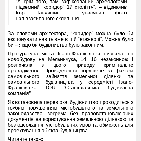
“А крім того, там зафіксований археологами
підземний “коридор” 17 століття”, – відзначив
Ігор Панчишин і унаочнив фото
напівзасипаного склепіння.
За словами архітектора, “коридор” можна було би
експонувати навіть вже в цій “етажерці”. Можна було
би – якщо би будівництво було законним.
Прокуратура міста Івано-Франківська визнала цю
новобудову на Мельничука, 14, 16 незаконною і
розпочала з цього приводу кримінальне
провадження. Провадження порушене за фактом
самовільного зайняття земельної ділянки та
самовільного будівництва у середмісті Івано-
Франківська ТОВ “Станіславська будівельна
компанія”.
Як встановила перевірка, будівництво проводиться з
грубим порушенням містобудівного та земельного
законодавства, зокрема без правовстановлюючих
документів на користування земельною ділянкою та
без одержання містобудівних умов та обмежень для
проектування об’єкта будівництва.
Читайте також: