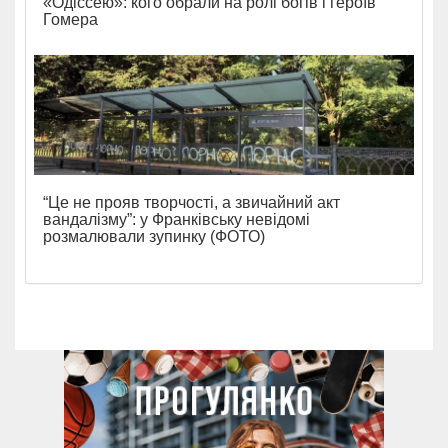
«Одіссею»: кого обрали на ролі богів і героїв
Гомера
“Це не прояв творчості, а звичайний акт
вандалізму”: у Франківську невідомі
розмалювали зупинку (ФОТО)