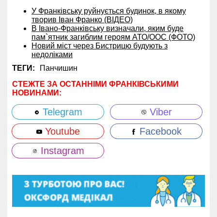
У Франківську руйнується будинок, в якому
творив Іван Франко (ВІДЕО)
В Івано-Франківську визначали, яким буде
пам`ятник загиблим героям АТО/ООС (ФОТО)
Новий міст через Бистрицю будують з
недоліками
ТЕГИ:
Панчишин
СТЕЖТЕ ЗА ОСТАННІМИ ФРАНКІВСЬКИМИ
НОВИНАМИ:
Telegram
Viber
Youtube
Facebook
Instagram