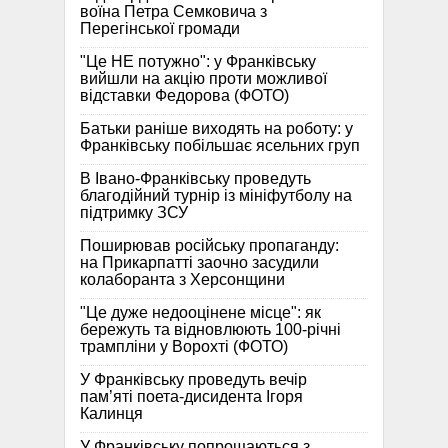
воїна Петра Семковича з
Перегінської громади
"Це НЕ потужно": у Франківську
вийшли на акцію проти можливої
відставки Федорова (ФОТО)
Батьки раніше виходять на роботу: у
Франківську побільшає ясельних груп
В Івано-Франківську проведуть
благодійний турнір із мініфутболу на
підтримку ЗСУ
Поширював російську пропаганду:
на Прикарпатті заочно засудили
колаборанта з Херсонщини
"Це дуже недооцінене місце": як
бережуть та відновлюють 100-річні
трампліни у Ворохті (ФОТО)
У Франківську проведуть вечір
пам’яті поета-дисидента Ігоря
Калинця
У Франківську попрощаються з