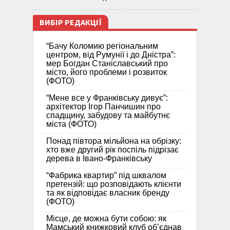
ВИБІР РЕДАКЦІЇ
“Бачу Коломию регіональним
центром, від Румунії і до Дністра”:
мер Богдан Станіславський про
місто, його проблеми і розвиток
(ФОТО)
“Мене все у Франківську дивує”:
архітектор Ігор Панчишин про
спадщину, забудову та майбутнє
міста (ФОТО)
Понад півтора мільйона на обрізку:
хто вже другий рік поспіль підрізає
дерева в Івано-Франківську
“Фабрика квартир” під шквалом
претензій: що розповідають клієнти
та як відповідає власник бренду
(ФОТО)
Місце, де можна бути собою: як
Мамський книжковий клуб об’єднав