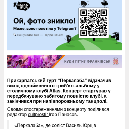
Прикарпатський гурт “Перкалаба” відзначив
вихід однойменного триб’ют-альбому у
столичному клубі Atlas. Концерт стартував у
передбачувано забитому повністю клубі, а
закінчився при напівпорожньому танцполі.
Своїми спостереженнями з концерту поділився
редактор
cultprostir
Ігор Панасов.
«Перкалаба», де соліст Василь Юрців