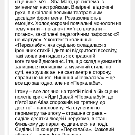
(сценічне ім’я – Sha Man), це система із
зміненими настройками. Вивірені, відточені
рухи, підкріплені великим театральним
досвідом фронтмена. Розважливість в
емоціях. Холоднокровні повчальні монологи на
тему «пити – погано» і «м’ясо вживати –
погано», закріплені педагогічним пафосом: «Я
не жартую». У контексті колишньої
«Перкалаби», яка суцільно складалася з
іронічних стихій і дитячої відкритості всесвіту,
такі заяви виглядають як справжній
когнітивний дисонанс. І те, що склад музикантів
залишився колишнім, а музичний стиль, по
суті, не зрушив ані на сантиметр в сторону,
справи не міняє. Нинішня «Перкалаба» − це
все що завгодно, але не «Перкалаба».
І тому – все логічно: на третій пісні в бік сцени
полетів крик: «Йди! Давай «Перкалабу!», до
п’ятої зал Atlas спорожнів на третину, до
десятої – наполовину. На ступенях по
периметру танцполу – страшна справа –
сиділи десятки людей і нерухомо, в стані
близькому до паралічу, дивилися на події.
Сиділи. На концерті «Перкалаби». Казковий
абсурд”, – пише Ігор Панасов.