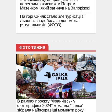
полеглим захисником Петром
Матейком, який загинув на Запоріжжі
На горі Синяк стало зле туристці зі
Львова: знадобилася допомога
рятувальників (ФОТО)
ФОТО ТИЖНЯ
В рамках проєкту “Франківськ у
фотографіях 2024” команда “Галки”
зібрала найяскравіші моменти року: