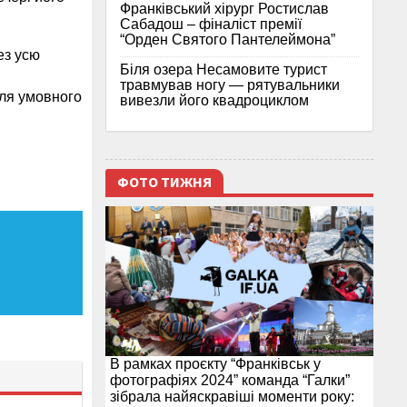
Франківський хірург Ростислав
Сабадош – фіналіст премії
“Орден Святого Пантелеймона”
ез усю
Біля озера Несамовите турист
травмував ногу — рятувальники
для умовного
вивезли його квадроциклом
ФОТО ТИЖНЯ
В рамках проєкту “Франківськ у
фотографіях 2024” команда “Галки”
зібрала найяскравіші моменти року: