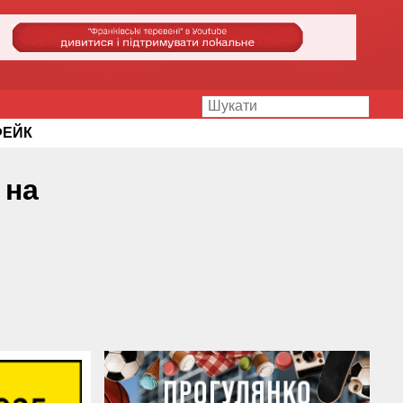
ФЕЙК
 на