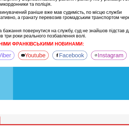
икордонники та поліція.
винувачений раніше вже мав судимість, по місцю служби
гативно, а гранату перевозив громадським транспортом чер
а бажання повернутися на службу, суд не знайшов підстав 
в три роки реального позбавлення волі.
НІМИ ФРАНКІВСЬКИМИ НОВИНАМИ:
Viber
Youtube
Facebook
Instagram