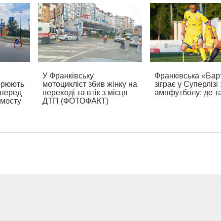
У Франківську
Франківська «Бар
ирюють
мотоцикліст збив жінку на
зіграє у Суперлізі 
 перед
переході та втік з місця
ампфутболу: де т
 мосту
ДТП (ФОТОФАКТ)