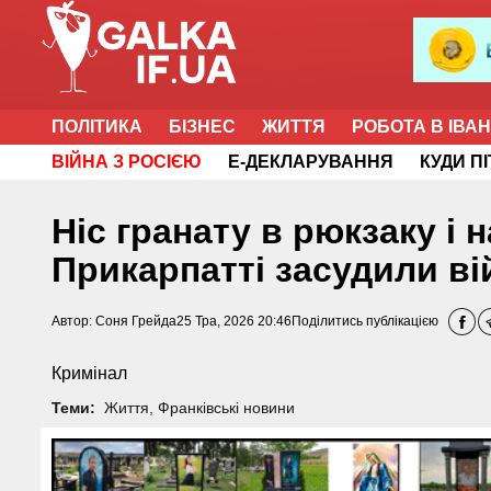
ПОЛІТИКА
БІЗНЕС
ЖИТТЯ
РОБОТА В ІВА
ВІЙНА З РОСІЄЮ
Е-ДЕКЛАРУВАННЯ
КУДИ П
Ніс гранату в рюкзаку і 
Прикарпатті засудили в
Автор:
Соня Грейда
25 Тра, 2026 20:46
Поділитись публікацією
Кримінал
Теми:
Життя
,
Франківські новини