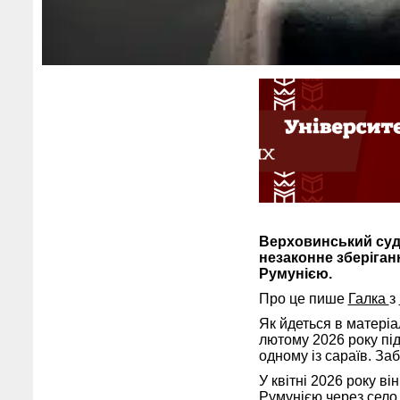
Верховинський суд 
незаконне зберіган
Румунією.
Про це пише
Галка
з
Як йдеться в матеріа
лютому 2026 року пі
одному із сараїв. Заб
У квітні 2026 року ві
Румунією через село 