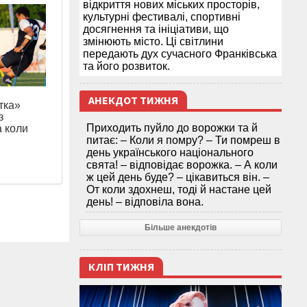
відкриття нових міських просторів,
культурні фестивалі, спортивні
досягнення та ініціативи, що
змінюють місто. Ці світлини
передають дух сучасного Франківська
та його розвиток.
АНЕКДОТ ТИЖНЯ
тка»
з
Приходить пуйло до ворожки та й
а коли
питає: – Коли я помру? – Ти помреш в
день українського національного
свята! – відповідає ворожка. – А коли
ж цей день буде? – цікавиться він. –
От коли здохнеш, тоді й настане цей
день! – відповіла вона.
Більше анекдотів
КЛІП ТИЖНЯ