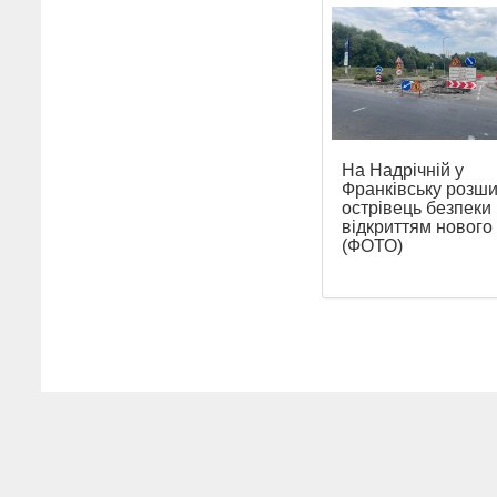
На Надрічній у
Франківську розш
острівець безпеки
відкриттям нового
(ФОТО)