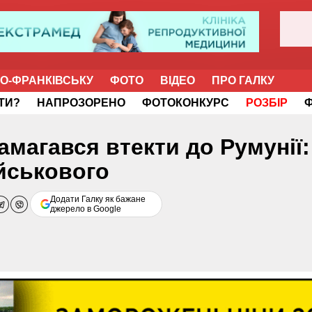
НО-ФРАНКІВСЬКУ
ФОТО
ВІДЕО
ПРО ГАЛКУ
ІТИ?
НАПРОЗОРЕНО
ФОТОКОНКУРС
РОЗБІР
намагався втекти до Румунії:
ійськового
Додати Галку як бажане
джерело в Google