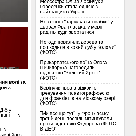
Медсестра Ольга Ласійчук з
Городенки стала однією з
найкращих в Україні
Незаконні “паркувальні жабки” у
дворах Франківська: у мерії
радять, куди звертатися
Негода повалила дерева та
пошкодила віковий дуб у Коломиї
(ФОТО)
Прикарпатського воїна Олега
Ничипорука нагородили
відзнакою “Золотий Хрест”
(ФОТО)
ня волі за
дон з
Берінчик провів відкрите
тренування та автограф-сесію
для франківців на міському озері
(ФОТО)
Д-5 у
"Ми все ще тут": у Франківську
мщині — в
третій день поспіль мітингували
проти відставки Федорова (ФОТО,
ВІДЕО)
н з
ечері його