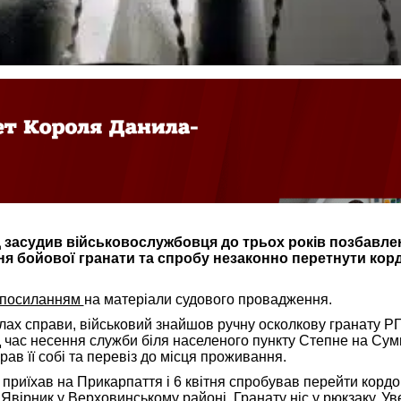
засудив військовослужбовця до трьох років позбавлен
ня бойової гранати та спробу незаконно перетнути кор
посиланням
на матеріали судового провадження.
лах справи, військовий знайшов ручну осколкову гранату РГ
д час несення служби біля населеного пункту Степне на Су
рав її собі та перевіз до місця проживання.
н приїхав на Прикарпаття і 6 квітня спробував перейти кордо
Явірник у Верховинському районі. Гранату ніс у рюкзаку. Ув