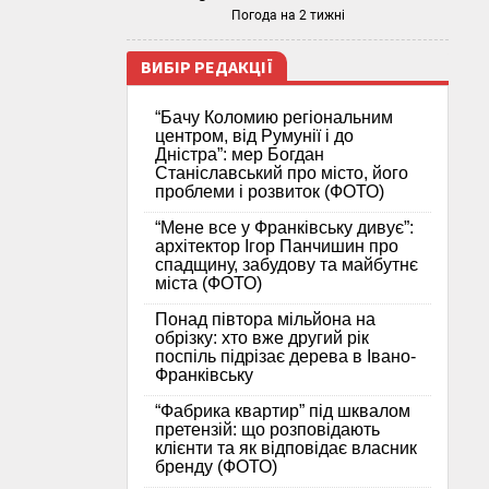
Погода на 2 тижні
ВИБІР РЕДАКЦІЇ
“Бачу Коломию регіональним
центром, від Румунії і до
Дністра”: мер Богдан
Станіславський про місто, його
проблеми і розвиток (ФОТО)
“Мене все у Франківську дивує”:
архітектор Ігор Панчишин про
спадщину, забудову та майбутнє
міста (ФОТО)
Понад півтора мільйона на
обрізку: хто вже другий рік
поспіль підрізає дерева в Івано-
Франківську
“Фабрика квартир” під шквалом
претензій: що розповідають
клієнти та як відповідає власник
бренду (ФОТО)