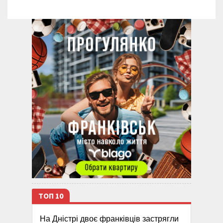
ТОП 10
На Дністрі двоє франківців застрягли