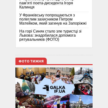
пам’яті поета-дисидента Ігоря
Калинця
У Франківську попрощаються з
полеглим захисником Петром
Матейком, який загинув на Запоріжжі
На горі Синяк стало зле туристці зі
Львова: знадобилася допомога
рятувальників (ФОТО)
ФОТО ТИЖНЯ