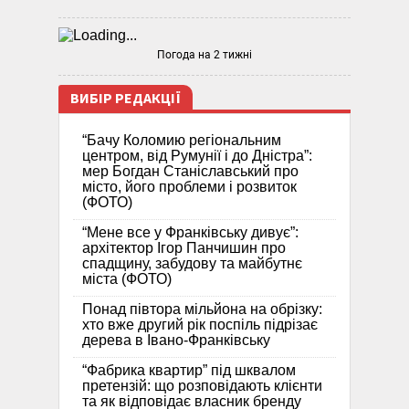
Погода на 2 тижні
ВИБІР РЕДАКЦІЇ
“Бачу Коломию регіональним
центром, від Румунії і до Дністра”:
мер Богдан Станіславський про
місто, його проблеми і розвиток
(ФОТО)
“Мене все у Франківську дивує”:
архітектор Ігор Панчишин про
спадщину, забудову та майбутнє
міста (ФОТО)
Понад півтора мільйона на обрізку:
хто вже другий рік поспіль підрізає
дерева в Івано-Франківську
“Фабрика квартир” під шквалом
претензій: що розповідають клієнти
та як відповідає власник бренду