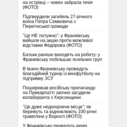
на острівці – човен забрала течія
(ФОТО)
Підтвердили загибель 27-річного
воїна Петра Семковича з
Перегінської громади
"Це НЕ потужно": у Франківську
вийшли на акцію проти можливої
відставки Федорова (ФОТО)
Батьки раніше виходять на роботу: у
Франківську побільшає ясельних груп
В Івано-Франківську проведуть
благодійний турнір із мініфутболу на
підтримку ЗСУ
Поширював російську пропаганду:
на Прикарпатті заочно засудили
колаборанта з Херсонщини
"Це дуже недооцінене місце": як
бережуть та відновлюють 100-річні
трампліни у Ворохті (ФОТО)
У Франківську проведуть вечір