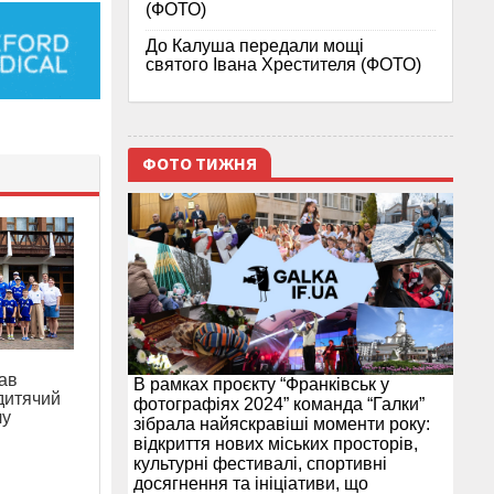
(ФОТО)
До Калуша передали мощі
святого Івана Хрестителя (ФОТО)
ФОТО ТИЖНЯ
ав
В рамках проєкту “Франківськ у
дитячий
фотографіях 2024” команда “Галки”
лу
зібрала найяскравіші моменти року:
відкриття нових міських просторів,
культурні фестивалі, спортивні
досягнення та ініціативи, що