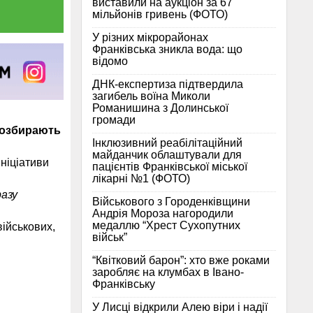
виставили на аукціон за 67
мільйонів гривень (ФОТО)
У різних мікрорайонах
Франківська зникла вода: що
відомо
ДНК-експертиза підтвердила
загибель воїна Миколи
Романишина з Долинської
громади
розбирають
Інклюзивний реабілітаційний
майданчик облаштували для
ніціативи
пацієнтів Франківської міської
лікарні №1 (ФОТО)
разу
Військового з Городенківщини
Андрія Мороза нагородили
медаллю “Хрест Сухопутних
ійськових,
військ”
“Квітковий барон”: хто вже роками
заробляє на клумбах в Івано-
Франківську
У Лисці відкрили Алею віри і надії