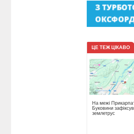
ЦЕ ТЕЖ ЦІКАВО
На межі Прикарпат
Буковини зафіксу
землетрус