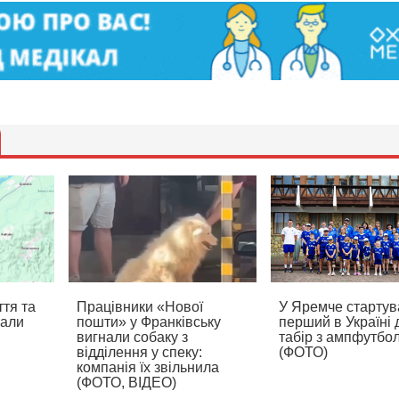
тя та
Працівники «Нової
У Яремче стартув
вали
пошти» у Франківську
перший в Україні 
вигнали собаку з
табір з ампфутбо
відділення у спеку:
(ФОТО)
компанія їх звільнила
(ФОТО, ВІДЕО)