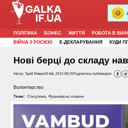
ПОЛІТИКА
БІЗНЕС
ЖИТТЯ
РОБОТА В ІВА
ВІЙНА З РОСІЄЮ
Е-ДЕКЛАРУВАННЯ
КУДИ П
Нові берці до складу нав
Автор:
Турій Роман
03 Кві, 2015 08:25
Поділитись публікацією
Волонтерство
Теми:
Спецтема
,
Франківські новини