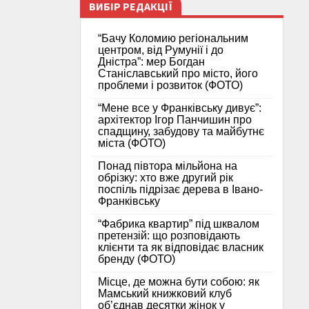
ВИБІР РЕДАКЦІЇ
“Бачу Коломию регіональним
центром, від Румунії і до
Дністра”: мер Богдан
Станіславський про місто, його
проблеми і розвиток (ФОТО)
“Мене все у Франківську дивує”:
архітектор Ігор Панчишин про
спадщину, забудову та майбутнє
міста (ФОТО)
Понад півтора мільйона на
обрізку: хто вже другий рік
поспіль підрізає дерева в Івано-
Франківську
“Фабрика квартир” під шквалом
претензій: що розповідають
клієнти та як відповідає власник
бренду (ФОТО)
Місце, де можна бути собою: як
Мамський книжковий клуб
об’єднав десятки жінок у