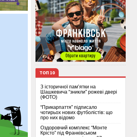
ТОП 10
З історичної памʼятки на
Шашкевича “зникли” рожеві двері
(ФОТО)
“Прикарпаття” підписало
чотирьох нових футболістів: що
про них відомо
Оздоровчий комплекс “Монте
Крісто” під Франківськом