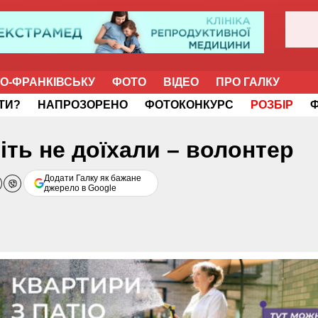
НО-ФРАНКІВСЬКУ
ФОТО
ВІДЕО
ПРО ГАЛКУ
ІТИ?
НАПРОЗОРЕНО
ФОТОКОНКУРС
РОЗБІР
іть не доїхали – волонтер
Додати Галку як бажане
джерело в Google