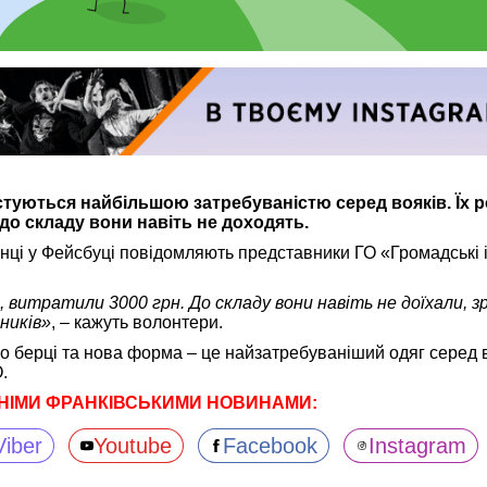
стуються найбільшою затребуваністю серед вояків. Їх 
до складу вони навіть не доходять.
інці у Фейсбуці повідомляють представники ГО «Громадські і
, витратили 3000 грн. До складу вони навіть не доїхали, з
ників»
, – кажуть волонтери.
о берці та нова форма – це найзатребуваніший одяг серед в
.
НІМИ ФРАНКІВСЬКИМИ НОВИНАМИ:
Viber
Youtube
Facebook
Instagram