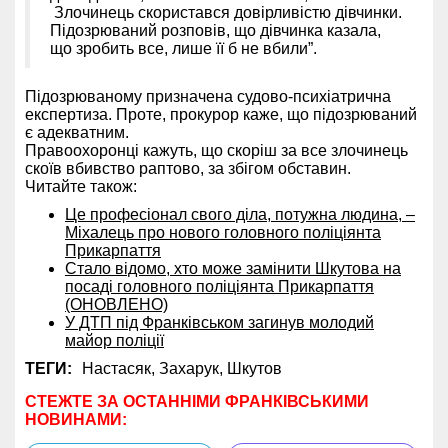
Злочинець скористався довірливістю дівчинки.
Підозрюваний розповів, що дівчинка казала,
що зробить все, лише її б не вбили”.
Підозрюваному призначена судово-психіатрична
експертиза. Проте, прокурор каже, що підозрюваний
є адекватним.
Правоохоронці кажуть, що скоріш за все злочинець
скоїв вбивство раптово, за збігом обставин.
Читайте також:
Це професіонал свого діла, потужна людина, –
Міхалець про нового головного поліціянта
Прикарпаття
Стало відомо, хто може замінити Шкутова на
посаді головного поліціянта Прикарпаття
(ОНОВЛЕНО)
У ДТП під Франківськом загинув молодий
майор поліції
ТЕГИ:
Настасяк,
Захарук,
Шкутов
СТЕЖТЕ ЗА ОСТАННІМИ ФРАНКІВСЬКИМИ
НОВИНАМИ: