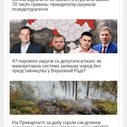
70 тисяч гривень: прикарпатку ошукали
псевдотурагенти
47 порожніх округів та депутати-втікачі: як
мажоритарна система залишає народ без
представництва у Верховній Раді?
На Прикарпатті за добу горіли сім ділянок