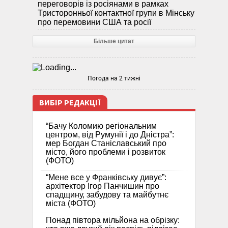
переговорів із росіянами в рамках
Тристоронньої контактної групи в Мінську
про перемовини США та росії
Більше цитат
Погода на 2 тижні
ВИБІР РЕДАКЦІЇ
“Бачу Коломию регіональним
центром, від Румунії і до Дністра”:
мер Богдан Станіславський про
місто, його проблеми і розвиток
(ФОТО)
“Мене все у Франківську дивує”:
архітектор Ігор Панчишин про
спадщину, забудову та майбутнє
міста (ФОТО)
Понад півтора мільйона на обрізку: