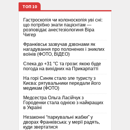
ТОП 10
Гастроскопія чи колоноскопія уві сні:
що потрібно знати пацієнтам —
розповідає анестезіологиня Віра
Чигер
Франківськ зазвучав дзвонами як
нагадування про полонених і зниклих
воїнів (ФОТО, ВІДЕО)
Спека до +31 °C та грози: якою буде
погода на вихідних на Прикарпатті
На горі Синяк стало зле туристу з
Києва: рятувальники передали його
медикам (ФОТО)
Медсестра Ольга Ласійчук з
Городенки стала однією з найкращих
в Україні
Незаконні “паркувальні жабки” у
дворах Франківська: у мерії радять,
куди звертатися