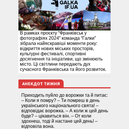
В рамках проєкту “Франківськ у
фотографіях 2024” команда “Галки”
зібрала найяскравіші моменти року:
відкриття нових міських просторів,
культурні фестивалі, спортивні
досягнення та ініціативи, що змінюють
місто. Ці світлини передають дух
сучасного Франківська та його розвиток.
АНЕКДОТ ТИЖНЯ
Приходить пуйло до ворожки та й питає:
– Коли я помру? – Ти помреш в день
українського національного свята! –
відповідає ворожка. – А коли ж цей день
буде? – цікавиться він. – От коли
здохнеш, тоді й настане цей день! –
відповіла вона.