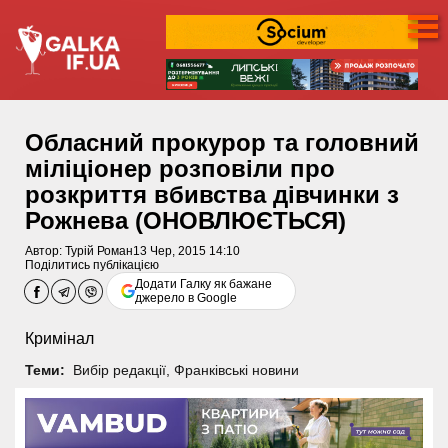
Обласний прокурор та головний
міліціонер розповіли про
розкриття вбивства дівчинки з
Рожнева (ОНОВЛЮЄТЬСЯ)
Автор:
Турій Роман
13 Чер, 2015 14:10
Поділитись публікацією
Додати Галку як бажане
джерело в Google
Кримінал
Теми:
Вибір редакції
,
Франківські новини