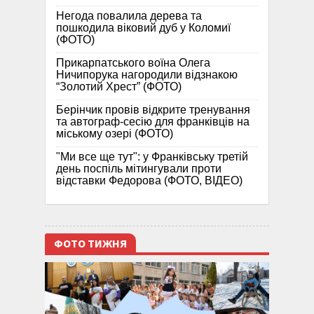
Негода повалила дерева та
пошкодила віковий дуб у Коломиї
(ФОТО)
Прикарпатського воїна Олега
Ничипорука нагородили відзнакою
“Золотий Хрест” (ФОТО)
Берінчик провів відкрите тренування
та автограф-сесію для франківців на
міському озері (ФОТО)
"Ми все ще тут": у Франківську третій
день поспіль мітингували проти
відставки Федорова (ФОТО, ВІДЕО)
ФОТО ТИЖНЯ