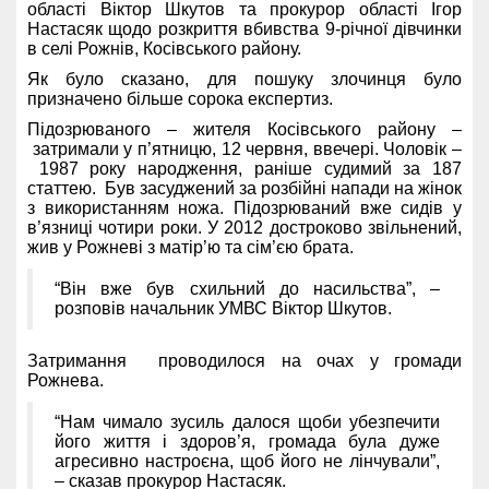
області Віктор Шкутов та прокурор області Ігор
Настасяк щодо розкриття вбивства 9-річної дівчинки
в селі Рожнів, Косівського району.
Як було сказано, для пошуку злочинця було
призначено більше сорока експертиз.
Підозрюваного – жителя Косівського району –
затримали у п’ятницю, 12 червня, ввечері. Чоловік –
1987 року народження, раніше судимий за 187
статтею. Був засуджений за розбійні напади на жінок
з використанням ножа.
Підозрюваний вже сидів у
в’язниці чотири роки. У 2012 достроково звільнений,
жив у Рожневі з матір’ю та сім’єю брата.
“Він вже був схильний до насильства”, –
розповів начальник УМВС Віктор Шкутов.
Затримання проводилося на очах у громади
Рожнева.
“Нам чимало зусиль далося щоби убезпечити
його життя і здоров’я, громада була дуже
агресивно настроєна, щоб його не лінчували”,
– сказав прокурор Настасяк.