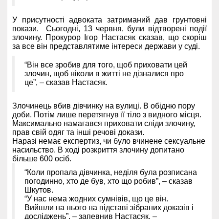
У присутності адвоката затриманий дав грунтовні
покази. Сьогодні, 13 червня, були відтворені події
злочину. Прокурор Ігор Настасяк сказав, що скоріш
за все він представлятиме інтереси держави у суді.
“Він все зробив для того, щоб приховати цей
злочин, щоб ніколи в житті не дізналися про
це”, – сказав Настасяк.
Злочинець вбив дівчинку на вулиці. В обідню пору
доби. Потім лише перетягнув її тіло з видного місця.
Максимально намагався приховати сліди злочину,
прав свій одяг та інші речові докази.
Наразі немає експертиз, чи було вчинене сексуальне
насильство. В ході розкриття злочину допитано
більше 600 осіб.
“Коли пропала дівчинка, неділя була розписана
погодинно, хто де був, хто що робив”, – сказав
Шкутов.
“У нас нема жодних сумнівів, що це він.
Вийшли на нього на підставі зібраних доказів і
досліджень”, – запевнив Настасяк, –