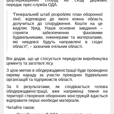
фортифікаційних споруд на сході держави,
передає прес-служба ОДА.
“Генеральний штаб розробляє план оборонної
лінії, відповідно до якого кожна область
долучиться до спорудження. Кошти на це
виділяє Уряд. Наше основне завдання –
сприяти забезпеченню фаховими
будівельниками, інженерами та матеріалами,
які невдовзі будуть направлені в східні
області”, – зазначив очільник області.
Він додав, що це стосується передусім виробництва
цементу та заготівлі лісу.
З цією метою в облдержадміністрації буде проведено
окрему нараду за участю провідних будівельних
організацій та підприємств області.
За її результатами, як сподівається голова
облдержадміністрації, вже наприкінці тижня на
території створення оборонних конструкцій вдасться
відправити перші необхідні матеріали.
Читайте також: