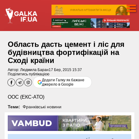
Область дасть цемент і ліс для
будівництва фортифікацій на
Сході країни
Автор:
Людмила Баран
17 Бер, 2015 15:37
Поділитись публікацією
Додати Галку як бажане
джерело в Google
ООС (ЕКС-АТО)
Теми:
Франківські новини