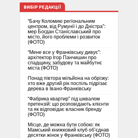
ВИБІР РЕДАКЦІЇ
“Бачу Коломию регіональним
центром, від Румунії і до Дністра”:
мер Богдан Станіславський про
місто, його проблеми і розвиток
(ФОТО)
“Мене все у Франківську дивує”:
архітектор Ігор Панчишин про
спадщину, забудову та майбутнє
міста (ФОТО)
Понад півтора мільйона на обрізку:
хто вже другий рік поспіль підрізає
дерева в Івано-Франківську
“Фабрика квартир” під шквалом
претензій: що розповідають клієнти
та як відповідає власник бренду
(ФОТО)
Місце, де можна бути собою: як
Мамський книжковий клуб об’єднав
десятки жінок у Франківську (ФОТО)