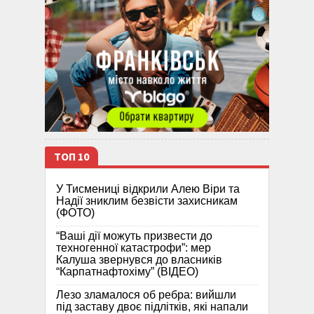
ТОП 10
У Тисмениці відкрили Алею Віри та
Надії зниклим безвісти захисникам
(ФОТО)
“Ваші дії можуть призвести до
техногенної катастрофи”: мер
Калуша звернувся до власників
“Карпатнафтохіму” (ВІДЕО)
Лезо зламалося об ребра: вийшли
під заставу двоє підлітків, які напали