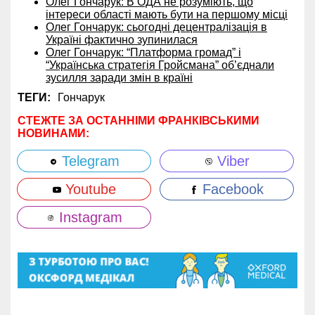
Олег Гончарук: В ОДА не розуміють, що
інтереси області мають бути на першому місці
Олег Гончарук: сьогодні децентралізація в
Україні фактично зупинилася
Олег Гончарук: “Платформа громад” і
“Українська стратегія Гройсмана” об’єднали
зусилля заради змін в країні
ТЕГИ:
Гончарук
СТЕЖТЕ ЗА ОСТАННІМИ ФРАНКІВСЬКИМИ
НОВИНАМИ:
Telegram
Viber
Youtube
Facebook
Instagram