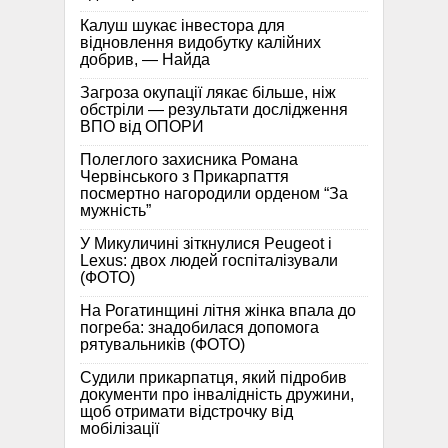
Калуш шукає інвестора для
відновлення видобутку калійних
добрив, — Найда
Загроза окупації лякає більше, ніж
обстріли — результати дослідження
ВПО від ОПОРИ
Полеглого захисника Романа
Червінського з Прикарпаття
посмертно нагородили орденом “За
мужність”
У Микуличині зіткнулися Peugeot і
Lexus: двох людей госпіталізували
(ФОТО)
На Рогатинщині літня жінка впала до
погреба: знадобилася допомога
рятувальників (ФОТО)
Судили прикарпатця, який підробив
документи про інвалідність дружини,
щоб отримати відстрочку від
мобілізації