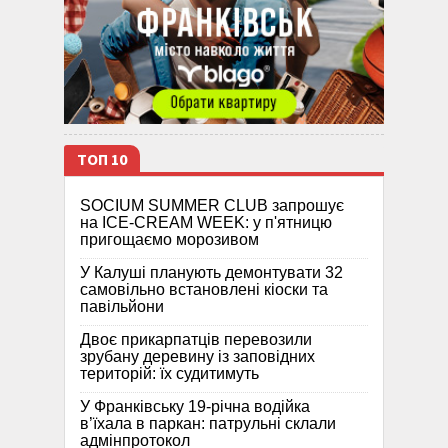
ТОП 10
SOCIUM SUMMER CLUB запрошує
на ICE-CREAM WEEK: у п'ятницю
пригощаємо морозивом
У Калуші планують демонтувати 32
самовільно встановлені кіоски та
павільйони
Двоє прикарпатців перевозили
зрубану деревину із заповідних
територій: їх судитимуть
У Франківську 19-річна водійка
в’їхала в паркан: патрульні склали
адмінпротокол