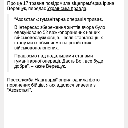
Про це 17 травня повідомила віцепрем’єрка Ірина
Верещук, передає
Українська правда
.
“Азовсталь: гуманітарна операція триває.
В інтересах збереження життів вчора було
евакуйовано 52 важкопоранених наших
військовослужбовців. Після стабілізації їх
стану ми їх обміняємо на російських
військовополонених.
Працюємо над подальшими етапами
гуманітарної операції. Дасть Бог, все буде
добре”, – каже Верещук.
Пресслужба Нацгвардії оприлюднила фото
поранених бійців, яких вдалося вивезти з
“Азовсталі”.