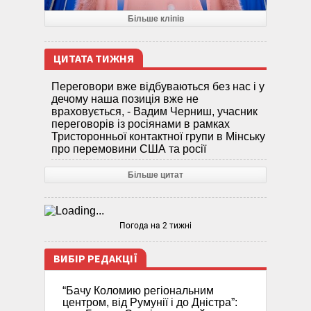
Більше кліпів
ЦИТАТА ТИЖНЯ
Переговори вже відбуваються без нас і у
дечому наша позиція вже не
враховується, - Вадим Черниш, учасник
переговорів із росіянами в рамках
Тристоронньої контактної групи в Мінську
про перемовини США та росії
Більше цитат
Погода на 2 тижні
ВИБІР РЕДАКЦІЇ
“Бачу Коломию регіональним
центром, від Румунії і до Дністра”: