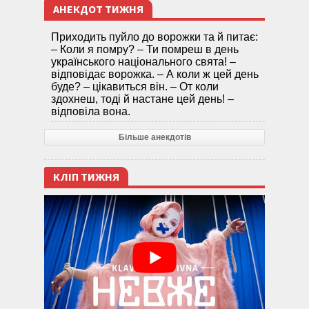
АНЕКДОТ ТИЖНЯ
Приходить пуйло до ворожки та й питає:
– Коли я помру? – Ти помреш в день
українського національного свята! –
відповідає ворожка. – А коли ж цей день
буде? – цікавиться він. – От коли
здохнеш, тоді й настане цей день! –
відповіла вона.
Більше анекдотів
КЛІП ТИЖНЯ