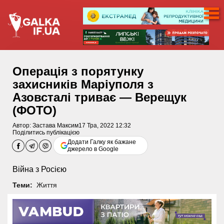
Операція з порятунку
захисників Маріуполя з
Азовсталі триває — Верещук
(ФОТО)
Автор:
Застава Максим
17 Тра, 2022 12:32
Поділитись публікацією
Додати Галку як бажане
джерело в Google
Війна з Росією
Теми:
Життя