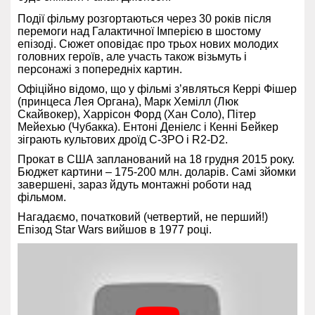
Події фільму розгортаються через 30 років після
перемоги над Галактичної Імперією в шостому
епізоді. Сюжет оповідає про трьох нових молодих
головних героїв, але участь також візьмуть і
персонажі з попередніх картин.
Офіційно відомо, що у фільмі з’являться Керрі Фішер
(принцеса Лея Органа), Марк Хемілл (Люк
Скайвокер), Харрісон Форд (Хан Соло), Пітер
Мейехью (Чубакка). Ентоні Деніелс і Кенні Бейкер
зіграють культових дроїд C-3PO і R2-D2.
Прокат в США запланований на 18 грудня 2015 року.
Бюджет картини – 175-200 млн. доларів. Самі зйомки
завершені, зараз йдуть монтажні роботи над
фільмом.
Нагадаємо, початковий (четвертий, не перший!)
Епізод Star Wars вийшов в 1977 році.