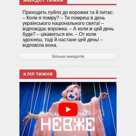
АНЕКДОТ ТИЖНЯ
Приходить пуйло до ворожки та й питає:
– Коли я помру? – Ти помреш в день
українського національного свята! –
відповідає ворожка. – А коли ж цей день
буде? – цікавиться він. – От коли
здохнеш, тоді й настане цей день! –
відповіла вона.
Більше анекдотів
КЛІП ТИЖНЯ