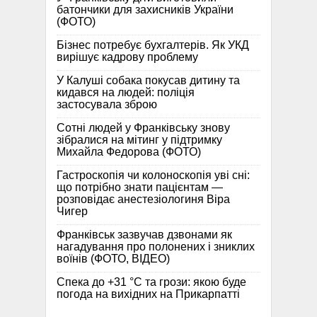
батончики для захисників України
(ФОТО)
Бізнес потребує бухгалтерів. Як УКД
вирішує кадрову проблему
У Калуші собака покусав дитину та
кидався на людей: поліція
застосувала зброю
Сотні людей у Франківську знову
зібралися на мітинг у підтримку
Михайла Федорова (ФОТО)
Гастроскопія чи колоноскопія уві сні:
що потрібно знати пацієнтам —
розповідає анестезіологиня Віра
Чигер
Франківськ зазвучав дзвонами як
нагадування про полонених і зниклих
воїнів (ФОТО, ВІДЕО)
Спека до +31 °C та грози: якою буде
погода на вихідних на Прикарпатті