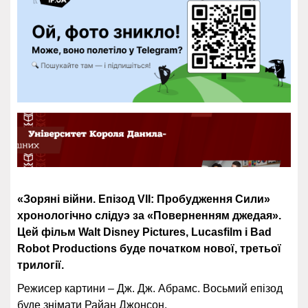
«Зоряні війни. Епізод VII: Пробудження Сили»
хронологічно слідуэ за «Поверненням джедая».
Цей фільм Walt Disney Pictures, Lucasfilm і Bad
Robot Productions буде початком нової, третьої
трилогії.
Режисер картини – Дж. Дж. Абрамс. Восьмий епізод
буде знімати Райан Джонсон.