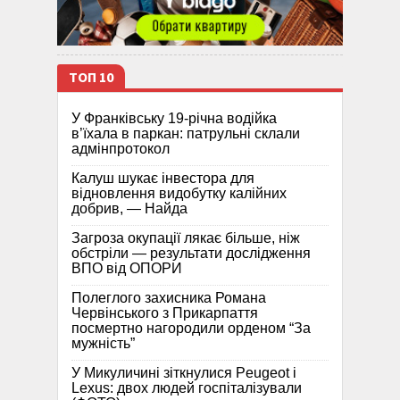
ТОП 10
У Франківську 19-річна водійка
в’їхала в паркан: патрульні склали
адмінпротокол
Калуш шукає інвестора для
відновлення видобутку калійних
добрив, — Найда
Загроза окупації лякає більше, ніж
обстріли — результати дослідження
ВПО від ОПОРИ
Полеглого захисника Романа
Червінського з Прикарпаття
посмертно нагородили орденом “За
мужність”
У Микуличині зіткнулися Peugeot і
Lexus: двох людей госпіталізували