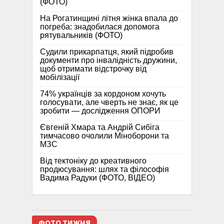
(ФОТО)
На Рогатинщині літня жінка впала до
погреба: знадобилася допомога
рятувальників (ФОТО)
Судили прикарпатця, який підробив
документи про інвалідність дружини,
щоб отримати відстрочку від
мобілізації
74% українців за кордоном хочуть
голосувати, але чверть не знає, як це
зробити — дослідження ОПОРИ
Євгеній Хмара та Андрій Сибіга
тимчасово очолили Міноборони та
МЗС
Від тектоніку до креативного
продюсування: шлях та філософія
Вадима Радуки (ФОТО, ВІДЕО)
ФОТО ТИЖНЯ