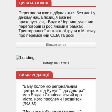
ЦИТАТА ТИЖНЯ
Переговори вже відбуваються без нас і у
дечому наша позиція вже не
враховується, - Вадим Черниш, учасник
переговорів із росіянами в рамках
Тристоронньої контактної групи в Мінську
про перемовини США та росії
Більше цитат
Погода на 2 тижні
ВИБІР РЕДАКЦІЇ
“Бачу Коломию регіональним
центром, від Румунії і до Дністра”:
мер Богдан Станіславський про
місто, його проблеми і розвиток
(ФОТО)
“Мене все у Франківську дивує”: