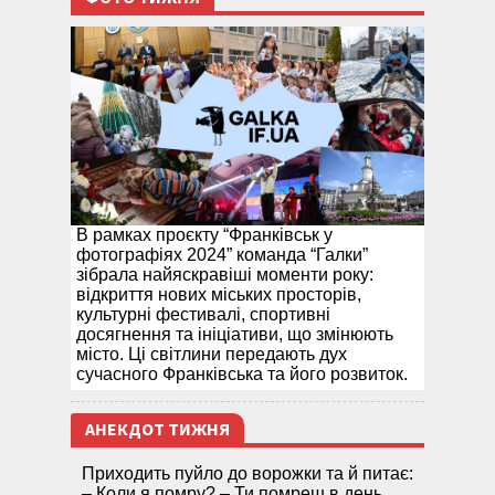
В рамках проєкту “Франківськ у
фотографіях 2024” команда “Галки”
зібрала найяскравіші моменти року:
відкриття нових міських просторів,
культурні фестивалі, спортивні
досягнення та ініціативи, що змінюють
місто. Ці світлини передають дух
сучасного Франківська та його розвиток.
АНЕКДОТ ТИЖНЯ
Приходить пуйло до ворожки та й питає:
– Коли я помру? – Ти помреш в день