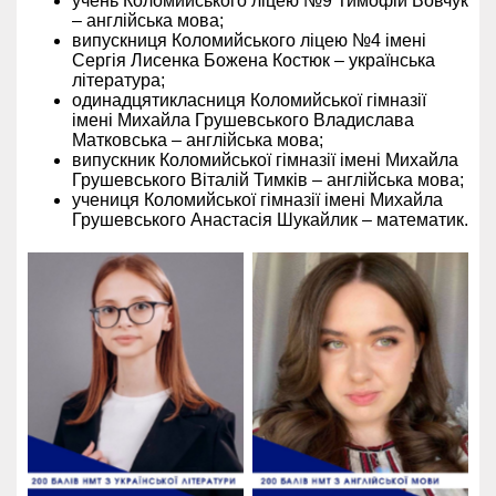
учень Коломийського ліцею №9 Тимофій Вовчук
– англійська мова;
випускниця Коломийського ліцею №4 імені
Сергія Лисенка Божена Костюк – українська
література;
одинадцятикласниця Коломийської гімназії
імені Михайла Грушевського Владислава
Матковська – англійська мова;
випускник Коломийської гімназії імені Михайла
Грушевського Віталій Тимків – англійська мова;
учениця Коломийської гімназії імені Михайла
Грушевського Анастасія Шукайлик – математик.