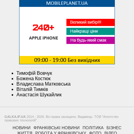
Тимофій Вовчук
Божена Костюк
Владислава Матковська
Віталій Тимків
Анастасія Шукайлик
GALKA.IF.UA
2014 - 2026. Всі права захищено. Видавець: ТОВ "Агентство
правових технологій".
НОВИНИ
ФРАНКІВСЬКІ НОВИНИ
ПОЛІТИКА
БІЗНЕС
ЖИТТЯ
РОБОТА У ФРАНКІВСЬКУ
ФОТО
ВІДЕО