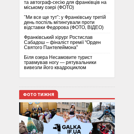
та автограф-сесію для франківців на
міському озері (ФОТО)
"Ми все ще тут": у Франківську третій
день поспіль мітингували проти
відставки Федорова (ФОТО, ВІДЕО)
Франківський хірург Ростислав
Сабадош – фіналіст премії “Орден
Святого Пантелеймона”
Біля озера Несамовите турист
травмував ногу — рятувальники
вивезли його квадроциклом
ФОТО ТИЖНЯ