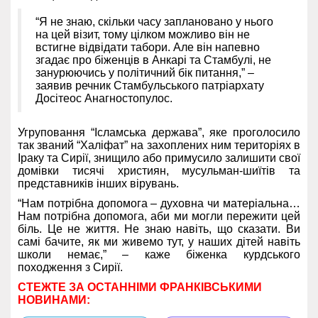
“Я не знаю, скільки часу заплановано у нього
на цей візит, тому цілком можливо він не
встигне відвідати табори. Але він напевно
згадає про біженців в Анкарі та Стамбулі, не
занурюючись у політичний бік питання,” –
заявив речник Стамбульського патріархату
Досітеос Анагностопулос.
Угруповання “Ісламська держава”, яке проголосило
так званий “Халіфат” на захоплених ним територіях в
Іраку та Сирії, знищило або примусило залишити свої
домівки тисячі християн, мусульман-шиїтів та
представників інших вірувань.
“Нам потрібна допомога – духовна чи матеріальна…
Нам потрібна допомога, аби ми могли пережити цей
біль. Це не життя. Не знаю навіть, що сказати. Ви
самі бачите, як ми живемо тут, у наших дітей навіть
школи немає,” – каже біженка курдського
походження з Сирії.
СТЕЖТЕ ЗА ОСТАННІМИ ФРАНКІВСЬКИМИ
НОВИНАМИ: