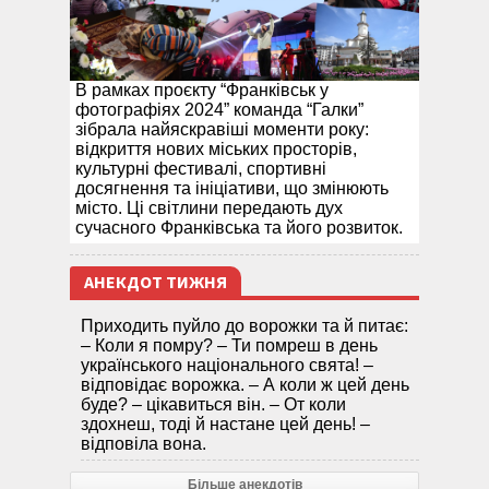
В рамках проєкту “Франківськ у
фотографіях 2024” команда “Галки”
зібрала найяскравіші моменти року:
відкриття нових міських просторів,
культурні фестивалі, спортивні
досягнення та ініціативи, що змінюють
місто. Ці світлини передають дух
сучасного Франківська та його розвиток.
АНЕКДОТ ТИЖНЯ
Приходить пуйло до ворожки та й питає:
– Коли я помру? – Ти помреш в день
українського національного свята! –
відповідає ворожка. – А коли ж цей день
буде? – цікавиться він. – От коли
здохнеш, тоді й настане цей день! –
відповіла вона.
Більше анекдотів