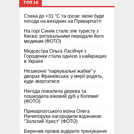
ТОП 10
Спека до +31 °C та грози: якою буде
погода на вихідних на Прикарпатті
На горі Синяк стало зле туристу з
Києва: рятувальники передали його
медикам (ФОТО)
Медсестра Ольга Ласійчук з
Городенки стала однією з найкращих
в Україні
Незаконні “паркувальні жабки” у
дворах Франківська: у мерії радять,
куди звертатися
Негода повалила дерева та
пошкодила віковий дуб у Коломиї
(ФОТО)
Прикарпатського воїна Олега
Ничипорука нагородили відзнакою
“Золотий Хрест” (ФОТО)
Берінчик провів відкрите тренування