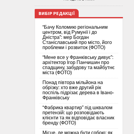
ВИБІР РЕДАКЦІЇ
“Бачу Коломию регіональним
центром, від Румунії і до
Дністра”: мер Богдан
Станіславський про місто, його
проблеми і розвиток (ФОТО)
“Мене все у Франківську дивує”:
архітектор Ігор Панчишин про
спадщину, забудову та майбутнє
міста (ФОТО)
Понад півтора мільйона на
обрізку: хто вже другий рік
поспіль підрізає дерева в Івано-
Франківську
“Фабрика квартир” під шквалом
претензій: що розповідають
клієнти та як відповідає власник
бренду (ФОТО)
Місце, де можна бути собою: як