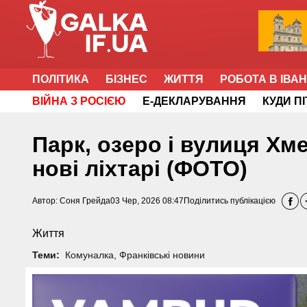
ПОЛІТИКА
БІЗНЕС
ЖИТТЯ
РОБОТА В ІВА
ВІЙНА З РОСІЄЮ
Е-ДЕКЛАРУВАННЯ
КУДИ П
Парк, озеро і вулиця Хм
нові ліхтарі (ФОТО)
Автор:
Соня Грейда
03 Чер, 2026 08:47
Поділитись публікацією
Життя
Теми:
Комуналка
,
Франківські новини