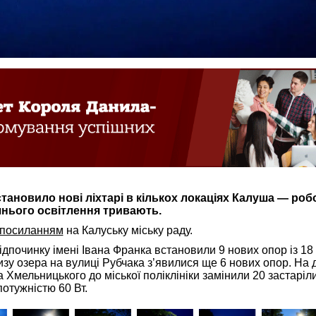
тановило нові ліхтарі в кількох локаціях Калуша — роб
шнього освітлення тривають.
посиланням
на Калуську міську раду.
відпочинку імені Івана Франка встановили 9 нових опор із 18
зу озера на вулиці Рубчака з’явилися ще 6 нових опор. На д
а Хмельницького до міської поліклініки замінили 20 застаріл
потужністю 60 Вт.