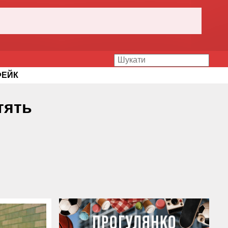
ФЕЙК
тять