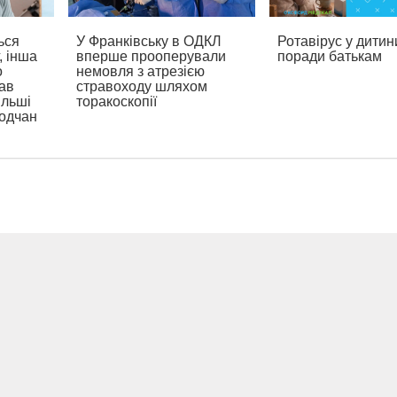
ься
У Франківську в ОДКЛ
Ротавірус у дитин
, інша
вперше прооперували
поради батькам
о
немовля з атрезією
ав
стравоходу шляхом
ільші
торакоскопії
родчан