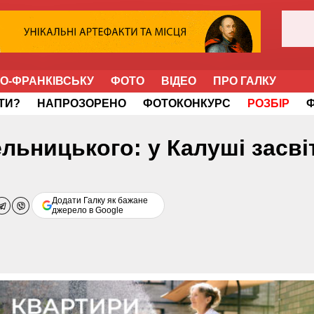
НО-ФРАНКІВСЬКУ
ФОТО
ВІДЕО
ПРО ГАЛКУ
ІТИ?
НАПРОЗОРЕНО
ФОТОКОНКУРС
РОЗБІР
ельницького: у Калуші засві
Додати Галку як бажане
джерело в Google