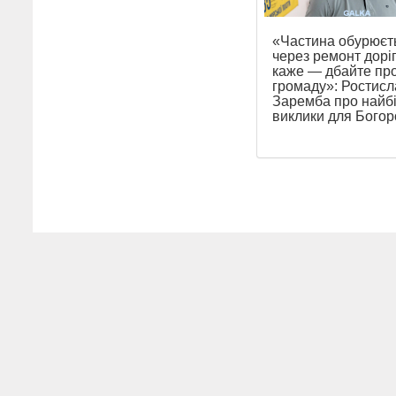
«Частина обурюєт
через ремонт доріг
каже — дбайте пр
громаду»: Ростисл
Заремба про найб
виклики для Бого