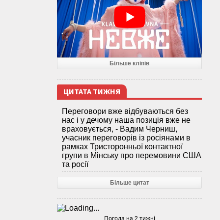
Більше кліпів
ЦИТАТА ТИЖНЯ
Переговори вже відбуваються без
нас і у дечому наша позиція вже не
враховується, - Вадим Черниш,
учасник переговорів із росіянами в
рамках Тристоронньої контактної
групи в Мінську про перемовини США
та росії
Більше цитат
Погода на 2 тижні