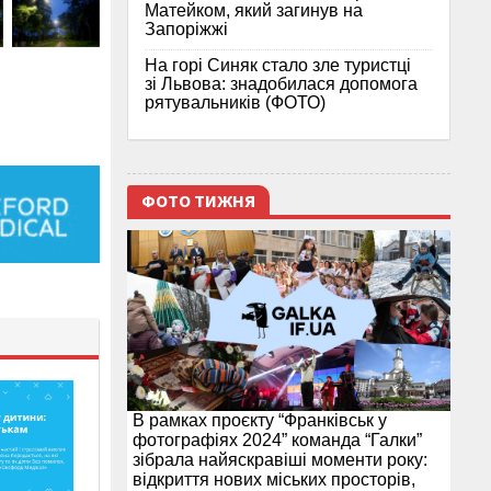
Матейком, який загинув на
Запоріжжі
На горі Синяк стало зле туристці
зі Львова: знадобилася допомога
рятувальників (ФОТО)
ФОТО ТИЖНЯ
В рамках проєкту “Франківськ у
фотографіях 2024” команда “Галки”
зібрала найяскравіші моменти року:
відкриття нових міських просторів,