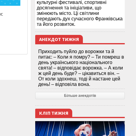
культурні фестивалі, спортивні
досягнення та ініціативи, що
змінюють місто. Ці світлини
и:
передають дух сучасного Франківська
та його розвиток.
АНЕКДОТ ТИЖНЯ
Приходить пуйло до ворожки та й
питає: – Коли я помру? – Ти помреш в
день українського національного
свята! – відповідає ворожка. – А коли
ж цей день буде? – цікавиться він. –
От коли здохнеш, тоді й настане цей
день! – відповіла вона.
Більше анекдотів
КЛІП ТИЖНЯ