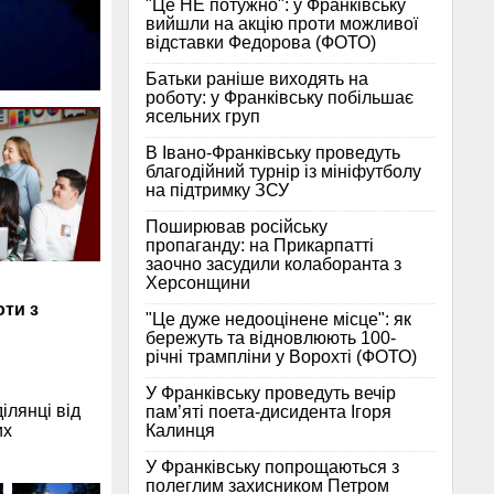
"Це НЕ потужно": у Франківську
вийшли на акцію проти можливої
відставки Федорова (ФОТО)
Батьки раніше виходять на
роботу: у Франківську побільшає
ясельних груп
В Івано-Франківську проведуть
благодійний турнір із мініфутболу
на підтримку ЗСУ
Поширював російську
пропаганду: на Прикарпатті
заочно засудили колаборанта з
Херсонщини
оти з
"Це дуже недооцінене місце": як
бережуть та відновлюють 100-
річні трампліни у Ворохті (ФОТО)
У Франківську проведуть вечір
ілянці від
пам’яті поета-дисидента Ігоря
Калинця
их
У Франківську попрощаються з
полеглим захисником Петром