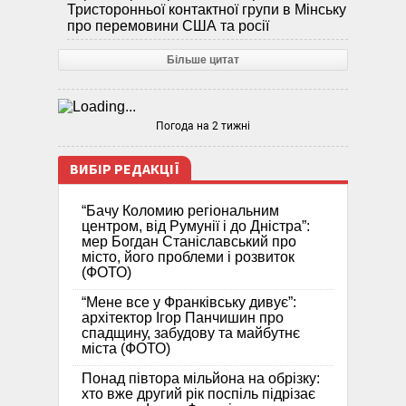
Тристоронньої контактної групи в Мінську
про перемовини США та росії
Більше цитат
Погода на 2 тижні
ВИБІР РЕДАКЦІЇ
“Бачу Коломию регіональним
центром, від Румунії і до Дністра”:
мер Богдан Станіславський про
місто, його проблеми і розвиток
(ФОТО)
“Мене все у Франківську дивує”:
архітектор Ігор Панчишин про
спадщину, забудову та майбутнє
міста (ФОТО)
Понад півтора мільйона на обрізку:
хто вже другий рік поспіль підрізає