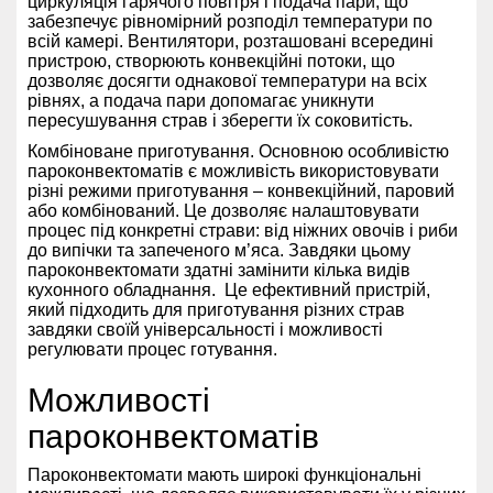
циркуляція гарячого повітря і подача пари, що
забезпечує рівномірний розподіл температури по
всій камері. Вентилятори, розташовані всередині
пристрою, створюють конвекційні потоки, що
дозволяє досягти однакової температури на всіх
рівнях, а подача пари допомагає уникнути
пересушування страв і зберегти їх соковитість.
Комбіноване приготування. Основною особливістю
пароконвектоматів є можливість використовувати
різні режими приготування – конвекційний, паровий
або комбінований. Це дозволяє налаштовувати
процес під конкретні страви: від ніжних овочів і риби
до випічки та запеченого м’яса. Завдяки цьому
пароконвектомати здатні замінити кілька видів
кухонного обладнання. Це ефективний пристрій,
який підходить для приготування різних страв
завдяки своїй універсальності і можливості
регулювати процес готування.
Можливості
пароконвектоматів
Пароконвектомати мають широкі функціональні