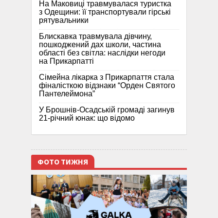
На Маковиці травмувалася туристка
з Одещини: її транспортували гірські
рятувальники
Блискавка травмувала дівчину,
пошкоджений дах школи, частина
області без світла: наслідки негоди
на Прикарпатті
Сімейна лікарка з Прикарпаття стала
фіналісткою відзнаки “Орден Святого
Пантелеймона”
У Брошнів-Осадській громаді загинув
21-річний юнак: що відомо
ФОТО ТИЖНЯ