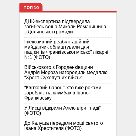
ТОП 10
ДНК-експертиза підтвердила
загибель воїна Миколи Романишина
з Долинської громади
Інклюзивний реабілітаційний
майданчик облаштували для
пацієнтів Франківської міської лікарні
№1 (ФОТО)
Військового з Городенківщини
Андрія Мороза нагородили медаллю
“Хрест Сухопутних військ”
“Квітковий барон”: хто вже роками
заробляє на клумбах в Івано-
Франківську
У Лисці відкрили Алею віри і надії
(ФОТО)
До Калуша передали мощі святого
Івана Хрестителя (ФОТО)