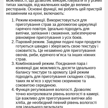
можливості, що дозволяє використовувати їх у різних
типах закладів, від маленьких кафе до великих
ресторанів. Основні функції, які роблять цей пристрій
незамінним на кухні, включають:
Режим конвекції. Використовується для
приготування страв за допомогою циркуляції
гарячого повітря. Ідеально підходить для
випічки, запікання і смаження, забезпечуючи
рівномірне приготування з усіх боків.
Паровий режим. Завдяки подачі пари продукти
готуються швидко і зберігають свою текстуру і
соковитість. Це незамінно для приготування
овочів, риби, курячого м’яса та інших ніжних
страв.
Комбінований режим. Поєднання пара і
конвекції дає можливість досягти ідеального
балансу текстури та аромату. Цей режим
підходить для приготування складних страв,
таких як м’ясо з хрусткою скоринкою та
соковитою серединою.
Функція регулювання вологості. Дозволяє
точно контролювати рівень вологості в камері.
Це важливо для приготування випічки або
хліба, де необхідний певний рівень вологості
для ідеального результату.