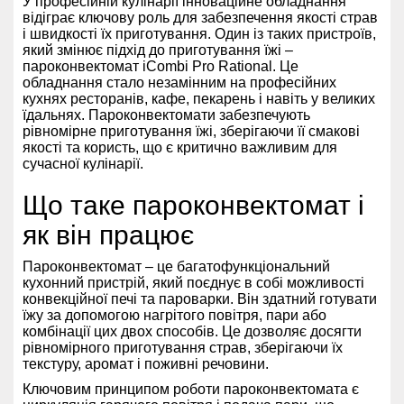
У професійній кулінарії інноваційне обладнання
відіграє ключову роль для забезпечення якості страв
і швидкості їх приготування. Один із таких пристроїв,
який змінює підхід до приготування їжі –
пароконвектомат
iCombi Pro Rational
. Це
обладнання стало незамінним на професійних
кухнях ресторанів, кафе, пекарень і навіть у великих
їдальнях. Пароконвектомати забезпечують
рівномірне приготування їжі, зберігаючи її смакові
якості та користь, що є критично важливим для
сучасної кулінарії.
Що таке пароконвектомат і
як він працює
Пароконвектомат – це багатофункціональний
кухонний пристрій, який поєднує в собі можливості
конвекційної печі та пароварки. Він здатний готувати
їжу за допомогою нагрітого повітря, пари або
комбінації цих двох способів. Це дозволяє досягти
рівномірного приготування страв, зберігаючи їх
текстуру, аромат і поживні речовини.
Ключовим принципом роботи пароконвектомата є