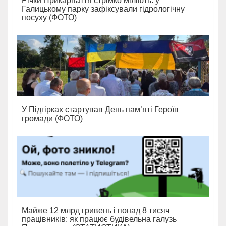
Річки Прикарпаття стрімко міліють: у
Галицькому парку зафіксували гідрологічну
посуху (ФОТО)
У Підгірках стартував День пам’яті Героїв
громади (ФОТО)
Майже 12 млрд гривень і понад 8 тисяч
працівників: як працює будівельна галузь