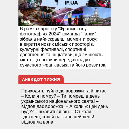
В рамках проєкту “Франківськ у
фотографіях 2024” команда “Галки”
зібрала найяскравіші моменти року:
відкриття нових міських просторів,
культурні фестивалі, спортивні
досягнення та ініціативи, що змінюють
місто. Ці світлини передають дух
сучасного Франківська та його розвиток.
АНЕКДОТ ТИЖНЯ
Приходить пуйло до ворожки та й питає:
– Коли я помру? – Ти помреш в день
українського національного свята! –
відповідає ворожка. – А коли ж цей день
буде? – цікавиться він. – От коли
здохнеш, тоді й настане цей день! –
відповіла вона.