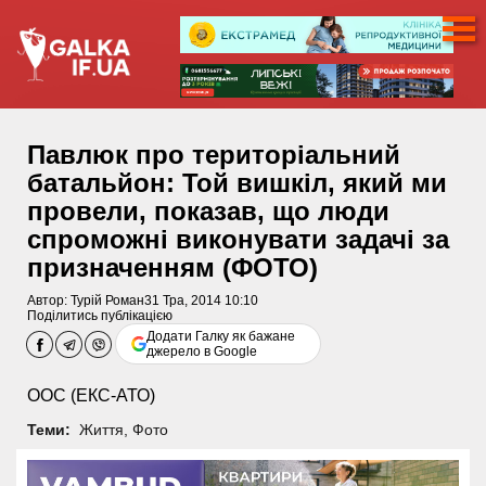
Павлюк про територіальний
батальйон: Той вишкіл, який ми
провели, показав, що люди
спроможні виконувати задачі за
призначенням (ФОТО)
Автор:
Турій Роман
31 Тра, 2014 10:10
Поділитись публікацією
Додати Галку як бажане
джерело в Google
ООС (ЕКС-АТО)
Теми:
Життя
,
Фото