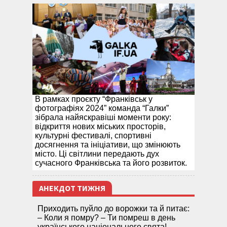
В рамках проєкту “Франківськ у
фотографіях 2024” команда “Галки”
зібрала найяскравіші моменти року:
відкриття нових міських просторів,
культурні фестивалі, спортивні
досягнення та ініціативи, що змінюють
місто. Ці світлини передають дух
сучасного Франківська та його розвиток.
АНЕКДОТ ТИЖНЯ
Приходить пуйло до ворожки та й питає:
– Коли я помру? – Ти помреш в день
українського національного свята! –