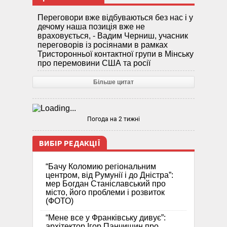
Переговори вже відбуваються без нас і у
дечому наша позиція вже не
враховується, - Вадим Черниш, учасник
переговорів із росіянами в рамках
Тристоронньої контактної групи в Мінську
про перемовини США та росії
Більше цитат
Погода на 2 тижні
ВИБІР РЕДАКЦІЇ
“Бачу Коломию регіональним
центром, від Румунії і до Дністра”:
мер Богдан Станіславський про
місто, його проблеми і розвиток
(ФОТО)
“Мене все у Франківську дивує”:
архітектор Ігор Панчишин про