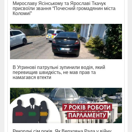
Мирославу Ясінському та Ярославі Ткачук
присвоїли звання “Почесний громадянин міста
Коломиї”
В Угринові патрульні зупинили водія, який
перевищив швидкість, не мав прав та
намагався втекти
Рекордні сім років. Як Верховна Рада у війну