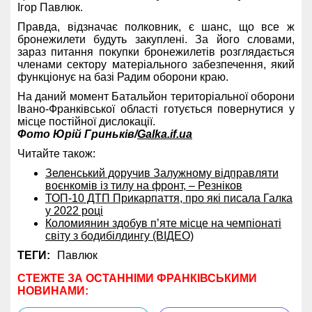
Ігор Павлюк.
Правда, відзначає полковник, є шанс, що все ж
бронежилети будуть закуплені. За його словами,
зараз питання покупки бронежилетів розглядається
членами сектору матеріального забезпечення, який
функціонує на базі Радим оборони краю.
На даний момент Батальйон територіальної оборони
Івано-Франківської області готується повернутися у
місце постійної дислокації.
Фото Юрій Гриньків/
Galka.if.ua
Читайте також:
Зеленський доручив Залужному відправляти
воєнкомів із тилу на фронт, – Резніков
ТОП-10 ДТП Прикарпаття, про які писала Галка
у 2022 році
Коломиянин здобув п’яте місце на чемпіонаті
світу з бодибілдингу (ВІДЕО)
ТЕГИ:
Павлюк
СТЕЖТЕ ЗА ОСТАННІМИ ФРАНКІВСЬКИМИ
НОВИНАМИ: