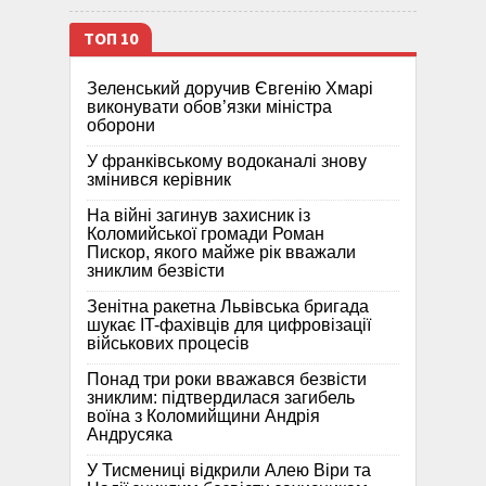
ТОП 10
Зеленський доручив Євгенію Хмарі
виконувати обов’язки міністра
оборони
У франківському водоканалі знову
змінився керівник
На війні загинув захисник із
Коломийської громади Роман
Пискор, якого майже рік вважали
зниклим безвісти
Зенітна ракетна Львівська бригада
шукає IT-фахівців для цифровізації
військових процесів
Понад три роки вважався безвісти
зниклим: підтвердилася загибель
воїна з Коломийщини Андрія
Андрусяка
У Тисмениці відкрили Алею Віри та