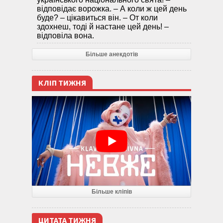
відповідає ворожка. – А коли ж цей день
буде? – цікавиться він. – От коли
здохнеш, тоді й настане цей день! –
відповіла вона.
Більше анекдотів
КЛІП ТИЖНЯ
Більше кліпів
ЦИТАТА ТИЖНЯ