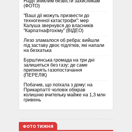
Надії зниклим безвісти захисникам
(ФОТО)
“Ваші дії можуть призвести до
техногенної катастрофи”: мер
Калуша звернувся до власників
“Карпатнафтохіму” (ВІДЕО)
Лезо зламалося об ребра: вийшли
під заставу двоє підлітків, які напали
на безхатька
Бурштинська громада на три дні
залишеться без газу: де саме
припинять газопостачання
(ПЕРЕЛІК)
Побачив, що поїхала з дому: на
Прикарпатті чоловік обікрав
колишню вчительку майже на 1,3 млн
гривень
ФОТО ТИЖНЯ