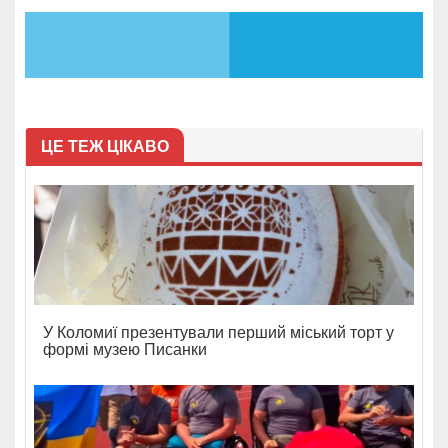
ЦЕ ТЕЖ ЦІКАВО
У Коломиї презентували перший міський торт у
формі музею Писанки