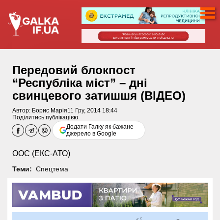
Передовий блокпост
“Республіка міст” – дні
свинцевого затишшя (ВІДЕО)
Автор:
Борис Марія
11 Гру, 2014 18:44
Поділитись публікацією
Додати Галку як бажане
джерело в Google
ООС (ЕКС-АТО)
Теми:
Спецтема