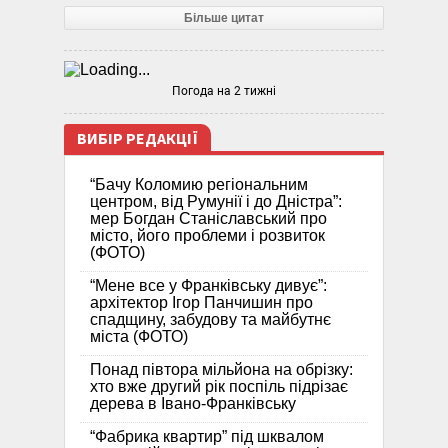
Більше цитат
Погода на 2 тижні
ВИБІР РЕДАКЦІЇ
“Бачу Коломию регіональним
центром, від Румунії і до Дністра”:
мер Богдан Станіславський про
місто, його проблеми і розвиток
(ФОТО)
“Мене все у Франківську дивує”:
архітектор Ігор Панчишин про
спадщину, забудову та майбутнє
міста (ФОТО)
Понад півтора мільйона на обрізку:
хто вже другий рік поспіль підрізає
дерева в Івано-Франківську
“Фабрика квартир” під шквалом