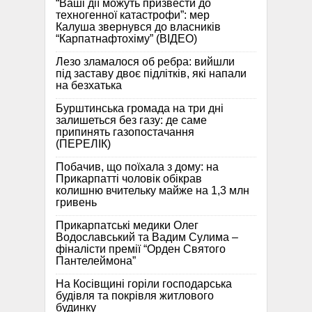
“Ваші дії можуть призвести до
техногенної катастрофи”: мер
Калуша звернувся до власників
“Карпатнафтохіму” (ВІДЕО)
Лезо зламалося об ребра: вийшли
під заставу двоє підлітків, які напали
на безхатька
Бурштинська громада на три дні
залишеться без газу: де саме
припинять газопостачання
(ПЕРЕЛІК)
Побачив, що поїхала з дому: на
Прикарпатті чоловік обікрав
колишню вчительку майже на 1,3 млн
гривень
Прикарпатські медики Олег
Водославський та Вадим Сулима –
фіналісти премії “Орден Святого
Пантелеймона”
На Косівщині горіли господарська
будівля та покрівля житлового
будинку