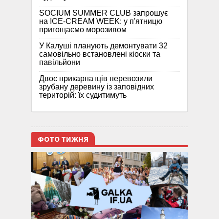
SOCIUM SUMMER CLUB запрошує
на ICE-CREAM WEEK: у п'ятницю
пригощаємо морозивом
У Калуші планують демонтувати 32
самовільно встановлені кіоски та
павільйони
Двоє прикарпатців перевозили
зрубану деревину із заповідних
територій: їх судитимуть
ФОТО ТИЖНЯ