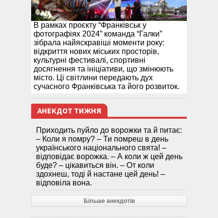
В рамках проєкту “Франківськ у
фотографіях 2024” команда “Галки”
зібрала найяскравіші моменти року:
відкриття нових міських просторів,
культурні фестивалі, спортивні
досягнення та ініціативи, що змінюють
місто. Ці світлини передають дух
сучасного Франківська та його розвиток.
АНЕКДОТ ТИЖНЯ
Приходить пуйло до ворожки та й питає:
– Коли я помру? – Ти помреш в день
українського національного свята! –
відповідає ворожка. – А коли ж цей день
буде? – цікавиться він. – От коли
здохнеш, тоді й настане цей день! –
відповіла вона.
Більше анекдотів