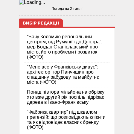
Погода на 2 тижні
ВИБІР РЕДАКЦІЇ
“Бачу Коломию регіональним
центром, від Румунії і до Дністра”:
мер Богдан Станіславський про
місто, його проблеми і розвиток
(ФОТО)
“Мене все у Франківську дивує”:
архітектор Ігор Панчишин про
спадщину, забудову та майбутнє
міста (ФОТО)
Понад півтора мільйона на обрізку:
хто вже другий рік поспіль підрізає
дерева в Івано-Франківську
“Фабрика квартир” під шквалом
претензій: що розповідають клієнти
та як відповідає власник бренду
(ФОТО)