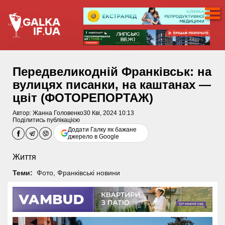
Передвеликодній Франківськ: на
вулицях писанки, на каштанах —
цвіт (ФОТОРЕПОРТАЖ)
Автор:
Жанна Головенко
30 Кві, 2024 10:13
Поділитись публікацією
Додати Галку як бажане
джерело в Google
Життя
Теми:
Фото
,
Франківські новини