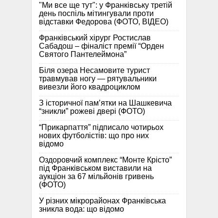
"Ми все ще тут": у Франківську третій
день поспіль мітингували проти
відставки Федорова (ФОТО, ВІДЕО)
Франківський хірург Ростислав
Сабадош – фіналіст премії “Орден
Святого Пантелеймона”
Біля озера Несамовите турист
травмував ногу — рятувальники
вивезли його квадроциклом
З історичної памʼятки на Шашкевича
“зникли” рожеві двері (ФОТО)
“Прикарпаття” підписало чотирьох
нових футболістів: що про них
відомо
Оздоровчий комплекс “Монте Крісто”
під Франківськом виставили на
аукціон за 67 мільйонів гривень
(ФОТО)
У різних мікрорайонах Франківська
зникла вода: що відомо