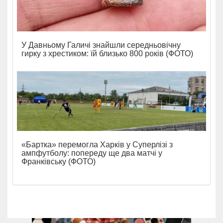
У Давньому Галичі знайшли середньовічну
гирку з хрестиком: їй близько 800 років (ФОТО)
«Бартка» перемогла Харків у Суперлізі з
ампфутболу: попереду ще два матчі у
Франківську (ФОТО)