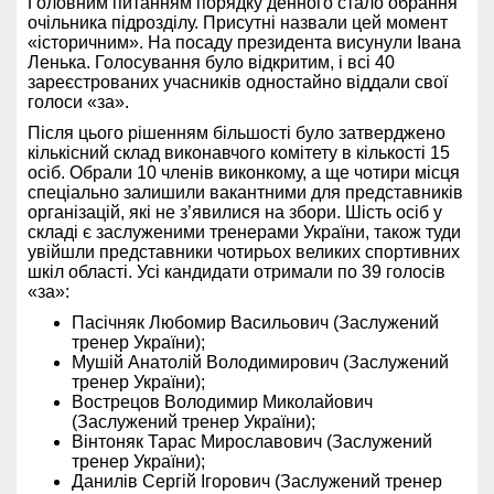
Головним питанням порядку денного стало обрання
очільника підрозділу. Присутні назвали цей момент
«історичним». На посаду президента висунули Івана
Ленька. Голосування було відкритим, і всі 40
зареєстрованих учасників одностайно віддали свої
голоси «за».
Після цього рішенням більшості було затверджено
кількісний склад виконавчого комітету в кількості 15
осіб. Обрали 10 членів виконкому, а ще чотири місця
спеціально залишили вакантними для представників
організацій, які не з’явилися на збори. Шість осіб у
складі є заслуженими тренерами України, також туди
увійшли представники чотирьох великих спортивних
шкіл області. Усі кандидати отримали по 39 голосів
«за»:
Пасічняк Любомир Васильович (Заслужений
тренер України);
Мушій Анатолій Володимирович (Заслужений
тренер України);
Вострецов Володимир Миколайович
(Заслужений тренер України);
Вінтоняк Тарас Мирославович (Заслужений
тренер України);
Данилів Сергій Ігорович (Заслужений тренер