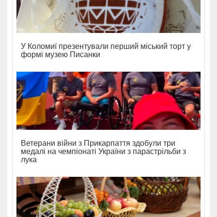
У Коломиї презентували перший міський торт у
формі музею Писанки
Ветерани війни з Прикарпаття здобули три
медалі на чемпіонаті України з парастрільби з
лука