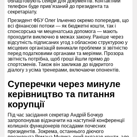
облаштовують сейфи для документів. Контактний
телефон буде прив’язаний до президента та
секретаріату.
Президент ФБУ Олег Ільченко окремо попередив, що
всі фінансові потоки — як бюджетні кошти, так і
спонсорська чи меценатська допомога — мають
проходити виключно в межах закону. Раніше через
відсутність підписаних угод з обласною структурою у
місцевих організацій виникали проблеми зі звітністю
перед податковими органами та меріями. Прозора
звітність потрібна, щоб гроші йшли прямо до
спортсменів. Також він закликав до відкритого
діалогу з усіма тренерами, включаючи опонентів.
Суперечки через минуле
керівництво та питання
корупції
Під час засідання секретар Андрій Бочкур
запропонував відзначити на наступній конференції
колишніх функціонерів посадами почесних
президентів. Зокрема, останнього діючого
президента Романа Мулика, який вкладав кошти, але