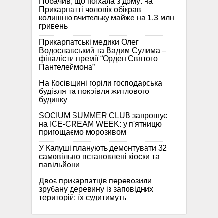
Побачив, що поїхала з дому: на
Прикарпатті чоловік обікрав
колишню вчительку майже на 1,3 млн
гривень
Прикарпатські медики Олег
Водославський та Вадим Сулима –
фіналісти премії “Орден Святого
Пантелеймона”
На Косівщині горіли господарська
будівля та покрівля житлового
будинку
SOCIUM SUMMER CLUB запрошує
на ICE-CREAM WEEK: у п'ятницю
пригощаємо морозивом
У Калуші планують демонтувати 32
самовільно встановлені кіоски та
павільйони
Двоє прикарпатців перевозили
зрубану деревину із заповідних
територій: їх судитимуть