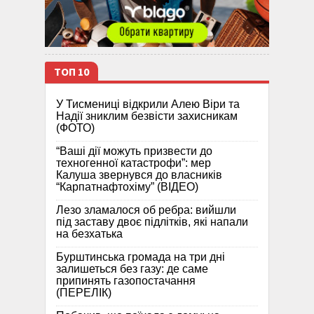
ТОП 10
У Тисмениці відкрили Алею Віри та
Надії зниклим безвісти захисникам
(ФОТО)
“Ваші дії можуть призвести до
техногенної катастрофи”: мер
Калуша звернувся до власників
“Карпатнафтохіму” (ВІДЕО)
Лезо зламалося об ребра: вийшли
під заставу двоє підлітків, які напали
на безхатька
Бурштинська громада на три дні
залишеться без газу: де саме
припинять газопостачання
(ПЕРЕЛІК)