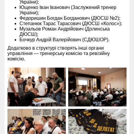
України);
Ющенко Іван Іванович (Заслужений тренер
України);
Федоришин Богдан Богданович (ДЮСШ №2);
Степанюк Тарас Тарасович (ДЮСШ «Колос»);
Музальов Роман Андрійович (Долинська
ДЮСШ);
Бочкур Андрій Валерійович (СДЮШОР).
Додатково в структурі створять інші органи
управління — тренерську комісію та ревізійну
комісію.