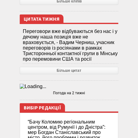
Більше кліпів
ЦИТАТА ТИЖНЯ
Переговори вже відбуваються без нас і у
дечому наша позиція вже не
враховується, - Вадим Черниш, учасник
переговорів із росіянами в рамках
Тристоронньої контактної групи в Мінську
про перемовини США та росії
Більше цитат
Погода на 2 тижні
ВИБІР РЕДАКЦІЇ
“Бачу Коломию регіональним
центром, від Румунії і до Дністра”:
мер Богдан Станіславський про
місто, його проблеми і розвиток