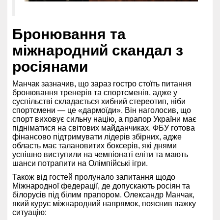
Бронювання та
міжнародний скандал з
росіянами
Манчак зазначив, що зараз гостро стоїть питання
бронювання тренерів та спортсменів, адже у
суспільстві складається хибний стереотип, ніби
спортсмени — це «дармоїди». Він наголосив, що
спорт виховує сильну націю, а прапор України має
підніматися на світових майданчиках. ФБУ готова
фінансово підтримувати лідерів збірних, адже
область має талановитих боксерів, які днями
успішно виступили на чемпіонаті еліти та мають
шанси потрапити на Олімпійські ігри.
Також від гостей пролунало запитання щодо
Міжнародної федерації, де допускають росіян та
білорусів під білим прапором. Олександр Манчак,
який курує міжнародний напрямок, пояснив важку
ситуацію: