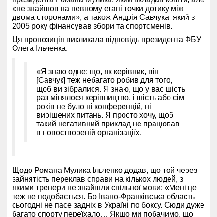
«не знайшов на певному етапі точки дотику між
двома сторонами», а також Андрія Савчука, який з
2005 року фінансував збори та спортсменів.
Ця пропозиція викликала відповідь президента ФБУ
Олега Ільченка:
«Я знаю одне: що, як керівник, він
[Савчук] теж небагато робив для того,
щоб ви зібралися. Я знаю, що у вас шість
раз мінялося керівництво, і шість або сім
років не було ні конференцій, ні
вирішених питань. Я просто хочу, щоб
такий негативний приклад не працював
в новоствореній організації».
Щодо Романа Мулика Ільченко додав, що той через
зайнятість переклав справи на кількох людей, з
якими тренери не знайшли спільної мови: «Мені це
теж не подобається. Бо Івано-Франківська область
сьогодні не пасе задніх в Україні по боксу. Сюди дуже
багато спорту переїхало… Якщо ми побачимо, що