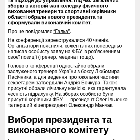
та підходи до управління. Під час загальних
зборів в актовій залі коледжу фізичного
виховання тренери та спортивні керівники
області обрали нового президента та
сформували виконавчий комітет.
Про це повідомляє
“Галка”
.
На конференції зареєструвалися 40 членів.
Організатори пояснили: кожен із них попередньо
написав особисту заяву на ФБУ із роз’ясненням
своєї позиції (тренер, меценат тощо).
Головою конференції одностайно обрали
заслуженого тренера України з боксу Любомира
Пасічника, а для ведення протокольної частини
секретарем затвердили Андрія Бочкура. Також
присутні обрали лічильну комісію, яка гарантувала
чесність підрахунку. На зборах особисто були
присутні керівники ФБУ — президент Олег Ільченко
та перший віцепрезидент Олександр Манчак.
Вибори президента та
виконавчого комітету