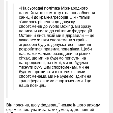
«На сьогодні політика Міжнародного
олімпійського комітету є на послаблення
санкцій до країн-агресорів… Як тільки
з’явилось рішення до допуску
спортсменів до World Boxing, ми зразу
написали листа до світових федерацій.
Останній лист, який ми відправили — це
якщо все ж таки спортсмени з країн-
агресорів будуть допускатися, повинні
розробитися правила поведінки. Щоби
нас максимально розводили по різних
сітках, що ми не будемо присутні на
нагородженні, на гімні, ми не будемо
тиснути руку цим спортсменам, ми не
будемо проживати в готелях з тими
спортсменами, ми не будемо їздити на
трансферах з тими спортсменами. І це
наша позиція».
Він пояснив, що у федерації немає іншого виходу,
окрім як виступати за таких умов, адже повний