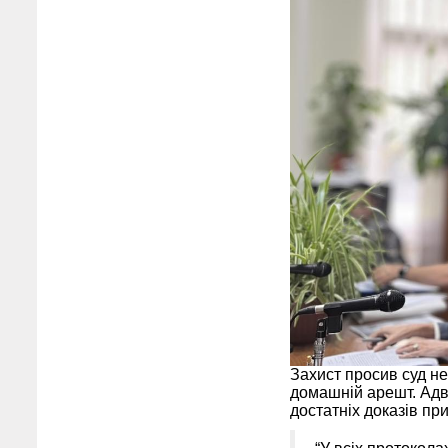
Захист просив суд н
домашній арешт. Адв
достатніх доказів при