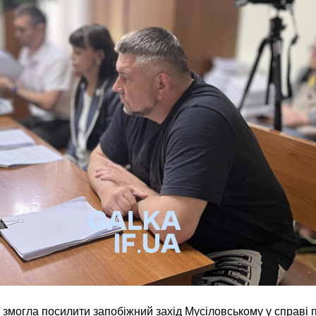
змогла посилити запобіжний захід Мусіловському у справі п