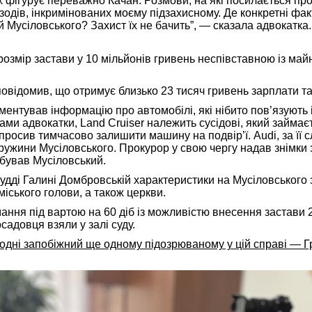
х фігурує переважно Качан. Розмови, на які посилається пр
зодів, інкримінованих моєму підзахисному. Де конкретні фак
 Мусіловського? Захист їх не бачить”, — сказала адвокатка.
озмір застави у 10 мільйонів гривень неспівставною із ма
повідомив, що отримує близько 23 тисяч гривень зарплати та
ентував інформацію про автомобілі, які нібито пов’язують 
ми адвокатки, Land Cruiser належить сусідові, який займає
росив тимчасово залишити машину на подвір’ї. Audi, за її 
ужини Мусіловського. Прокурор у свою чергу надав знімки з
ебував Мусіловський.
удді Галині Домбровській характеристики на Мусіловського 
міського голови, а також церкви.
ння під вартою на 60 діб із можливістю внесення застави 2
садовця взяли у залі суду.
годні запобіжний ще одному підозрюваному у цій справі — Г