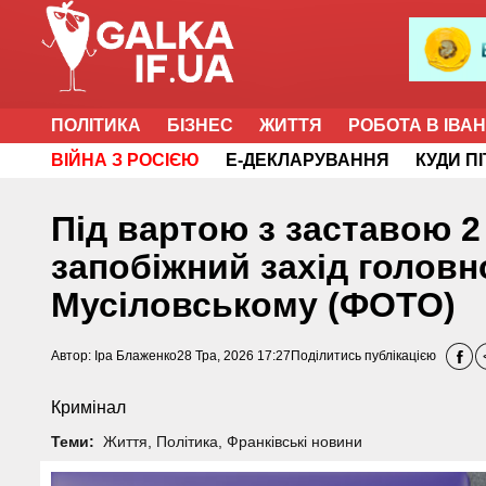
ПОЛІТИКА
БІЗНЕС
ЖИТТЯ
РОБОТА В ІВА
ВІЙНА З РОСІЄЮ
Е-ДЕКЛАРУВАННЯ
КУДИ П
Під вартою з заставою 2
запобіжний захід головн
Мусіловському (ФОТО)
Автор:
Іра Блаженко
28 Тра, 2026 17:27
Поділитись публікацією
Кримінал
Теми:
Життя
,
Політика
,
Франківські новини