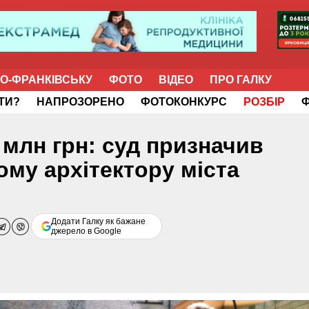
НО-ФРАНКІВСЬКУ
ФОТО
ВІДЕО
ПРО ГАЛКУ
ІТИ?
НАПРОЗОРЕНО
ФОТОКОНКУРС
РОЗБІР
 млн грн: суд призначив
ому архітектору міста
Додати Галку як бажане
джерело в Google