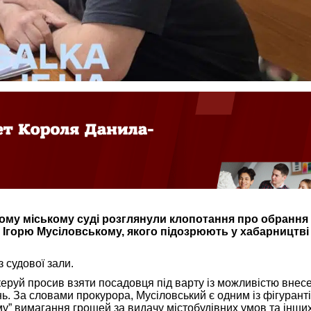
ому міському суді розглянули клопотання про обрання
 Ігорю Мусіловському, якого підозрюють у хабарництві
 з судової зали.
еруй просив взяти посадовця під варту із можливістю внес
нь. За словами прокурора, Мусіловський є одним із фігурант
у” вимагання грошей за видачу містобудівних умов та інши