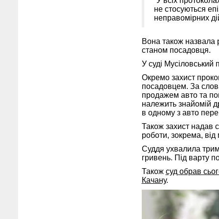
“У всіх протокола
не стосуються епі
неправомірних дій
Вона також назвала р
станом посадовця.
У суді Мусіловський 
Окремо захист проком
посадовцем. За слова
продажем авто та поп
належить знайомій др
в одному з авто пер
Також захист надав с
роботи, зокрема, від 
Суддя ухвалила трима
гривень. Під варту по
Також
суд обрав сьо
Качану
.