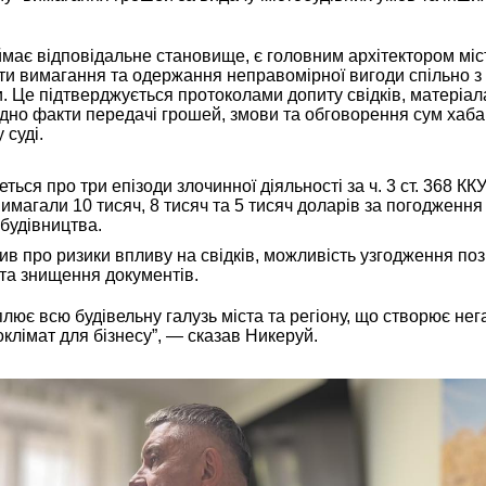
ймає відповідальне становище, є головним архітектором міс
и вимагання та одержання неправомірної вигоди спільно з
. Це підтверджується протоколами допиту свідків, матеріа
идно факти передачі грошей, змови та обговорення сум хаба
 суді.
ться про три епізоди злочинної діяльності за ч. 3 ст. 368 ККУ
вимагали 10 тисяч, 8 тисяч та 5 тисяч доларів за погодження
 будівництва.
в про ризики впливу на свідків, можливість узгодження пози
та знищення документів.
лює всю будівельну галузь міста та регіону, що створює не
клімат для бізнесу”, — сказав Никеруй.