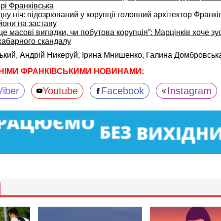
рі Франківська
ну ніч: підозрюваний у корупції головний архітектор Франкі
йони на заставу
 це масові випадки, чи побутова корупція”: Марцінків хоче зус
 хабарного скандалу
ський,
Андрій Никеруй,
Ірина Мнишенко,
Галина Домбровськ
НІМИ ФРАНКІВСЬКИМИ НОВИНАМИ:
Viber
Youtube
Facebook
Instagram