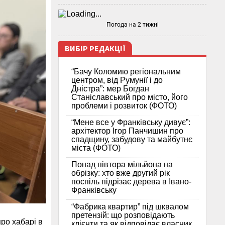
Погода на 2 тижні
ВИБІР РЕДАКЦІЇ
“Бачу Коломию регіональним
центром, від Румунії і до
Дністра”: мер Богдан
Станіславський про місто, його
проблеми і розвиток (ФОТО)
“Мене все у Франківську дивує”:
архітектор Ігор Панчишин про
спадщину, забудову та майбутнє
міста (ФОТО)
Понад півтора мільйона на
обрізку: хто вже другий рік
поспіль підрізає дерева в Івано-
Франківську
“Фабрика квартир” під шквалом
претензій: що розповідають
ро хабарі в
клієнти та як відповідає власник