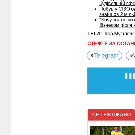
будівельній сфе
Побув у СІЗО од
знайшов 2 міль
“Хочу знати, чи
бізнесом після
ТЕГИ:
Ігор Мусілов
СТЕЖТЕ ЗА ОСТАН
Telegram
ЦЕ ТЕЖ ЦІКАВО