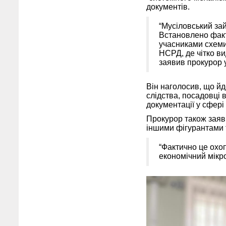
документів.
“Мусіловський за
Встановлено факт
учасниками схеми
НСРД, де чітко в
заявив прокурор у
Він наголосив, що йде
слідства, посадовці 
документації у сфері
Прокурор також заяви
іншими фігурантами 
“Фактично це охоп
економічний мікро