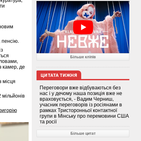
окуратура,
ти
йновим
 пенсію.
із
ться
Більше кліпів
словами,
 камер, де
ЦИТАТА ТИЖНЯ
з місця
Переговори вже відбуваються без
нас і у дечому наша позиція вже не
 мільйонів
враховується, - Вадим Черниш,
учасник переговорів із росіянами в
ригорію
рамках Тристоронньої контактної
групи в Мінську про перемовини США
та росії
Більше цитат