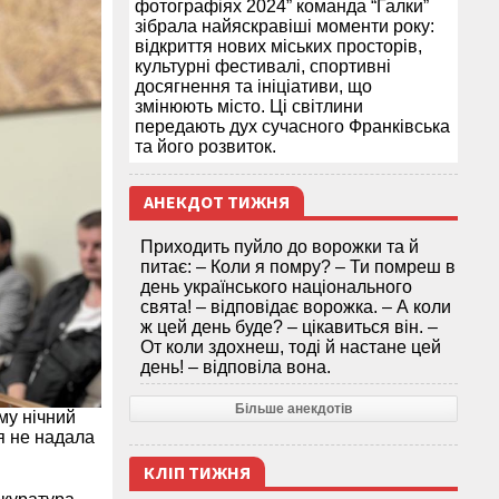
фотографіях 2024” команда “Галки”
зібрала найяскравіші моменти року:
відкриття нових міських просторів,
культурні фестивалі, спортивні
досягнення та ініціативи, що
змінюють місто. Ці світлини
передають дух сучасного Франківська
та його розвиток.
АНЕКДОТ ТИЖНЯ
Приходить пуйло до ворожки та й
питає: – Коли я помру? – Ти помреш в
день українського національного
свята! – відповідає ворожка. – А коли
ж цей день буде? – цікавиться він. –
От коли здохнеш, тоді й настане цей
день! – відповіла вона.
Більше анекдотів
му нічний
я не надала
КЛІП ТИЖНЯ