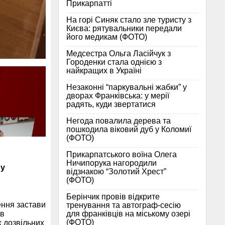
Прикарпатті
На горі Синяк стало зле туристу з
Києва: рятувальники передали
його медикам (ФОТО)
Медсестра Ольга Ласійчук з
Городенки стала однією з
найкращих в Україні
Незаконні “паркувальні жабки” у
дворах Франківська: у мерії
радять, куди звертатися
Негода повалила дерева та
пошкодила віковий дуб у Коломиї
(ФОТО)
Прикарпатського воїна Олега
Ничипорука нагородили
 у
відзнакою “Золотий Хрест”
(ФОТО)
Берінчик провів відкрите
ення застави
тренування та автограф-сесію
для франківців на міському озері
ів
(ФОТО)
х дозвільних