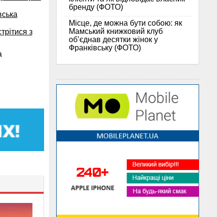
бренду (ФОТО)
вська
Місце, де можна бути собою: як
Мамський книжковий клуб
трітися з
об’єднав десятки жінок у
Франківську (ФОТО)
а