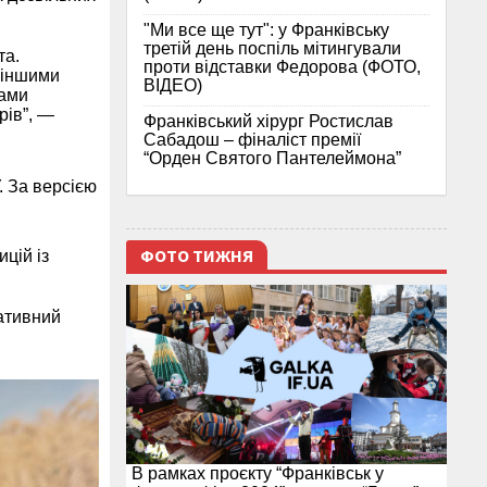
"Ми все ще тут": у Франківську
третій день поспіль мітингували
та.
проти відставки Федорова (ФОТО,
 іншими
ВІДЕО)
лами
рів”, —
Франківський хірург Ростислав
Сабадош – фіналіст премії
“Орден Святого Пантелеймона”
. За версією
ФОТО ТИЖНЯ
цій із
гативний
В рамках проєкту “Франківськ у