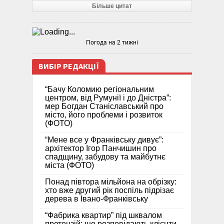
Більше цитат
Погода на 2 тижні
ВИБІР РЕДАКЦІЇ
“Бачу Коломию регіональним
центром, від Румунії і до Дністра”:
мер Богдан Станіславський про
місто, його проблеми і розвиток
(ФОТО)
“Мене все у Франківську дивує”:
архітектор Ігор Панчишин про
спадщину, забудову та майбутнє
міста (ФОТО)
Понад півтора мільйона на обрізку:
хто вже другий рік поспіль підрізає
дерева в Івано-Франківську
“Фабрика квартир” під шквалом
претензій: що розповідають клієнти