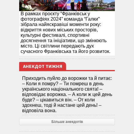
В рамках проєкту “Франківськ у
фотографіях 2024” команда “Галки”
зібрала найяскравіші моменти року:
відкриття нових міських просторів,
культурні фестивалі, спортивні
досягнення та ініціативи, що змінюють
місто. Ці світлини передають дух
сучасного Франківська та його розвиток.
АНЕКДОТ ТИЖНЯ
Приходить пуйло до ворожки та й питає:
– Коли я помру? – Ти помреш в день
українського національного свята! –
відповідає ворожка. – А коли ж цей день
буде? – цікавиться він. – От коли
здохнеш, тоді й настане цей день! –
відповіла вона.
Більше анекдотів