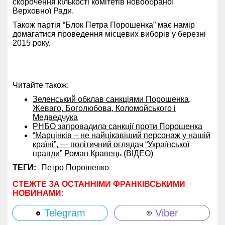
скорочення кількості комітетів новообраної
Верховної Ради.
Також партія “Блок Петра Порошенка” має намір
домагатися проведення місцевих виборів у березні
2015 року.
Читайте також:
Зеленський обклав санкціями Порошенка,
Жеваго, Боголюбова, Коломойського і
Медведчука
РНБО запровадила санкції проти Порошенка
“Марцінків – не найцікавіший персонаж у нашій
країні”, — політичний оглядач “Української
правди” Роман Кравець (ВІДЕО)
ТЕГИ:
Петро Порошенко
СТЕЖТЕ ЗА ОСТАННІМИ ФРАНКІВСЬКИМИ
НОВИНАМИ:
Telegram
Viber