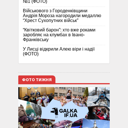
№1 (ФОТО)
Військового з Городенківщини
Андрія Мороза нагородили медаллю
“Хрест Сухопутних військ”
“Квітковий барон”: хто вже роками
заробляє на клумбах в Івано-
Франківську
У Лисці відкрили Алею віри і надії
(ФОТО)
ФОТО ТИЖНЯ