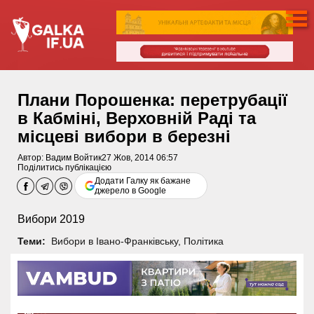
Плани Порошенка: перетрубації
в Кабміні, Верховній Раді та
місцеві вибори в березні
Автор:
Вадим Войтик
27 Жов, 2014 06:57
Поділитись публікацією
Додати Галку як бажане
джерело в Google
Вибори 2019
Теми:
Вибори в Івано-Франківську
,
Політика