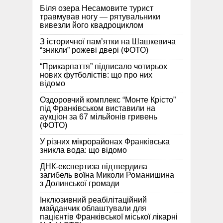
Біля озера Несамовите турист
травмував ногу — рятувальники
вивезли його квадроциклом
З історичної памʼятки на Шашкевича
“зникли” рожеві двері (ФОТО)
“Прикарпаття” підписало чотирьох
нових футболістів: що про них
відомо
Оздоровчий комплекс “Монте Крісто”
під Франківськом виставили на
аукціон за 67 мільйонів гривень
(ФОТО)
У різних мікрорайонах Франківська
зникла вода: що відомо
ДНК-експертиза підтвердила
загибель воїна Миколи Романишина
з Долинської громади
Інклюзивний реабілітаційний
майданчик облаштували для
пацієнтів Франківської міської лікарні