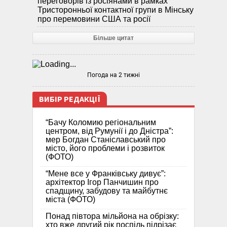
переговорів із росіянами в рамках
Тристоронньої контактної групи в Мінську
про перемовини США та росії
Більше цитат
Погода на 2 тижні
ВИБІР РЕДАКЦІЇ
“Бачу Коломию регіональним
центром, від Румунії і до Дністра”:
мер Богдан Станіславський про
місто, його проблеми і розвиток
(ФОТО)
“Мене все у Франківську дивує”:
архітектор Ігор Панчишин про
спадщину, забудову та майбутнє
міста (ФОТО)
Понад півтора мільйона на обрізку:
хто вже другий рік поспіль підрізає