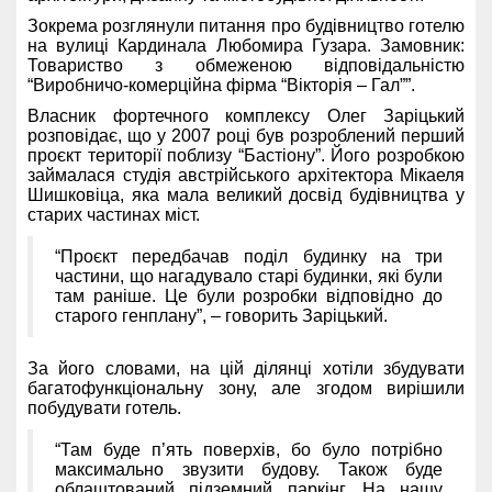
Зокрема розглянули питання про будівництво готелю
на вулиці Кардинала Любомира Гузара. Замовник:
Товариство з обмеженою відповідальністю
“Виробничо-комерційна фірма “Вікторія – Гал””.
Власник фортечного комплексу Олег Заріцький
розповідає, що у 2007 році був розроблений перший
проєкт території поблизу “Бастіону”. Його розробкою
займалася студія австрійського архітектора Мікаеля
Шишковіца, яка мала великий досвід будівництва у
старих частинах міст.
“Проєкт передбачав поділ будинку на три
частини, що нагадувало старі будинки, які були
там раніше. Це були розробки відповідно до
старого генплану”, – говорить Заріцький.
За його словами, на цій ділянці хотіли збудувати
багатофункціональну зону, але згодом вирішили
побудувати готель.
“Там буде п’ять поверхів, бо було потрібно
максимально звузити будову. Також буде
облаштований підземний паркінг. На нашу