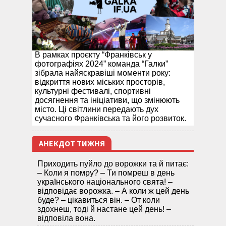
В рамках проєкту “Франківськ у
фотографіях 2024” команда “Галки”
зібрала найяскравіші моменти року:
відкриття нових міських просторів,
культурні фестивалі, спортивні
досягнення та ініціативи, що змінюють
місто. Ці світлини передають дух
сучасного Франківська та його розвиток.
АНЕКДОТ ТИЖНЯ
Приходить пуйло до ворожки та й питає:
– Коли я помру? – Ти помреш в день
українського національного свята! –
відповідає ворожка. – А коли ж цей день
буде? – цікавиться він. – От коли
здохнеш, тоді й настане цей день! –
відповіла вона.