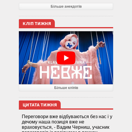
Більше анекдотів
КЛІП ТИЖНЯ
Більше кліпів
ЦИТАТА ТИЖНЯ
Переговори вже відбуваються без нас і у
дечому наша позиція вже не
враховується, - Вадим Черниш, учасник