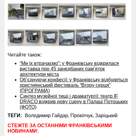
Читайте також:
“Ми їх втрачаємо”: у Франківську відкрилася
виставка про 45 занедбаних пам’яток
архітектури міста
Обʼєднуючи конфесії: у Франківську відбудеться
християнський фестиваль “Вгору серця”
(ПРОГРАМА)
Синтез музейної тиші і драматургії: театр IF
DRACO відкрив нову сцену в Палаці Потоцьких
(ФОТО)
ТЕГИ:
Володимир Гайдар,
Прокіпчук,
Заріцький
СТЕЖТЕ ЗА ОСТАННІМИ ФРАНКІВСЬКИМИ
НОВИНАМИ: