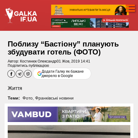
Поблизу “Бастіону” планують
збудувати готель (ФОТО)
Автор:
Костинюк Олександр
01 Жов, 2019 14:41
Поділитись публікацією
Додати Галку як бажане
джерело в Google
Життя
Теми:
Фото
,
Франківські новини