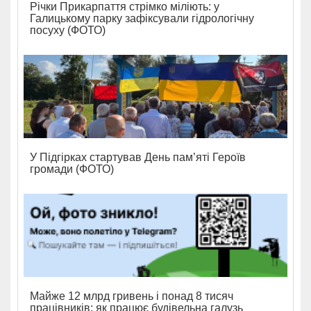
Річки Прикарпаття стрімко міліють: у
Галицькому парку зафіксували гідрологічну
посуху (ФОТО)
У Підгірках стартував День пам’яті Героїв
громади (ФОТО)
Майже 12 млрд гривень і понад 8 тисяч
працівників: як працює будівельна галузь