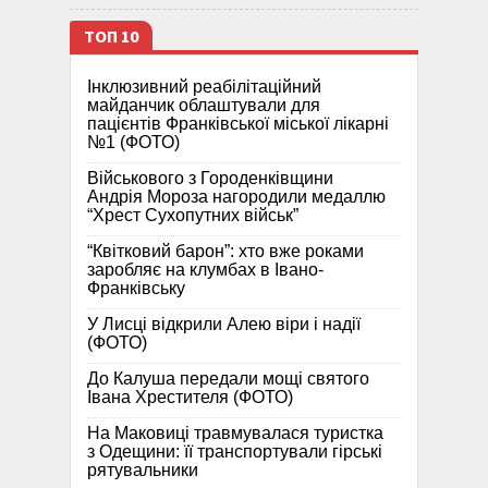
ТОП 10
Інклюзивний реабілітаційний
майданчик облаштували для
пацієнтів Франківської міської лікарні
№1 (ФОТО)
Військового з Городенківщини
Андрія Мороза нагородили медаллю
“Хрест Сухопутних військ”
“Квітковий барон”: хто вже роками
заробляє на клумбах в Івано-
Франківську
У Лисці відкрили Алею віри і надії
(ФОТО)
До Калуша передали мощі святого
Івана Хрестителя (ФОТО)
На Маковиці травмувалася туристка
з Одещини: її транспортували гірські
рятувальники