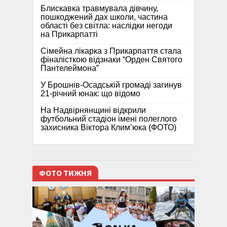
Блискавка травмувала дівчину,
пошкоджений дах школи, частина
області без світла: наслідки негоди
на Прикарпатті
Сімейна лікарка з Прикарпаття стала
фіналісткою відзнаки “Орден Святого
Пантелеймона”
У Брошнів-Осадській громаді загинув
21-річний юнак: що відомо
На Надвірнянщині відкрили
футбольний стадіон імені полеглого
захисника Віктора Клим’юка (ФОТО)
ФОТО ТИЖНЯ