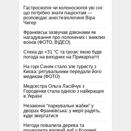
Гастроскопія чи колоноскопія уві сні:
що потрібно знати пацієнтам —
розповідає анестезіологиня Віра
Чигер
Франківськ зазвучав дзвонами як
нагадування про полонених і зниклих
воїнів (ФОТО, ВІДЕО)
Спека до +31 °C та грози: якою буде
погода на вихідних на Прикарпатті
На горі Синяк стало зле туристу з
Києва: рятувальники передали його
медикам (ФОТО)
Медсестра Ольга Ласійчук з
Городенки стала однією з найкращих
в Україні
Незаконні “паркувальні жабки” у
дворах Франківська: у мерії радять,
куди звертатися
Негода повалила дерева та
пошкодила віковий дуб у Коломиї