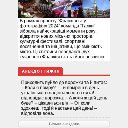
В рамках проєкту “Франківськ у
фотографіях 2024” команда “Галки”
зібрала найяскравіші моменти року:
відкриття нових міських просторів,
культурні фестивалі, спортивні
досягнення та ініціативи, що змінюють
місто. Ці світлини передають дух
сучасного Франківська та його розвиток.
АНЕКДОТ ТИЖНЯ
Приходить пуйло до ворожки та й питає:
– Коли я помру? – Ти помреш в день
українського національного свята! –
відповідає ворожка. – А коли ж цей день
буде? – цікавиться він. – От коли
здохнеш, тоді й настане цей день! –
відповіла вона.
Більше анекдотів