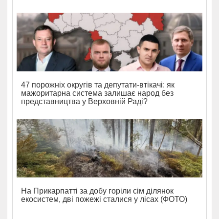
47 порожніх округів та депутати-втікачі: як
мажоритарна система залишає народ без
представництва у Верховній Раді?
На Прикарпатті за добу горіли сім ділянок
екосистем, дві пожежі сталися у лісах (ФОТО)