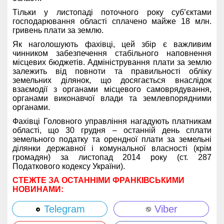
Тільки у листопаді поточного року суб’єктами
господарювання області сплачено майже 18 млн.
гривень плати за землю.
Як наголошують фахівці, цей збір є важливим
чинником забезпечення стабільного наповнення
місцевих бюджетів. Адміністрування плати за землю
залежить від повноти та правильності обліку
земельних ділянок, що досягається внаслідок
взаємодії з органами місцевого самоврядування,
органами виконавчої влади та землевпорядними
органами.
Фахівці Головного управління нагадують платникам
області, що 30 грудня – останній день сплати
земельного податку та орендної плати за земельні
ділянки державної і комунальної власності (крім
громадян) за листопад 2014 року (ст. 287
Податкового кодексу України).
СТЕЖТЕ ЗА ОСТАННІМИ ФРАНКІВСЬКИМИ
НОВИНАМИ:
Telegram
Viber