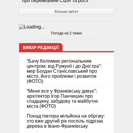
про перемовини США та росії
Більше цитат
Погода на 2 тижні
ВИБІР РЕДАКЦІЇ
“Бачу Коломию регіональним
центром, від Румунії і до Дністра”:
мер Богдан Станіславський про
місто, його проблеми і розвиток
(ФОТО)
“Мене все у Франківську дивує”:
архітектор Ігор Панчишин про
спадщину, забудову та майбутнє
міста (ФОТО)
Понад півтора мільйона на обрізку:
хто вже другий рік поспіль підрізає
дерева в Івано-Франківську