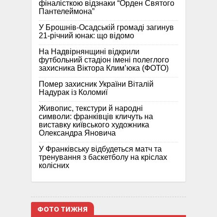
фіналісткою відзнаки “Орден Святого
Пантелеймона”
У Брошнів-Осадській громаді загинув
21-річний юнак: що відомо
На Надвірнянщині відкрили
футбольний стадіон імені полеглого
захисника Віктора Клим’юка (ФОТО)
Помер захисник України Віталій
Надурак із Коломиї
Живопис, текстури й народні
символи: франківців кличуть на
виставку київського художника
Олександра Яновича
У Франківську відбудеться матч та
тренування з баскетболу на кріслах
колісних
ФОТО ТИЖНЯ