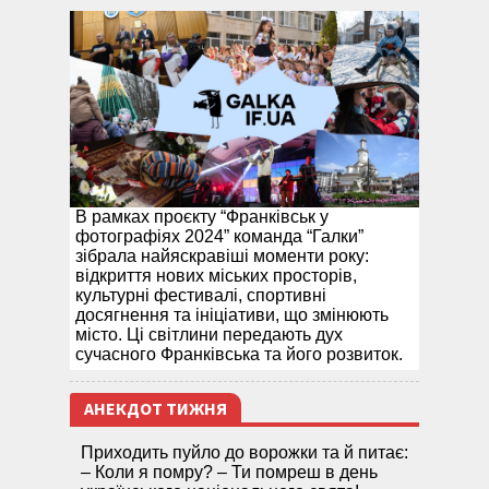
В рамках проєкту “Франківськ у
фотографіях 2024” команда “Галки”
зібрала найяскравіші моменти року:
відкриття нових міських просторів,
культурні фестивалі, спортивні
досягнення та ініціативи, що змінюють
місто. Ці світлини передають дух
сучасного Франківська та його розвиток.
АНЕКДОТ ТИЖНЯ
Приходить пуйло до ворожки та й питає:
– Коли я помру? – Ти помреш в день