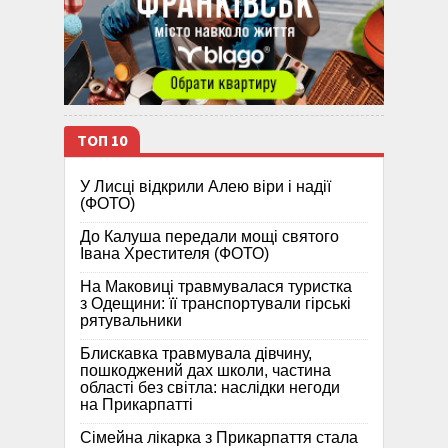
ТОП 10
У Лисці відкрили Алею віри і надії
(ФОТО)
До Калуша передали мощі святого
Івана Хрестителя (ФОТО)
На Маковиці травмувалася туристка
з Одещини: її транспортували гірські
рятувальники
Блискавка травмувала дівчину,
пошкоджений дах школи, частина
області без світла: наслідки негоди
на Прикарпатті
Сімейна лікарка з Прикарпаття стала