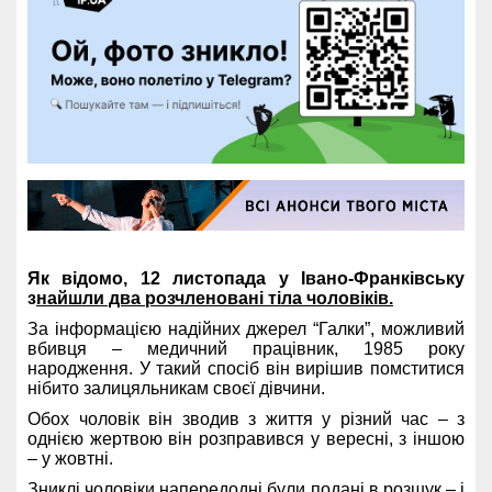
Як відомо, 12 листопада у Івано-Франківську
з
найшли два розчленовані тіла чоловіків.
За інформацією надійних джерел “Галки”, можливий
вбивця – медичний працівник, 1985 року
народження. У такий спосіб він вирішив помститися
нібито залицяльникам своєї дівчини.
Обох чоловік він зводив з життя у різний час – з
однією жертвою він розправився у вересні, з іншою
– у жовтні.
Зниклі чоловіки напередодні були подані в розшук – і