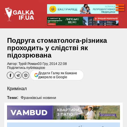
Подруга стоматолога-різника
проходить у слідстві як
підозрювана
Автор:
Турій Роман
03 Гру, 2014 22:08
Поділитись публікацією
Додати Галку як бажане
джерело в Google
Кримінал
Теми:
Франківські новини