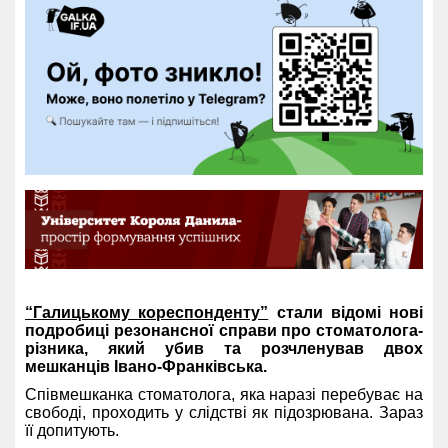
“Галицькому кореспонденту”
стали відомі нові
подробиці резонансної справи про стоматолога-
різника, який убив та розчленував двох
мешканців Івано-Франківська.
Співмешканка стоматолога, яка наразі перебуває на
свободі, проходить у слідстві як підозрювана. Зараз
її допитують.