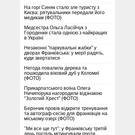
На горі Синяк стало зле туристу з
Києва: рятувальники передали його
медикам (ФОТО)
Медсестра Ольга Ласійчук з
Городенки стала однією з найкращих
в Україні
Незаконні “паркувальні жабки” у
дворах Франківська: у мерії радять,
куди звертатися
Негода повалила дерева та
пошкодила віковий дуб у Коломиї
(ФОТО)
Прикарпатського воїна Олега
Ничипорука нагородили відзнакою
“Золотий Хрест” (ФОТО)
Берінчик провів відкрите тренування
та автограф-сесію для франківців на
міському озері (ФОТО)
"Ми все ще тут": у Франківську третій
день поспіль мітингували проти