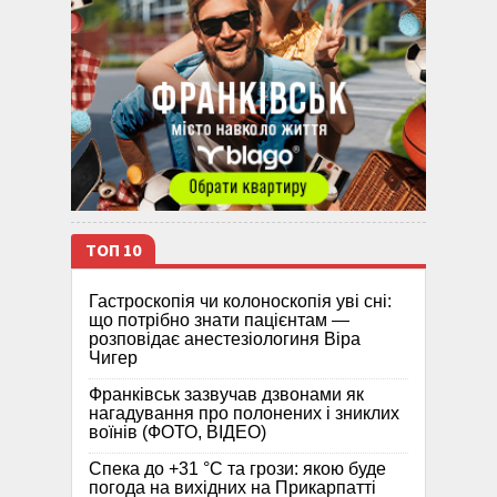
ТОП 10
Гастроскопія чи колоноскопія уві сні:
що потрібно знати пацієнтам —
розповідає анестезіологиня Віра
Чигер
Франківськ зазвучав дзвонами як
нагадування про полонених і зниклих
воїнів (ФОТО, ВІДЕО)
Спека до +31 °C та грози: якою буде
погода на вихідних на Прикарпатті