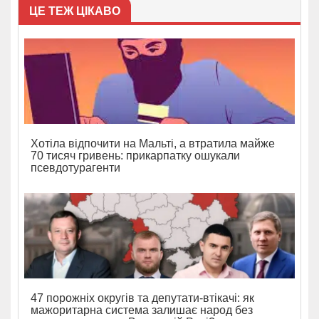
ЦЕ ТЕЖ ЦІКАВО
Хотіла відпочити на Мальті, а втратила майже
70 тисяч гривень: прикарпатку ошукали
псевдотурагенти
47 порожніх округів та депутати-втікачі: як
мажоритарна система залишає народ без