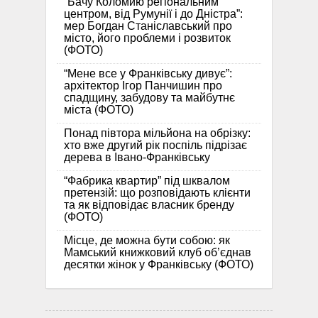
“Бачу Коломию регіональним
центром, від Румунії і до Дністра”:
мер Богдан Станіславський про
місто, його проблеми і розвиток
(ФОТО)
“Мене все у Франківську дивує”:
архітектор Ігор Панчишин про
спадщину, забудову та майбутнє
міста (ФОТО)
Понад півтора мільйона на обрізку:
хто вже другий рік поспіль підрізає
дерева в Івано-Франківську
“Фабрика квартир” під шквалом
претензій: що розповідають клієнти
та як відповідає власник бренду
(ФОТО)
Місце, де можна бути собою: як
Мамський книжковий клуб об’єднав
десятки жінок у Франківську (ФОТО)