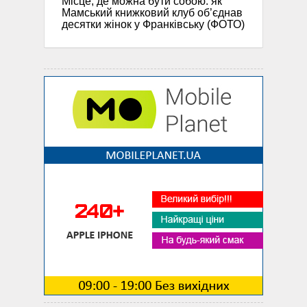
Місце, де можна бути собою: як
Мамський книжковий клуб об’єднав
десятки жінок у Франківську (ФОТО)