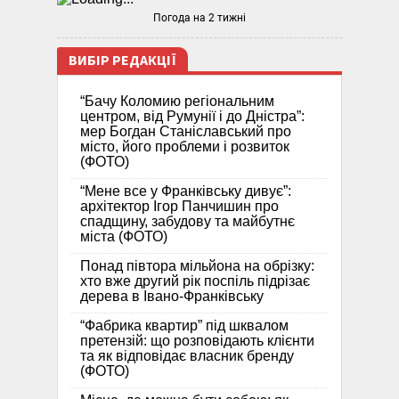
Погода на 2 тижні
ВИБІР РЕДАКЦІЇ
“Бачу Коломию регіональним
центром, від Румунії і до Дністра”:
мер Богдан Станіславський про
місто, його проблеми і розвиток
(ФОТО)
“Мене все у Франківську дивує”:
архітектор Ігор Панчишин про
спадщину, забудову та майбутнє
міста (ФОТО)
Понад півтора мільйона на обрізку:
хто вже другий рік поспіль підрізає
дерева в Івано-Франківську
“Фабрика квартир” під шквалом
претензій: що розповідають клієнти
та як відповідає власник бренду
(ФОТО)