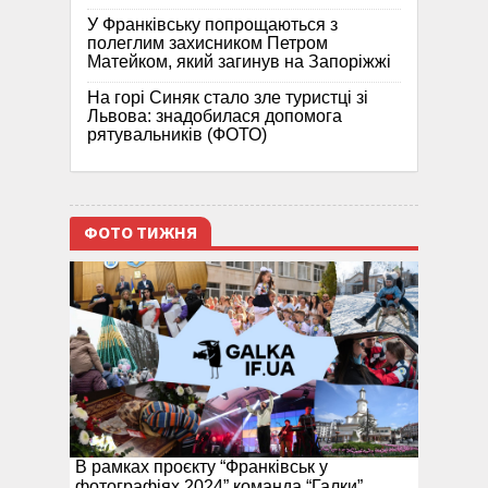
У Франківську попрощаються з
полеглим захисником Петром
Матейком, який загинув на Запоріжжі
На горі Синяк стало зле туристці зі
Львова: знадобилася допомога
рятувальників (ФОТО)
ФОТО ТИЖНЯ
В рамках проєкту “Франківськ у
фотографіях 2024” команда “Галки”