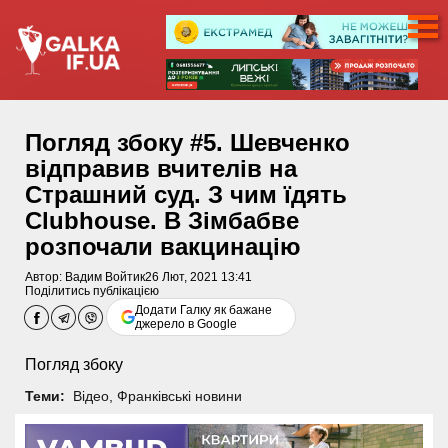
Погляд збоку #5. Шевченко
відправив вчителів на
Страшний суд. З чим їдять
Clubhouse. В Зімбабве
розпочали вакцинацію
Автор:
Вадим Войтик
26 Лют, 2021 13:41
Поділитись публікацією
Додати Галку як бажане
джерело в Google
Погляд збоку
Теми:
Відео
,
Франківські новини