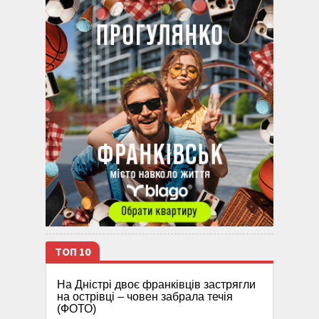
ТОП 10
На Дністрі двоє франківців застрягли
на острівці – човен забрала течія
(ФОТО)