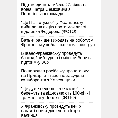
Підтвердили загибель 27-річного
воїна Петра Семковича з
Перегінської громади
"Це НЕ потужно": у Франківську
вийшли на акцію проти можливої
відставки Федорова (ФОТО)
Батьки раніше виходять на роботу: у
Франківську побільшає ясельних груп
В Івано-Франківську проведуть
благодійний турнір із мініфутболу на
підтримку ЗСУ
Поширював російську пропаганду:
на Прикарпатті заочно засудили
колаборанта з Херсонщини
"Це дуже недооцінене місце": як
бережуть та відновлюють 100-річні
трампліни у Ворохті (ФОТО)
У Франківську проведуть вечір
пам’яті поета-дисидента Ігоря
Калинця