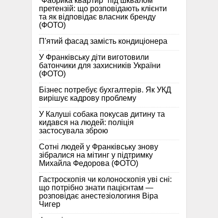
“Фабрика квартир” під шквалом
претензій: що розповідають клієнти
та як відповідає власник бренду
(ФОТО)
П'ятий фасад замість кондиціонера
У Франківську діти виготовили
батончики для захисників України
(ФОТО)
Бізнес потребує бухгалтерів. Як УКД
вирішує кадрову проблему
У Калуші собака покусав дитину та
кидався на людей: поліція
застосувала зброю
Сотні людей у Франківську знову
зібралися на мітинг у підтримку
Михайла Федорова (ФОТО)
Гастроскопія чи колоноскопія уві сні:
що потрібно знати пацієнтам —
розповідає анестезіологиня Віра
Чигер