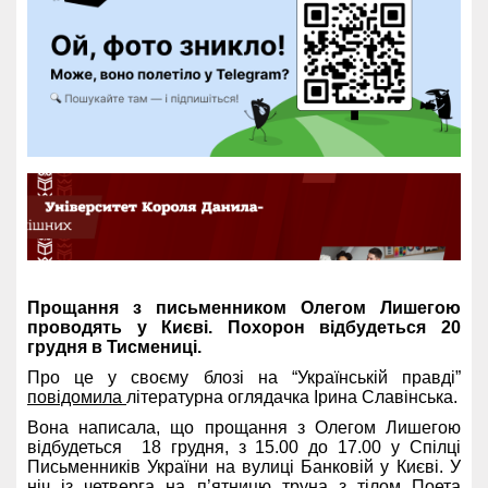
Прощання з письменником Олегом Лишегою
проводять у Києві. Похорон відбудеться 20
грудня в Тисмениці.
Про це у своєму блозі на “Українській правді”
повідомила
літературна оглядачка Ірина Славінська.
Вона написала, що прощання з Олегом Лишегою
відбудеться 18 грудня, з 15.00 до 17.00 у Спілці
Письменників України на вулиці Банковій у Києві. У
ніч із четверга на п’ятницю труна з тілом Поета