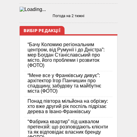
Погода на 2 тижні
ВИБІР РЕДАКЦІЇ
“Бачу Коломию регіональним
центром, від Румунії і до Дністра”:
мер Богдан Станіславський про
місто, його проблеми і розвиток
(ФОТО)
“Мене все у Франківську дивує”:
архітектор Ігор Панчишин про
спадщину, забудову та майбутнє
міста (ФОТО)
Понад півтора мільйона на обрізку:
хто вже другий рік поспіль підрізає
дерева в Івано-Франківську
“Фабрика квартир” під шквалом
претензій: що розповідають клієнти
та як відповідає власник бренду