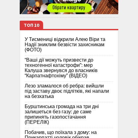
ТОП 10
У Тисмениці відкрили Алею Віри та
Надії зниклим безвісти захисникам
(ФОТО)
“Ваші дії можуть призвести до
техногенної катастрофи”: мер
Калуша звернувся до власників
“Карпатнафтохіму” (ВІДЕО)
Лезо зламалося об ребра: вийшли
під заставу двоє підлітків, які напали
на безхатька
Бурштинська громада на три дні
залишеться без газу: де саме
припинять газопостачання
(ПЕРЕЛІК)
Побачив, що поїхала з дому: на
Прикарпатті чоловік обікрав