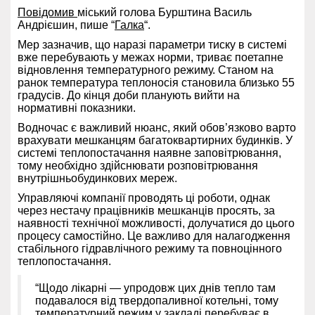
Повідомив
міський голова Бурштина Василь
Андрієшин, пише “
Галка
“.
Мер зазначив, що наразі параметри тиску в системі
вже перебувають у межах норми, триває поетапне
відновлення температурного режиму. Станом на
ранок температура теплоносія становила близько 55
градусів. До кінця доби планують вийти на
нормативні показники.
Водночас є важливий нюанс, який обов’язково варто
врахувати мешканцям багатоквартирних будинків. У
системі теплопостачання наявне заповітрювання,
тому необхідно здійснювати розповітрювання
внутрішньобудинкових мереж.
Управляючі компанії проводять ці роботи, однак
через нестачу працівників мешканців просять, за
наявності технічної можливості, долучатися до цього
процесу самостійно. Це важливо для налагодження
стабільного гідравлічного режиму та повноцінного
теплопостачання.
“Щодо лікарні — упродовж цих днів тепло там
подавалося від твердопаливної котельні, тому
температурний режим у закладі перебуває в