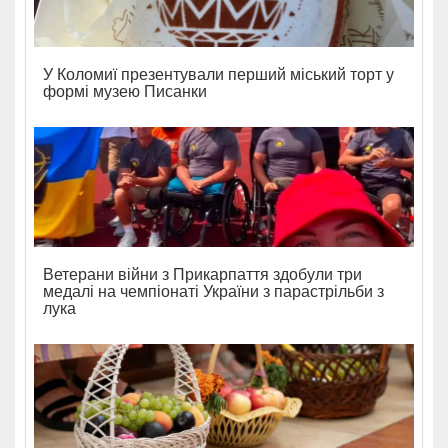
У Коломиї презентували перший міський торт у
формі музею Писанки
Ветерани війни з Прикарпаття здобули три
медалі на чемпіонаті України з парастрільби з
лука