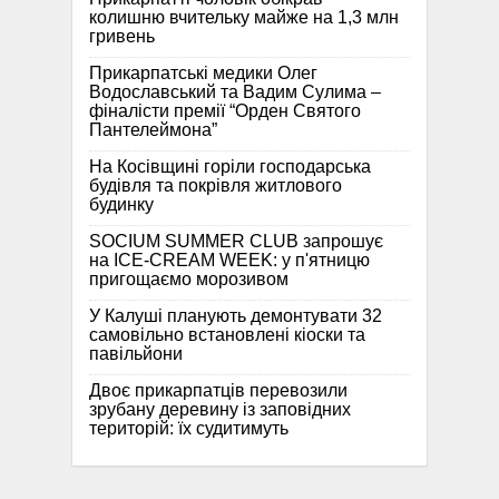
колишню вчительку майже на 1,3 млн
гривень
Прикарпатські медики Олег
Водославський та Вадим Сулима –
фіналісти премії “Орден Святого
Пантелеймона”
На Косівщині горіли господарська
будівля та покрівля житлового
будинку
SOCIUM SUMMER CLUB запрошує
на ICE-CREAM WEEK: у п'ятницю
пригощаємо морозивом
У Калуші планують демонтувати 32
самовільно встановлені кіоски та
павільйони
Двоє прикарпатців перевозили
зрубану деревину із заповідних
територій: їх судитимуть