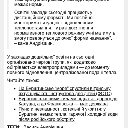
межах норми.
Освітні заклади сьогодні працюють у
дистанційному форматі. Ми постійно
моніторимо ситуацію з відновленням
теплопостачання, і у разі досягнення
нормативного теплового режиму учні матимуть
змогу повернуться до очної форми навчання”,
– каже Андрієшин.
У закладах дошкільної освіти на сьогодні
організовано чергові групи, які додатково
обігріваються електроприладами — до моменту
повного відновлення централізованої подачі тепла.
Читайте також:
На Бурштинське “море” спустили вітрильну
яхту: шукають інструктора для дітей (ФОТО)
Бурштин власними силами підлатає дорогу до
Калуша, а до Франківська — має держава
Пункти незламності, котельні й укриття: у
Бурштині немає тепла, гарячої і холодної води
після російського обстрілу
ТЕГИ:
Василь Андрієшин