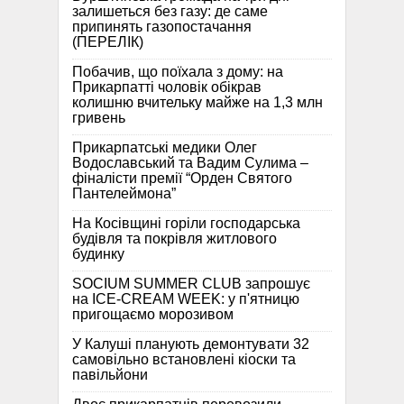
залишеться без газу: де саме
припинять газопостачання
(ПЕРЕЛІК)
Побачив, що поїхала з дому: на
Прикарпатті чоловік обікрав
колишню вчительку майже на 1,3 млн
гривень
Прикарпатські медики Олег
Водославський та Вадим Сулима –
фіналісти премії “Орден Святого
Пантелеймона”
На Косівщині горіли господарська
будівля та покрівля житлового
будинку
SOCIUM SUMMER CLUB запрошує
на ICE-CREAM WEEK: у п'ятницю
пригощаємо морозивом
У Калуші планують демонтувати 32
самовільно встановлені кіоски та
павільйони