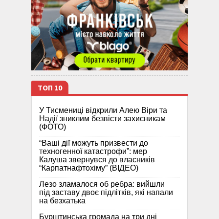
ТОП 10
У Тисмениці відкрили Алею Віри та
Надії зниклим безвісти захисникам
(ФОТО)
“Ваші дії можуть призвести до
техногенної катастрофи”: мер
Калуша звернувся до власників
“Карпатнафтохіму” (ВІДЕО)
Лезо зламалося об ребра: вийшли
під заставу двоє підлітків, які напали
на безхатька
Бурштинська громада на три дні