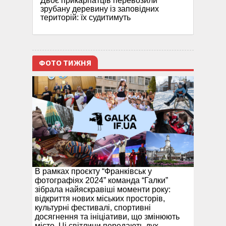
Двоє прикарпатців перевозили
зрубану деревину із заповідних
територій: їх судитимуть
ФОТО ТИЖНЯ
В рамках проєкту “Франківськ у
фотографіях 2024” команда “Галки”
зібрала найяскравіші моменти року:
відкриття нових міських просторів,
культурні фестивалі, спортивні
досягнення та ініціативи, що змінюють
місто. Ці світлини передають дух