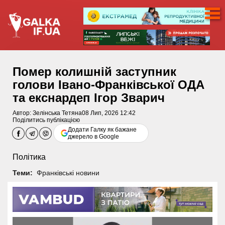
Помер колишній заступник
голови Івано-Франківської ОДА
та екснардеп Ігор Зварич
Автор:
Зелінська Тетяна
08 Лип, 2026 12:42
Поділитись публікацією
Додати Галку як бажане
джерело в Google
Політика
Теми:
Франківські новини