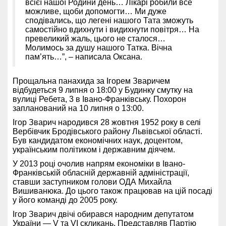
всієї нашої Родини день… Лікарі робили все
можливе, щоби допомогти… Ми дуже
сподівались, що легені нашого Тата зможуть
самостійно вдихнути і видихнути повітря… На
превеликий жаль, цього не сталося…
Молимось за душу нашого Татка. Вічна
пам’ять…”, – написала Оксана.
Прощальна панахида за Ігорем Зваричем
відбудеться 9 липня о 18:00 у Будинку смутку на
вулиці Ребета, 3 в Івано-Франківську. Похорон
запланований на 10 липня о 13:00.
Ігор Зварич народився 28 жовтня 1952 року в селі
Вербівчик Бродівського району Львівської області.
Був кандидатом економічних наук, доцентом,
українським політиком і державним діячем.
У 2013 році очолив напрям економіки в Івано-
Франківській обласній державній адміністрації,
ставши заступником голови ОДА Михайла
Вишиванюка. До цього також працював на цій посаді
у його команді до 2005 року.
Ігор Зварич двічі обирався народним депутатом
України — V та VI скликань. Представляв Партію