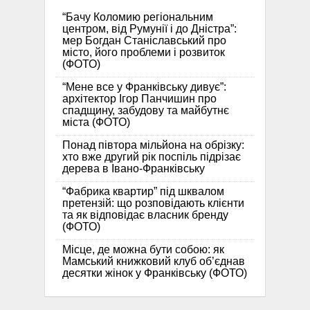
“Бачу Коломию регіональним
центром, від Румунії і до Дністра”:
мер Богдан Станіславський про
місто, його проблеми і розвиток
(ФОТО)
“Мене все у Франківську дивує”:
архітектор Ігор Панчишин про
спадщину, забудову та майбутнє
міста (ФОТО)
Понад півтора мільйона на обрізку:
хто вже другий рік поспіль підрізає
дерева в Івано-Франківську
“Фабрика квартир” під шквалом
претензій: що розповідають клієнти
та як відповідає власник бренду
(ФОТО)
Місце, де можна бути собою: як
Мамський книжковий клуб об’єднав
десятки жінок у Франківську (ФОТО)