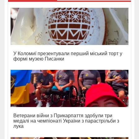
У Коломиї презентували перший міський торт у
формі музею Писанки
Ветерани війни з Прикарпаття здобули три
медалі на чемпіонаті України з парастрільби з
лука