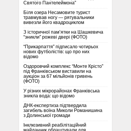
Святого Пантелеймона”
Біля озера Несамовите турист
травмував ногу — рятувальники
вивезли його квадроциклом
З історичної памʼятки на Шашкевича
“зникли” рожеві двері (ФОТО)
“Прикарпаття” підписало чотирьох
нових футболістів: що про них
відомо
Оздоровчий комплекс “Монте Крісто”
під Франківськом виставили на
аукціон за 67 мільйонів гривень
(ФОТО)
У різних мікрорайонах Франківська
зникла вода: що відомо
ДНК-експертиза підтвердила
загибель воїна Миколи Романишина
з Долинської громади
Інклюзивний реабілітаційний
майданчик облаштували для