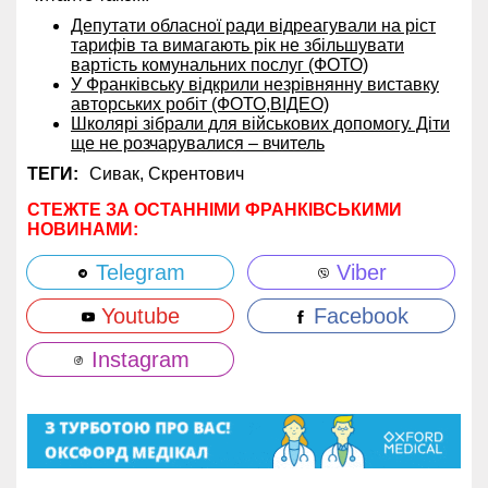
Депутати обласної ради відреагували на ріст
тарифів та вимагають рік не збільшувати
вартість комунальних послуг (ФОТО)
У Франківську відкрили незрівнянну виставку
авторських робіт (ФОТО,ВІДЕО)
Школярі зібрали для військових допомогу. Діти
ще не розчарувалися – вчитель
ТЕГИ:
Сивак,
Скрентович
СТЕЖТЕ ЗА ОСТАННІМИ ФРАНКІВСЬКИМИ
НОВИНАМИ:
Telegram
Viber
Youtube
Facebook
Instagram