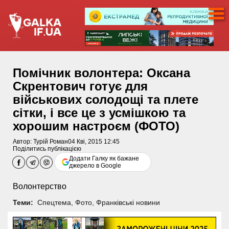
Помічник волонтера: Оксана
Скрентович готує для
військових солодощі та плете
сітки, і все це з усмішкою та
хорошим настроєм (ФОТО)
Автор:
Турій Роман
04 Кві, 2015 12:45
Поділитись публікацією
Додати Галку як бажане
джерело в Google
Волонтерство
Теми:
Спецтема
,
Фото
,
Франківські новини