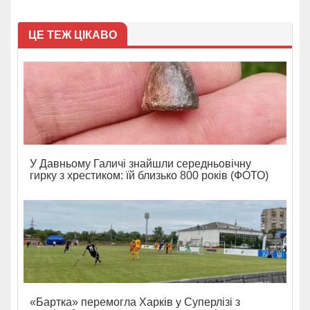
ЦЕ ТЕЖ ЦІКАВО
У Давньому Галичі знайшли середньовічну
гирку з хрестиком: їй близько 800 років (ФОТО)
«Бартка» перемогла Харків у Суперлізі з