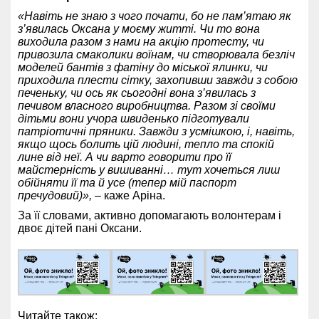
«Навіть не знаю з чого почати, бо не пам’ятаю як
з’явилась Оксана у моєму житті. Чи то вона
виходила разом з нами на акцію протесту, чи
привозила смаколики воїнам, чи створювала безліч
моделей бантів з фатіну до міської ялинки, чи
приходила плести сітку, захопивши завжди з собою
печеньку, чи ось як сьогодні вона з’явилась з
печивом власного виробництва. Разом зі своїми
дітьми вони учора швиденько підготували
патріотичні пряники. Завжди з усмішкою, і, навіть,
якщо щось болить цій людині, тепло та спокій
лине від неї. А чи варто говорити про її
майстерність у вишиванні… тут хочеться лиш
обійняти її та й усе (тепер мій паспорт
пречудовий)»,
– каже Аріна.
За її словами, активно допомагають волонтерам і
двоє дітей пані Оксани.
Читайте також: