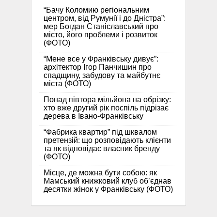
“Бачу Коломию регіональним
центром, від Румунії і до Дністра”:
мер Богдан Станіславський про
місто, його проблеми і розвиток
(ФОТО)
“Мене все у Франківську дивує”:
архітектор Ігор Панчишин про
спадщину, забудову та майбутнє
міста (ФОТО)
Понад півтора мільйона на обрізку:
хто вже другий рік поспіль підрізає
дерева в Івано-Франківську
“Фабрика квартир” під шквалом
претензій: що розповідають клієнти
та як відповідає власник бренду
(ФОТО)
Місце, де можна бути собою: як
Мамський книжковий клуб об’єднав
десятки жінок у Франківську (ФОТО)