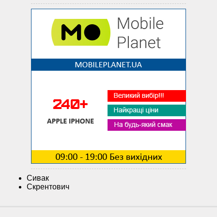
Сивак
Скрентович