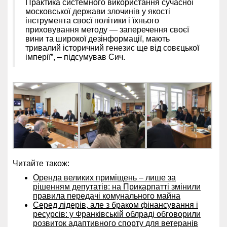
Практика системного використання сучасної
московської держави злочинів у якості
інструмента своєї політики і їхнього
приховування методу — заперечення своєї
вини та широкої дезінформації, мають
тривалий історичний генезис ще від совєцької
імперії”, – підсумував Сич.
Читайте також:
Оренда великих приміщень – лише за
рішенням депутатів: на Прикарпатті змінили
правила передачі комунального майна
Серед лідерів, але з браком фінансування і
ресурсів: у Франківській облраді обговорили
розвиток адаптивного спорту для ветеранів