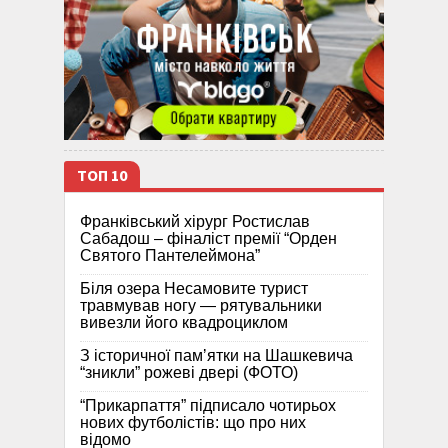
ТОП 10
Франківський хірург Ростислав
Сабадош – фіналіст премії “Орден
Святого Пантелеймона”
Біля озера Несамовите турист
травмував ногу — рятувальники
вивезли його квадроциклом
З історичної памʼятки на Шашкевича
“зникли” рожеві двері (ФОТО)
“Прикарпаття” підписало чотирьох
нових футболістів: що про них
відомо