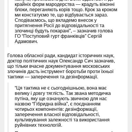
крайніх форм мародерства — крадуть віконні
блоки, переганяють корів тощо. Крок за кроком
ми констатуємо те, що відбувається зараз.
Сподіваємось, що вкладемо внесок у
притягнення Росії до відповідальності та
злочинці будуть покарані”, – зазначив голова
ГО “Поступовий гурт франківців” Сергій
Адамович.
Голова обласної ради, кандидат історичних наук,
доктор політичних наук Олександр Сич зазначив,
що
тільки вчасне документування московських
злочинів дасть інструмент боротьби проти їхньої
тактики — заперечення та дезінформації.
“Ця тактика не є сьогоднішньою, вона має
велику і довгу тяглість. Так звана методичка
путіна, яку ще означують звичною для нас
назвою “Гібридна війна”, є поєднанням
чотирьох компонентів: дезінформації,
заперечення власної відповідальності,
культивування залежності та використання
руйнівних технологій.