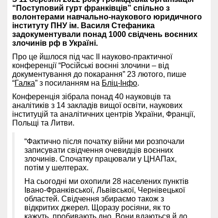
“Поступовий гурт франківців” спільно з
волонтерами навчально-наукового юридичного
інституту ПНУ ім. Василя Стефаника
задокументували понад 1000 свідчень воєнних
злочинів рф в Україні.
Про це йшлося під час II науково-практичної
конференції “Російські воєнні злочини – від
документування до покарання” 23 лютого, пише
“
Галка
” з посиланням на
Бліц-Інфо
.
Конференція зібрала понад 40 науковців та
аналітиків з 14 закладів вищої освіти, наукових
інституцій та аналітичних центрів України, Франції,
Польщі та Литви.
“Фактично після початку війни ми розпочали
записувати свідчення очевидців воєнних
злочинів. Спочатку працювали у ЦНАПах,
потім у шелтерах.
На сьогодні ми охопили 28 населених пунктів
Івано-Франківської, Львівської, Чернівецької
областей. Свідчення збираємо також з
відкритих джерел. Щоразу росіяни, як то
кажуть, пробивають дно. Вони вдаються й до