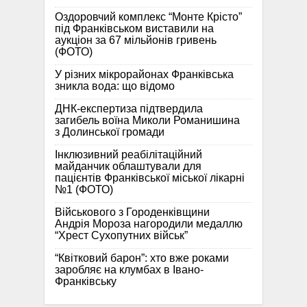
Оздоровчий комплекс “Монте Крісто”
під Франківськом виставили на
аукціон за 67 мільйонів гривень
(ФОТО)
У різних мікрорайонах Франківська
зникла вода: що відомо
ДНК-експертиза підтвердила
загибель воїна Миколи Романишина
з Долинської громади
Інклюзивний реабілітаційний
майданчик облаштували для
пацієнтів Франківської міської лікарні
№1 (ФОТО)
Військового з Городенківщини
Андрія Мороза нагородили медаллю
“Хрест Сухопутних військ”
“Квітковий барон”: хто вже роками
заробляє на клумбах в Івано-
Франківську