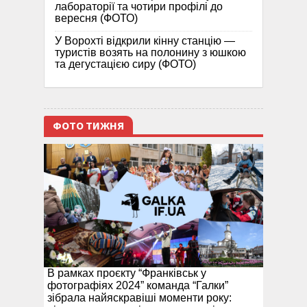
лабораторії та чотири профілі до
вересня (ФОТО)
У Ворохті відкрили кінну станцію —
туристів возять на полонину з юшкою
та дегустацією сиру (ФОТО)
ФОТО ТИЖНЯ
В рамках проєкту “Франківськ у
фотографіях 2024” команда “Галки”
зібрала найяскравіші моменти року: