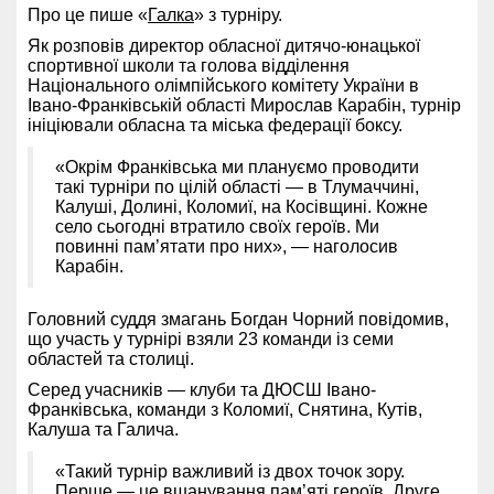
Про це пише «
Галка
» з турніру.
Як розповів директор обласної дитячо-юнацької
спортивної школи та голова відділення
Національного олімпійського комітету України в
Івано-Франківській області Мирослав Карабін, турнір
ініціювали обласна та міська федерації боксу.
«Окрім Франківська ми плануємо проводити
такі турніри по цілій області — в Тлумаччині,
Калуші, Долині, Коломиї, на Косівщині. Кожне
село сьогодні втратило своїх героїв. Ми
повинні пам’ятати про них», — наголосив
Карабін.
Головний суддя змагань Богдан Чорний повідомив,
що участь у турнірі взяли 23 команди із семи
областей та столиці.
Серед учасників — клуби та ДЮСШ Івано-
Франківська, команди з Коломиї, Снятина, Кутів,
Калуша та Галича.
«Такий турнір важливий із двох точок зору.
Перше — це вшанування пам’яті героїв. Друге