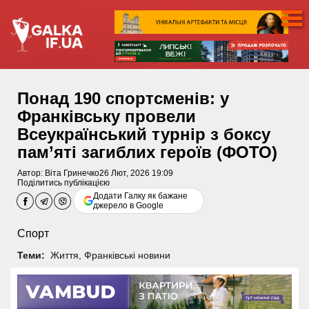
Понад 190 спортсменів: у
Франківську провели
Всеукраїнський турнір з боксу
пам’яті загиблих героїв (ФОТО)
Автор:
Віта Гринечко
26 Лют, 2026 19:09
Поділитись публікацією
Додати Галку як бажане
джерело в Google
Спорт
Теми:
Життя
,
Франківські новини