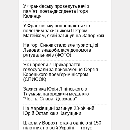
У Франківську проведуть вечір
пам’яті поета-дисидента Ігоря
Калинця
У Франківську попрощаються з
полеглим захисником Петром
Матейком, який загинув на Запоріжжі
На горі Синяк стало зле туристці зі
Львова: знадобилася допомога
рятувальників (ФОТО)
Як нардепи з Прикарпаття
голосували за призначення Сергія
Корецького прем’єр-міністром
(СПИСОК)
Захисника Юрія Ліпінського з
Тлумача нагородили медаллю
“Честь. Слава. Держава”
На Харківщині загинув 23-річний
Юрій Остап’юк з Калущини
Школа у Ворохті стала однією зі 150
пілотних по всій Україні — готує