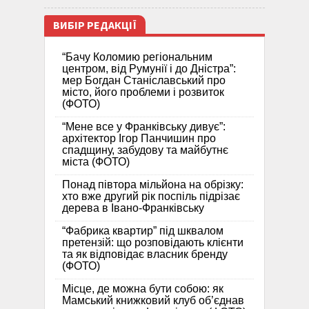
ВИБІР РЕДАКЦІЇ
“Бачу Коломию регіональним
центром, від Румунії і до Дністра”:
мер Богдан Станіславський про
місто, його проблеми і розвиток
(ФОТО)
“Мене все у Франківську дивує”:
архітектор Ігор Панчишин про
спадщину, забудову та майбутнє
міста (ФОТО)
Понад півтора мільйона на обрізку:
хто вже другий рік поспіль підрізає
дерева в Івано-Франківську
“Фабрика квартир” під шквалом
претензій: що розповідають клієнти
та як відповідає власник бренду
(ФОТО)
Місце, де можна бути собою: як
Мамський книжковий клуб об’єднав