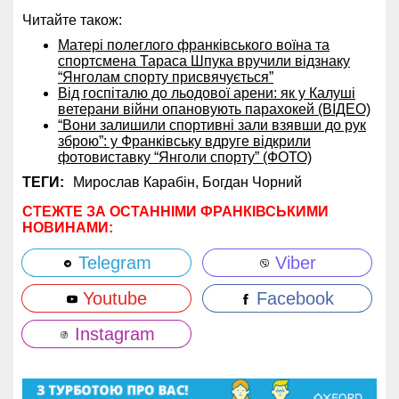
Читайте також:
Матері полеглого франківського воїна та
спортсмена Тараса Шпука вручили відзнаку
“Янголам спорту присвячується”
Від госпіталю до льодової арени: як у Калуші
ветерани війни опановують парахокей (ВІДЕО)
“Вони залишили спортивні зали взявши до рук
зброю”: у Франківську вдруге відкрили
фотовиставку “Янголи спорту” (ФОТО)
ТЕГИ:
Мирослав Карабін,
Богдан Чорний
СТЕЖТЕ ЗА ОСТАННІМИ ФРАНКІВСЬКИМИ
НОВИНАМИ:
Telegram
Viber
Youtube
Facebook
Instagram