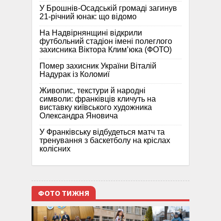
У Брошнів-Осадській громаді загинув
21-річний юнак: що відомо
На Надвірнянщині відкрили
футбольний стадіон імені полеглого
захисника Віктора Клим’юка (ФОТО)
Помер захисник України Віталій
Надурак із Коломиї
Живопис, текстури й народні
символи: франківців кличуть на
виставку київського художника
Олександра Яновича
У Франківську відбудеться матч та
тренування з баскетболу на кріслах
колісних
ФОТО ТИЖНЯ