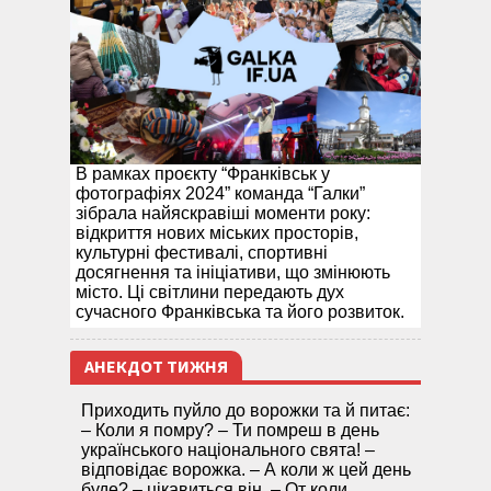
В рамках проєкту “Франківськ у
фотографіях 2024” команда “Галки”
зібрала найяскравіші моменти року:
відкриття нових міських просторів,
культурні фестивалі, спортивні
досягнення та ініціативи, що змінюють
місто. Ці світлини передають дух
сучасного Франківська та його розвиток.
АНЕКДОТ ТИЖНЯ
Приходить пуйло до ворожки та й питає:
– Коли я помру? – Ти помреш в день
українського національного свята! –
відповідає ворожка. – А коли ж цей день
буде? – цікавиться він. – От коли