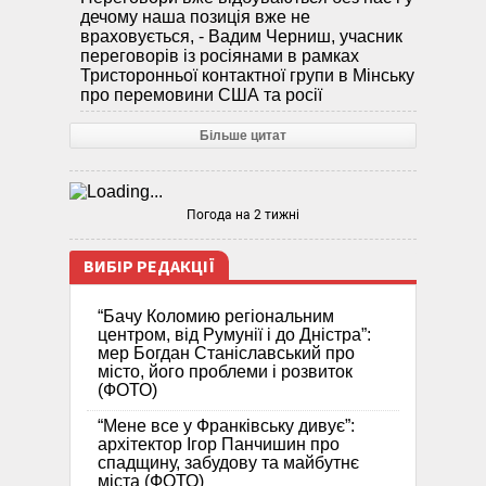
дечому наша позиція вже не
враховується, - Вадим Черниш, учасник
переговорів із росіянами в рамках
Тристоронньої контактної групи в Мінську
про перемовини США та росії
Більше цитат
Погода на 2 тижні
ВИБІР РЕДАКЦІЇ
“Бачу Коломию регіональним
центром, від Румунії і до Дністра”:
мер Богдан Станіславський про
місто, його проблеми і розвиток
(ФОТО)
“Мене все у Франківську дивує”:
архітектор Ігор Панчишин про
спадщину, забудову та майбутнє
міста (ФОТО)