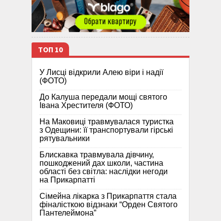
ТОП 10
У Лисці відкрили Алею віри і надії
(ФОТО)
До Калуша передали мощі святого
Івана Хрестителя (ФОТО)
На Маковиці травмувалася туристка
з Одещини: її транспортували гірські
рятувальники
Блискавка травмувала дівчину,
пошкоджений дах школи, частина
області без світла: наслідки негоди
на Прикарпатті
Сімейна лікарка з Прикарпаття стала
фіналісткою відзнаки “Орден Святого
Пантелеймона”