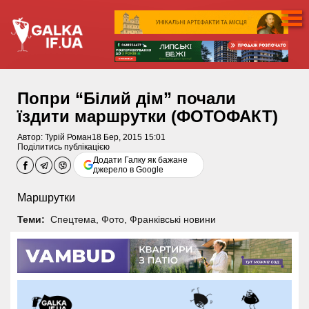
Попри “Білий дім” почали
їздити маршрутки (ФОТОФАКТ)
Автор:
Турій Роман
18 Бер, 2015 15:01
Поділитись публікацією
Додати Галку як бажане
джерело в Google
Маршрутки
Теми:
Спецтема
,
Фото
,
Франківські новини