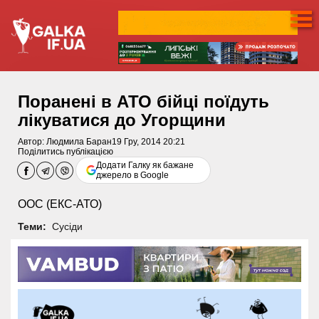
Поранені в АТО бійці поїдуть
лікуватися до Угорщини
Автор:
Людмила Баран
19 Гру, 2014 20:21
Поділитись публікацією
Додати Галку як бажане
джерело в Google
ООС (ЕКС-АТО)
Теми:
Сусіди