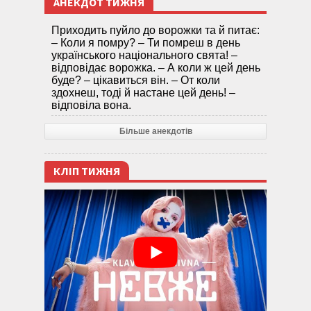
АНЕКДОТ ТИЖНЯ
Приходить пуйло до ворожки та й питає:
– Коли я помру? – Ти помреш в день
українського національного свята! –
відповідає ворожка. – А коли ж цей день
буде? – цікавиться він. – От коли
здохнеш, тоді й настане цей день! –
відповіла вона.
Більше анекдотів
КЛІП ТИЖНЯ