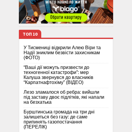
ТОП 10
У Тисмениці відкрили Алею Віри та
Надії зниклим безвісти захисникам
(ФОТО)
“Ваші дії можуть призвести до
техногенної катастрофи”: мер
Калуша звернувся до власників
“Карпатнафтохіму” (ВІДЕО)
Лезо зламалося об ребра: вийшли
під заставу двоє підлітків, які напали
на безхатька
Бурштинська громада на три дні
залишеться без газу: де саме
припинять газопостачання
(ПЕРЕЛІК)