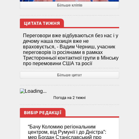
Більше кліпів
ЦИТАТА ТИЖНЯ
Переговори вже відбуваються без нас і у
дечому наша позиція вже не
враховується, - Вадим Черниш, учасник
переговорів із росіянами в рамках
Тристоронньої контактної групи в Мінську
про перемовини США та росії
Більше цитат
Погода на 2 тижні
ВИБІР РЕДАКЦІЇ
“Бачу Коломию регіональним
центром, від Румунії і до Дністра”:
мер Богдан Станіславський про