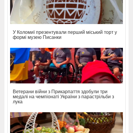
У Коломиї презентували перший міський торт у
формі музею Писанки
Ветерани війни з Прикарпаття здобули три
медалі на чемпіонаті України з парастрільби з
лука