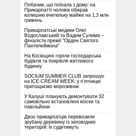
Побачив, що поїхала з дому: на
Прикарпатті чоловік обікрав
колишню вчительку майже на 1,3 млн
гривень
Прикарпатські медики Олег
Водославський та Вадим Сулима –
фіналісти премії “Орден Святого
Пантелеймона”
На Косівщині горіли господарська
будівля та покрівля житлового
будинку
SOCIUM SUMMER CLUB запрошує
на ICE-CREAM WEEK: у п'ятницю
пригощаємо морозивом
У Калуші планують демонтувати 32
самовільно встановлені кіоски та
павільйони
Двоє прикарпатців перевозили
зрубану деревину із заповідних
територій: їх судитимуть