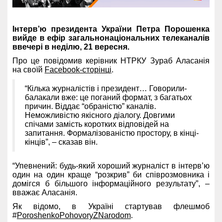
Інтерв’ю президента України Петра Порошенка
вийде в ефір загальнонаціональних телеканалів
ввечері в неділю, 21 вересня.
Про це повідомив керівник НТРКУ Зураб Аласанія
на своїй
Facebook-сторінці
.
“Кілька журналістів і президент… Говорили-
балакали вже: це поганий формат, з багатьох
причин. Віддає “обраністю” каналів.
Неможливістю якісного діалогу. Довгими
спічами замість коротких відповідей на
запитання. Формалізованістю простору, в кінці-
кінців”, – сказав він.
“Упевнений: будь-який хороший журналіст в інтерв’ю
один на один краще “розкрив” би співрозмовника і
домігся б більшого інформаційного результату”, –
вважає Аласанія.
Як відомо, в Україні стартував флешмоб
#
PoroshenkoPohovoryZNarodom
.