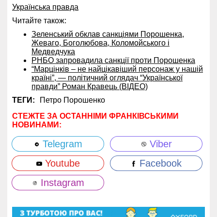
Українська правда
Читайте також:
Зеленський обклав санкціями Порошенка,
Жеваго, Боголюбова, Коломойського і
Медведчука
РНБО запровадила санкції проти Порошенка
“Марцінків – не найцікавіший персонаж у нашій
країні”, — політичний оглядач “Української
правди” Роман Кравець (ВІДЕО)
ТЕГИ:
Петро Порошенко
СТЕЖТЕ ЗА ОСТАННІМИ ФРАНКІВСЬКИМИ
НОВИНАМИ:
Telegram
Viber
Youtube
Facebook
Instagram