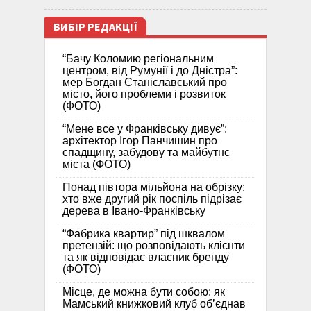
ВИБІР РЕДАКЦІЇ
“Бачу Коломию регіональним
центром, від Румунії і до Дністра”:
мер Богдан Станіславський про
місто, його проблеми і розвиток
(ФОТО)
“Мене все у Франківську дивує”:
архітектор Ігор Панчишин про
спадщину, забудову та майбутнє
міста (ФОТО)
Понад півтора мільйона на обрізку:
хто вже другий рік поспіль підрізає
дерева в Івано-Франківську
“Фабрика квартир” під шквалом
претензій: що розповідають клієнти
та як відповідає власник бренду
(ФОТО)
Місце, де можна бути собою: як
Мамський книжковий клуб об’єднав