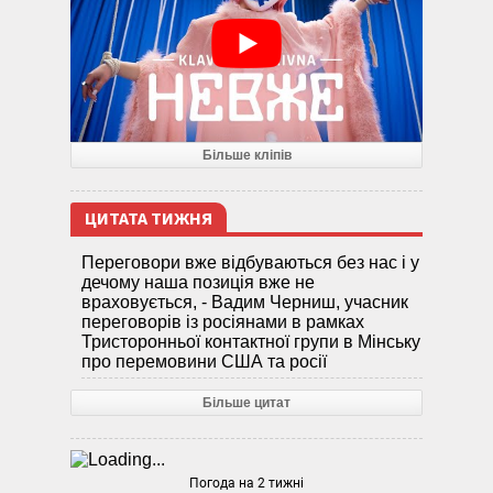
Більше кліпів
ЦИТАТА ТИЖНЯ
Переговори вже відбуваються без нас і у
дечому наша позиція вже не
враховується, - Вадим Черниш, учасник
переговорів із росіянами в рамках
Тристоронньої контактної групи в Мінську
про перемовини США та росії
Більше цитат
Погода на 2 тижні