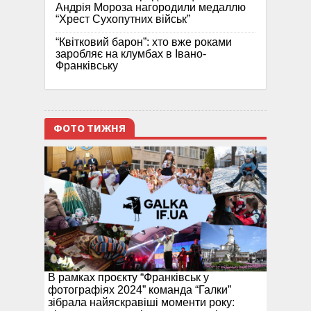
Андрія Мороза нагородили медаллю
“Хрест Сухопутних військ”
“Квітковий барон”: хто вже роками
заробляє на клумбах в Івано-
Франківську
ФОТО ТИЖНЯ
В рамках проєкту “Франківськ у
фотографіях 2024” команда “Галки”
зібрала найяскравіші моменти року: