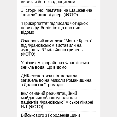
вивезли його квадроциклом
З історичної памʼятки на Шашкевича
“зникли” рожеві двері (ФОТО)
“Прикарпаття” підписало чотирьох
нових футболістів: що про них
відомо
Оздоровчий комплекс “Монте Крісто”
під Франківськом виставили на
аукціон за 67 мільйонів гривень
(ФОТО)
У різних мікрорайонах Франківська
зникла вода: що відомо
ДНК-експертиза підтвердила
загибель воїна Миколи Романишина
з Долинської громади
Інклюзивний реабілітаційний
майданчик облаштували для
пацієнтів Франківської міської лікарні
№1 (ФОТО)
Військового з Городенківщини