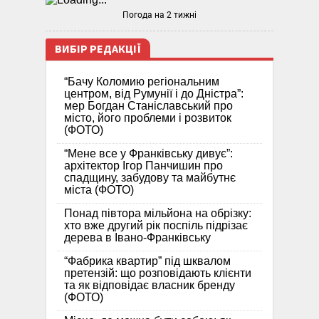
Погода на 2 тижні
ВИБІР РЕДАКЦІЇ
“Бачу Коломию регіональним
центром, від Румунії і до Дністра”:
мер Богдан Станіславський про
місто, його проблеми і розвиток
(ФОТО)
“Мене все у Франківську дивує”:
архітектор Ігор Панчишин про
спадщину, забудову та майбутнє
міста (ФОТО)
Понад півтора мільйона на обрізку:
хто вже другий рік поспіль підрізає
дерева в Івано-Франківську
“Фабрика квартир” під шквалом
претензій: що розповідають клієнти
та як відповідає власник бренду
(ФОТО)