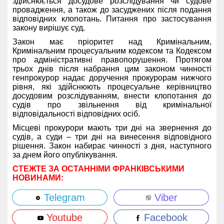
здійснюється досудове розслідування чи судове
провадження, а також до засуджених після подання
відповідних клопотань. Питання про застосування
закону вирішує суд.
Закон має пріоритет над Кримінальним,
Кримінальним процесуальним кодексом та Кодексом
про адміністративні правопорушення. Протягом
трьох днів після набрання цим законом чинності
генпрокурор надає доручення прокурорам нижчого
рівня, які здійснюють процесуальне керівництво
досудовим розслідуванням, внести клопотання до
судів про звільнення від кримінальної
відповідальності відповідних осіб.
Місцеві прокурори мають три дні на звернення до
судів, а суди – три дні на винесення відповідного
рішення. Закон набирає чинності з дня, наступного
за днем його опублікування.
СТЕЖТЕ ЗА ОСТАННІМИ ФРАНКІВСЬКИМИ
НОВИНАМИ:
Telegram
Viber
Youtube
Facebook