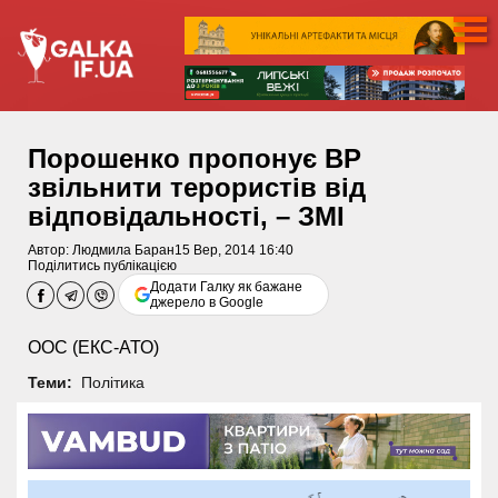
Порошенко пропонує ВР
звільнити терористів від
відповідальності, – ЗМІ
Автор:
Людмила Баран
15 Вер, 2014 16:40
Поділитись публікацією
Додати Галку як бажане
джерело в Google
ООС (ЕКС-АТО)
Теми:
Політика