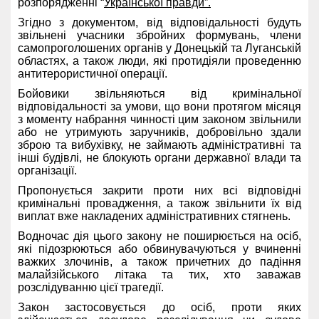
розпорядженні “
Української правди”.
Згідно з документом, від відповідальності будуть
звільнені учасники збройних формувань, члени
самопроголошених органів у Донецькій та Луганській
областях, а також люди, які протидіяли проведенню
антитерористичної операції.
Бойовики звільняються від кримінальної
відповідальності за умови, що вони протягом місяця
з моменту набрання чинності цим законом звільнили
або не утримують заручників, добровільно здали
зброю та вибухівку, не займають адміністративні та
інші будівлі, не блокують органи державної влади та
організації.
Пропонується закрити проти них всі відповідні
кримінальні провадження, а також звільнити їх від
виплат вже накладених адміністративних стягнень.
Водночас дія цього закону не поширюється на осіб,
які підозрюються або обвинувачуються у вчиненні
важких злочинів, а також причетних до падіння
малайзійського літака та тих, хто заважав
розслідуванню цієї трагедії.
Закон застосовується до осіб, проти яких