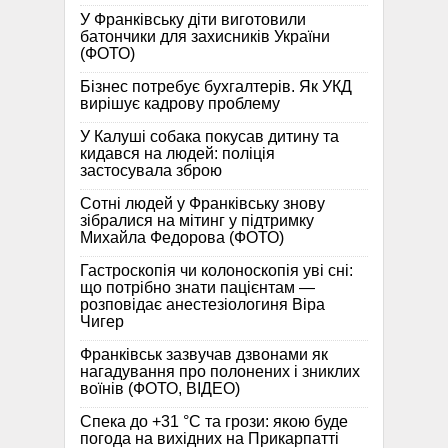
У Франківську діти виготовили
батончики для захисників України
(ФОТО)
Бізнес потребує бухгалтерів. Як УКД
вирішує кадрову проблему
У Калуші собака покусав дитину та
кидався на людей: поліція
застосувала зброю
Сотні людей у Франківську знову
зібралися на мітинг у підтримку
Михайла Федорова (ФОТО)
Гастроскопія чи колоноскопія уві сні:
що потрібно знати пацієнтам —
розповідає анестезіологиня Віра
Чигер
Франківськ зазвучав дзвонами як
нагадування про полонених і зниклих
воїнів (ФОТО, ВІДЕО)
Спека до +31 °C та грози: якою буде
погода на вихідних на Прикарпатті