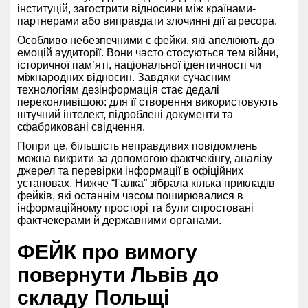
інституцій, загострити відносини між країнами-
партнерами або виправдати злочинні дії агресора.
Особливо небезпечними є фейки, які апелюють до
емоцій аудиторії. Вони часто стосуються тем війни,
історичної пам’яті, національної ідентичності чи
міжнародних відносин. Завдяки сучасним
технологіям дезінформація стає дедалі
переконливішою: для її створення використовують
штучний інтелект, підроблені документи та
сфабриковані свідчення.
Попри це, більшість неправдивих повідомлень
можна викрити за допомогою фактчекінгу, аналізу
джерел та перевірки інформації в офіційних
установах. Нижче “
Галка
” зібрала кілька прикладів
фейків, які останнім часом поширювалися в
інформаційному просторі та були спростовані
фактчекерами й державними органами.
ФЕЙК про вимогу
повернути Львів до
складу Польщі