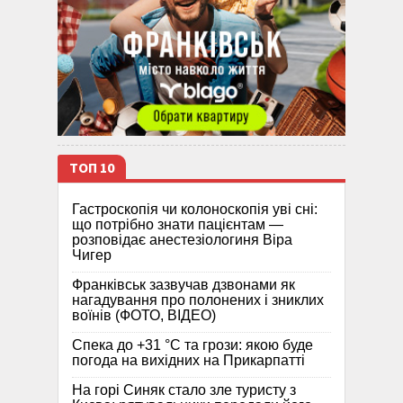
ТОП 10
Гастроскопія чи колоноскопія уві сні:
що потрібно знати пацієнтам —
розповідає анестезіологиня Віра
Чигер
Франківськ зазвучав дзвонами як
нагадування про полонених і зниклих
воїнів (ФОТО, ВІДЕО)
Спека до +31 °C та грози: якою буде
погода на вихідних на Прикарпатті
На горі Синяк стало зле туристу з