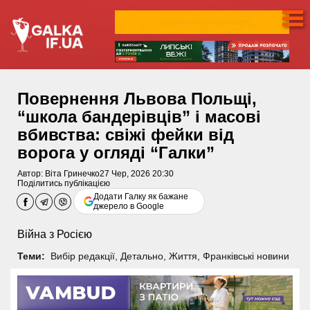
Повернення Львова Польщі,
“школа бандерівців” і масові
вбивства: свіжі фейки від
ворога у огляді “Галки”
Автор:
Віта Гринечко
27 Чер, 2026 20:30
Поділитись публікацією
Додати Галку як бажане
джерело в Google
Війна з Росією
Теми:
Вибір редакції
,
Детально
,
Життя
,
Франківські новини