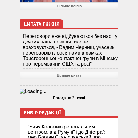
Більше кліпів
ЦИТАТА ТИЖНЯ
Переговори вже відбуваються без нас і у
дечому наша позиція вже не
враховується, - Вадим Черниш, учасник
переговорів із росіянами в рамках
Тристоронньої контактної групи в Мінську
про перемовини США та росії
Більше цитат
Погода на 2 тижні
ВИБІР РЕДАКЦІЇ
“Бачу Коломию регіональним
центром, від Румунії і до Дністра”:
мер Богдан Станіславський про