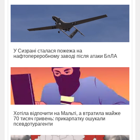
У Сизрані сталася пожежа на
нафтопереробному заводі після атаки БпЛА
Хотіла відпочити на Мальті, а втратила майже
70 тисяч гривень: прикарпатку ошукали
псевдотурагенти