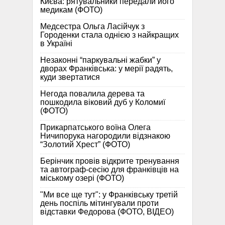
Києва: рятувальники передали його
медикам (ФОТО)
Медсестра Ольга Ласійчук з
Городенки стала однією з найкращих
в Україні
Незаконні “паркувальні жабки” у
дворах Франківська: у мерії радять,
куди звертатися
Негода повалила дерева та
пошкодила віковий дуб у Коломиї
(ФОТО)
Прикарпатського воїна Олега
Ничипорука нагородили відзнакою
“Золотий Хрест” (ФОТО)
Берінчик провів відкрите тренування
та автограф-сесію для франківців на
міському озері (ФОТО)
"Ми все ще тут": у Франківську третій
день поспіль мітингували проти
відставки Федорова (ФОТО, ВІДЕО)