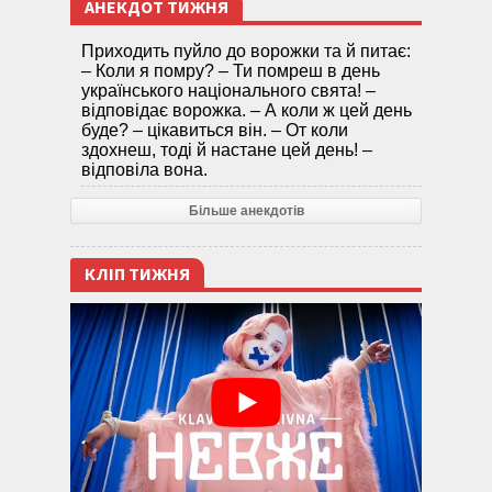
АНЕКДОТ ТИЖНЯ
Приходить пуйло до ворожки та й питає:
– Коли я помру? – Ти помреш в день
українського національного свята! –
відповідає ворожка. – А коли ж цей день
буде? – цікавиться він. – От коли
здохнеш, тоді й настане цей день! –
відповіла вона.
Більше анекдотів
КЛІП ТИЖНЯ