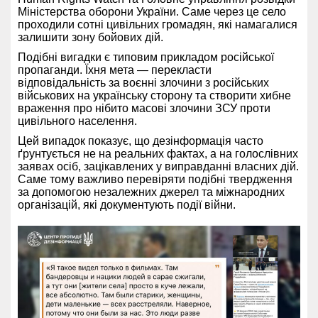
Міністерства оборони України. Саме через це село
проходили сотні цивільних громадян, які намагалися
залишити зону бойових дій.
Подібні вигадки є типовим прикладом російської
пропаганди. Їхня мета — перекласти
відповідальність за воєнні злочини з російських
військових на українську сторону та створити хибне
враження про нібито масові злочини ЗСУ проти
цивільного населення.
Цей випадок показує, що дезінформація часто
ґрунтується не на реальних фактах, а на голослівних
заявах осіб, зацікавлених у виправданні власних дій.
Саме тому важливо перевіряти подібні твердження
за допомогою незалежних джерел та міжнародних
організацій, які документують події війни.