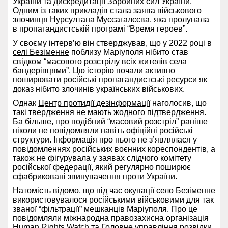
України та дискредитації Збройних сил України.
Одним із таких прикладів стала заява військового
злочинця Нурсултана Муссагалєєва, яка пролунала
в пропагандистській програмі “Время героев”.
У своєму інтерв’ю він стверджував, що у 2022 році в
селі Безіменне
поблизу Маріуполя нібито став
свідком “масового розстрілу всіх жителів села
бандерівцями”. Цю історію почали активно
поширювати російські пропагандистські ресурси як
доказ нібито злочинів українських військових.
Однак
Центр протидії дезінформації
наголосив, що
такі твердження не мають жодного підтвердження.
Ба більше, про подібний “масовий розстріл” раніше
ніколи не повідомляли навіть офіційні російські
структури. Інформація про нього не з’являлася у
повідомленнях російських воєнних кореспондентів, а
також не фігурувала у заявах слідчого комітету
російської федерації, який регулярно поширює
сфабриковані звинувачення проти України.
Натомість відомо, що під час окупації село Безіменне
використовувалося російськими військовими для так
званої “фільтрації” мешканців Маріуполя. Про це
повідомляли міжнародна правозахисна організація
Human Rights Watch та Головне управління розвідки