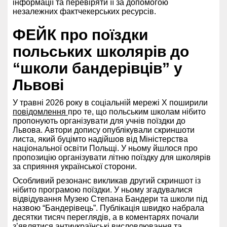
інформації та перевіряти її за допомогою
незалежних фактчекерських ресурсів.
ФЕЙК про поїздки
польських школярів до
“школи бандерівців” у
Львові
У травні 2026 року в соціальній мережі X поширили
повідомлення
про те, що польським школам нібито
пропонують організувати для учнів поїздки до
Львова. Автори допису опублікували скриншоти
листа, який буцімто надійшов від Міністерства
національної освіти Польщі. У ньому йшлося про
пропозицію організувати літню поїздку для школярів
за сприяння української сторони.
Особливий резонанс викликав другий скриншот із
нібито програмою поїздки. У ньому згадувалися
відвідування Музею Степана Бандери та школи під
назвою “Бандерівець”. Публікація швидко набрала
десятки тисяч переглядів, а в коментарях почали
з’являтися антиукраїнські висловлювання та