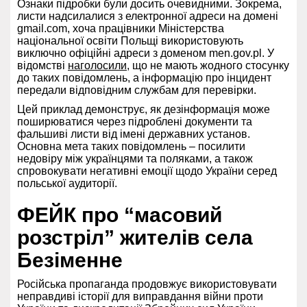
Ознаки підробки були досить очевидними. Зокрема,
листи надсилалися з електронної адреси на домені
gmail.com, хоча працівники Міністерства
національної освіти Польщі використовують
виключно офіційні адреси з доменом men.gov.pl. У
відомстві
наголосили
, що не мають жодного стосунку
до таких повідомлень, а інформацію про інцидент
передали відповідним службам для перевірки.
Цей приклад демонструє, як дезінформація може
поширюватися через підроблені документи та
фальшиві листи від імені державних установ.
Основна мета таких повідомлень – посилити
недовіру між українцями та поляками, а також
спровокувати негативні емоції щодо України серед
польської аудиторії.
ФЕЙК про “масовий
розстріл” жителів села
Безіменне
Російська пропаганда продовжує використовувати
неправдиві історії для виправдання війни проти