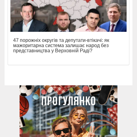
47 порожніх округів та депутати-втікачі: як
мажоритарна система залишає народ без
представництва у Верховній Раді?