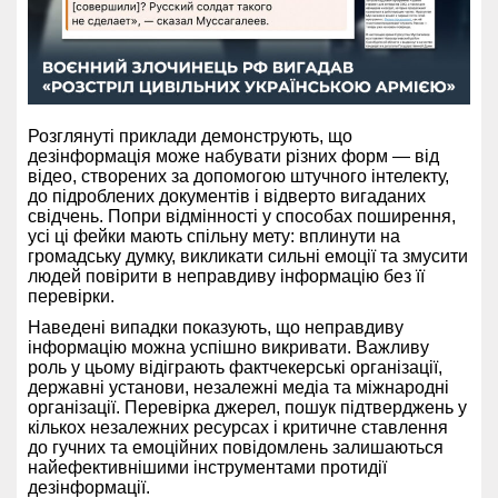
Розглянуті приклади демонструють, що
дезінформація може набувати різних форм — від
відео, створених за допомогою штучного інтелекту,
до підроблених документів і відверто вигаданих
свідчень. Попри відмінності у способах поширення,
усі ці фейки мають спільну мету: вплинути на
громадську думку, викликати сильні емоції та змусити
людей повірити в неправдиву інформацію без її
перевірки.
Наведені випадки показують, що неправдиву
інформацію можна успішно викривати. Важливу
роль у цьому відіграють фактчекерські організації,
державні установи, незалежні медіа та міжнародні
організації. Перевірка джерел, пошук підтверджень у
кількох незалежних ресурсах і критичне ставлення
до гучних та емоційних повідомлень залишаються
найефективнішими інструментами протидії
дезінформації.