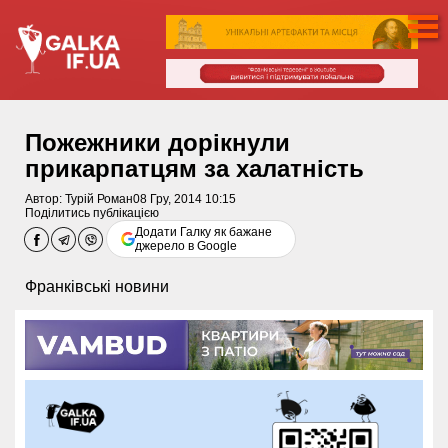
Пожежники дорікнули
прикарпатцям за халатність
Автор:
Турій Роман
08 Гру, 2014 10:15
Поділитись публікацією
Додати Галку як бажане
джерело в Google
Франківські новини