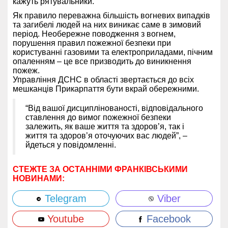
кажуть рятувальники.
Як правило переважна більшість вогневих випадків
та загибелі людей на них виникає саме в зимовий
період. Необережне поводження з вогнем,
порушення правил пожежної безпеки при
користуванні газовими та електроприладами, пічним
опаленням – це все призводить до виникнення
пожеж.
Управління ДСНС в області звертається до всіх
мешканців Прикарпаття бути вкрай обережними.
“Від вашої дисциплінованості, відповідального
ставлення до вимог пожежної безпеки
залежить, як ваше життя та здоров’я, так і
життя та здоров’я оточуючих вас людей”, –
йдеться у повідомленні.
СТЕЖТЕ ЗА ОСТАННІМИ ФРАНКІВСЬКИМИ
НОВИНАМИ:
Telegram
Viber
Youtube
Facebook