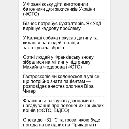
У Франківську діти виготовили
батончики для захисників України
(ФОТО)
Бізнес потребує бухгалтерів. Як УКД
вирішує кадрову проблему
У Калуші собака покусав дитину та
кидався на людей: поліція
застосувала зброю
Сотні людей у Франківську знову
зібралися на мітинг у підтримку
Михайла Федорова (ФОТО)
Гастроскопія чи колоноскопія уві сні:
що потрібно знати пацієнтам —
розповідає анестезіологиня Віра
Чигер
Франківськ зазвучав дзвонами як
нагадування про полонених і зниклих
воїнів (ФОТО, ВІДЕО)
Спека до +31 °C та грози: якою буде
погода на вихідних на Прикарпатті