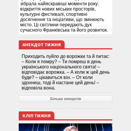
зібрала найяскравіші моменти року:
відкриття нових міських просторів,
культурні фестивалі, спортивні
досягнення та ініціативи, що змінюють
місто. Ці світлини передають дух
сучасного Франківська та його розвиток.
АНЕКДОТ ТИЖНЯ
Приходить пуйло до ворожки та й питає:
– Коли я помру? – Ти помреш в день
українського національного свята! –
відповідає ворожка. – А коли ж цей день
буде? – цікавиться він. – От коли
здохнеш, тоді й настане цей день! –
відповіла вона.
Більше анекдотів
КЛІП ТИЖНЯ