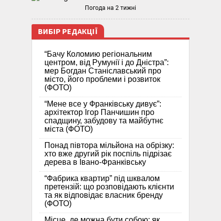
Погода на 2 тижні
ВИБІР РЕДАКЦІЇ
“Бачу Коломию регіональним
центром, від Румунії і до Дністра”:
мер Богдан Станіславський про
місто, його проблеми і розвиток
(ФОТО)
“Мене все у Франківську дивує”:
архітектор Ігор Панчишин про
спадщину, забудову та майбутнє
міста (ФОТО)
Понад півтора мільйона на обрізку:
хто вже другий рік поспіль підрізає
дерева в Івано-Франківську
“Фабрика квартир” під шквалом
претензій: що розповідають клієнти
та як відповідає власник бренду
(ФОТО)
Місце, де можна бути собою: як