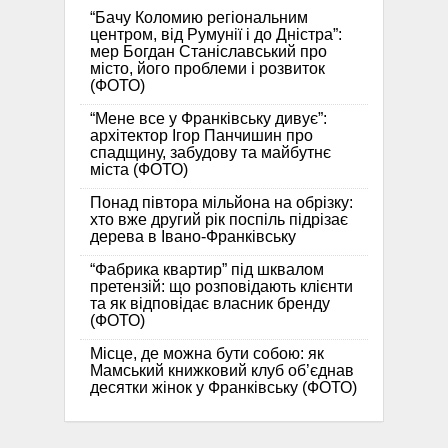
“Бачу Коломию регіональним
центром, від Румунії і до Дністра”:
мер Богдан Станіславський про
місто, його проблеми і розвиток
(ФОТО)
“Мене все у Франківську дивує”:
архітектор Ігор Панчишин про
спадщину, забудову та майбутнє
міста (ФОТО)
Понад півтора мільйона на обрізку:
хто вже другий рік поспіль підрізає
дерева в Івано-Франківську
“Фабрика квартир” під шквалом
претензій: що розповідають клієнти
та як відповідає власник бренду
(ФОТО)
Місце, де можна бути собою: як
Мамський книжковий клуб об’єднав
десятки жінок у Франківську (ФОТО)