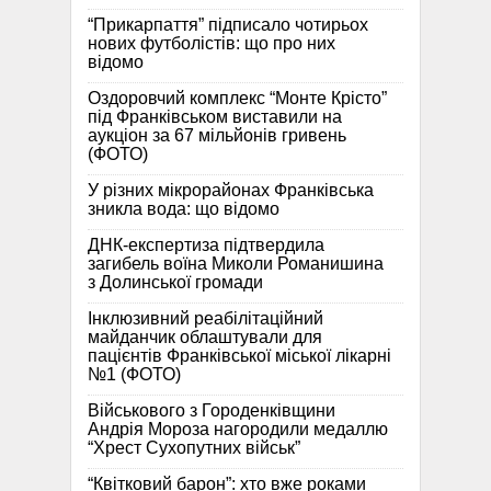
“Прикарпаття” підписало чотирьох
нових футболістів: що про них
відомо
Оздоровчий комплекс “Монте Крісто”
під Франківськом виставили на
аукціон за 67 мільйонів гривень
(ФОТО)
У різних мікрорайонах Франківська
зникла вода: що відомо
ДНК-експертиза підтвердила
загибель воїна Миколи Романишина
з Долинської громади
Інклюзивний реабілітаційний
майданчик облаштували для
пацієнтів Франківської міської лікарні
№1 (ФОТО)
Військового з Городенківщини
Андрія Мороза нагородили медаллю
“Хрест Сухопутних військ”
“Квітковий барон”: хто вже роками