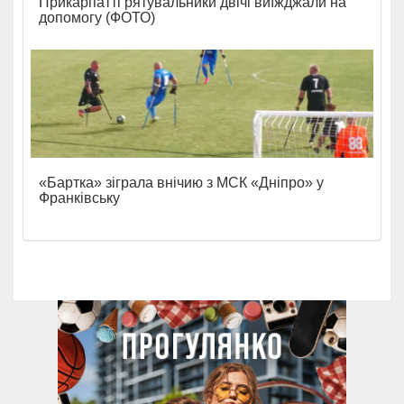
Прикарпатті рятувальники двічі виїжджали на
допомогу (ФОТО)
«Бартка» зіграла внічию з МСК «Дніпро» у
Франківську