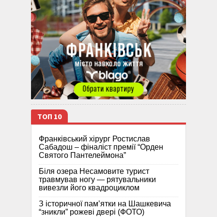
ТОП 10
Франківський хірург Ростислав
Сабадош – фіналіст премії “Орден
Святого Пантелеймона”
Біля озера Несамовите турист
травмував ногу — рятувальники
вивезли його квадроциклом
З історичної памʼятки на Шашкевича
“зникли” рожеві двері (ФОТО)