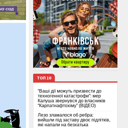
ТОП 10
“Ваші дії можуть призвести до
техногенної катастрофи”: мер
Калуша звернувся до власників
“Карпатнафтохіму” (ВІДЕО)
Лезо зламалося об ребра:
вийшли під заставу двоє підлітків,
які напали на безхатька