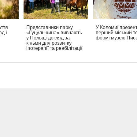
аття
Представники парку
У Коломиї презен
ад і
«Гуцульщина» вивчають
перший міський то
у Польщі догляд за
формі музею Пис
кіньми для розвитку
іпотерапії та реабілітації