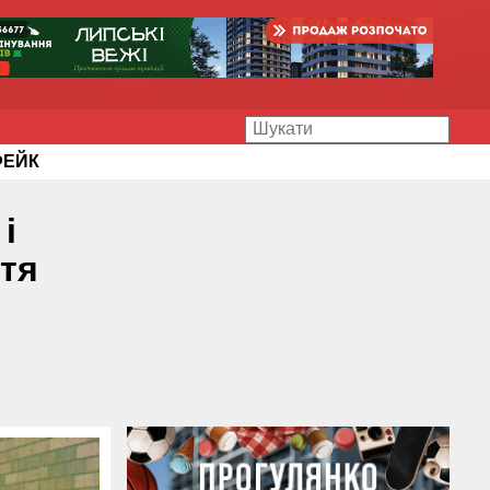
ФЕЙК
і
тя