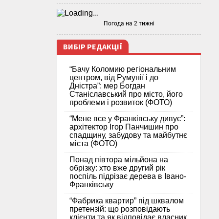
Погода на 2 тижні
ВИБІР РЕДАКЦІЇ
“Бачу Коломию регіональним
центром, від Румунії і до
Дністра”: мер Богдан
Станіславський про місто, його
проблеми і розвиток (ФОТО)
“Мене все у Франківську дивує”:
архітектор Ігор Панчишин про
спадщину, забудову та майбутнє
міста (ФОТО)
Понад півтора мільйона на
обрізку: хто вже другий рік
поспіль підрізає дерева в Івано-
Франківську
“Фабрика квартир” під шквалом
претензій: що розповідають
клієнти та як відповідає власник