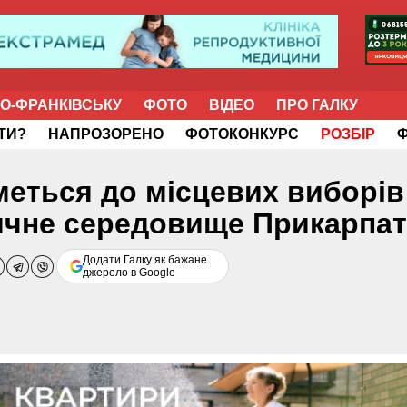
НО-ФРАНКІВСЬКУ
ФОТО
ВІДЕО
ПРО ГАЛКУ
ІТИ?
НАПРОЗОРЕНО
ФОТОКОНКУРС
РОЗБІР
еться до місцевих виборів 
ичне середовище Прикарпат
Додати Галку як бажане
джерело в Google