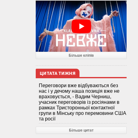
Більше кліпів
ЦИТАТА ТИЖНЯ
Переговори вже відбуваються без
нас і у дечому наша позиція вже не
враховується, - Вадим Черниш,
учасник переговорів із росіянами в
рамках Тристоронньої контактної
групи в Мінську про перемовини США
та росії
Більше цитат