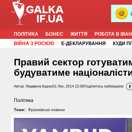
ПОЛІТИКА
БІЗНЕС
ЖИТТЯ
РОБОТА В ІВА
ВІЙНА З РОСІЄЮ
Е-ДЕКЛАРУВАННЯ
КУДИ П
Правий сектор готуватим
будуватиме націоналіст
Автор:
Людмила Баран
01 Лис, 2014 22:06
Поділитись публікацією
Політика
Теми:
Франківські новини