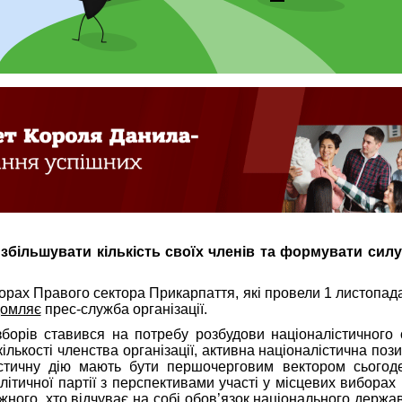
 збільшувати кількість своїх членів та формувати силу
орах Правого сектора Прикарпаття, які провели 1 листопад
домляє
прес-служба організації.
зборів ставився на потребу розбудови націоналістичного
кількості членства організації, активна націоналістична поз
істичну дію мають бути першочерговим вектором сьогод
ітичної партії з перспективами участі у місцевих виборах
жного, хто відчуває на собі обов’язок національного держа