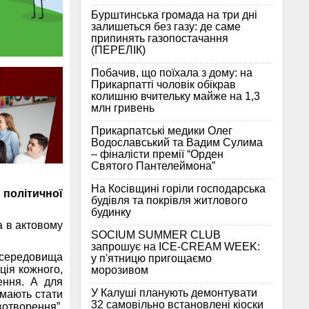
Бурштинська громада на три дні
залишеться без газу: де саме
припинять газопостачання
(ПЕРЕЛІК)
Побачив, що поїхала з дому: на
Прикарпатті чоловік обікрав
колишню вчительку майже на 1,3
млн гривень
Прикарпатські медики Олег
Водославський та Вадим Сулима
– фіналісти премії “Орден
Святого Пантелеймона”
На Косівщині горіли господарська
 політичної
будівля та покрівля житлового
будинку
а в актовому
SOCIUM SUMMER CLUB
запрошує на ICE-CREAM WEEK:
 середовища
у п'ятницю пригощаємо
иція кожного,
морозивом
ення. А для
У Калуші планують демонтувати
 мають стати
32 самовільно встановлені кіоски
вотворення”,