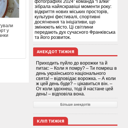
фотографіях 2024” команда “Галки”
зібрала найяскравіші моменти року:
відкриття нових міських просторів,
культурні фестивалі, спортивні
досягнення та ініціативи, що
тували
змінюють місто. Ці світлини
рт у
передають дух сучасного Франківська
анки
та його розвиток.
АНЕКДОТ ТИЖНЯ
Приходить пуйло до ворожки та й
питає: – Коли я помру? – Ти помреш в
день українського національного
свята! – відповідає ворожка. – А коли
ж цей день буде? – цікавиться він. –
От коли здохнеш, тоді й настане цей
день! – відповіла вона.
Більше анекдотів
КЛІП ТИЖНЯ