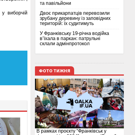
та павільйони
 у виборчій
Двоє прикарпатців перевозили
зрубану деревину із заповідних
територій: їх судитимуть
У Франківську 19-річна водійка
в’їхала в паркан: патрульні
склали адмінпротокол
ФОТО ТИЖНЯ
В рамках проєкту “Франківськ у