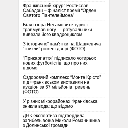
Франківський хірург Ростислав
Сабадош – фіналіст премії “Орден
Святого Пантелеймона”
Біля озера Несамовите турист
травмував ногу — рятувальники
вивезли його квадроциклом
З історичної памʼятки на Шашкевича
“зникли” рожеві двері (ФОТО)
“Прикарпаття” підписало чотирьох
нових футболістів: що про них
відомо
Оздоровчий комплекс “Монте Крісто”
під Франківськом виставили на
аукціон за 67 мільйонів гривень
(ФОТО)
У різних мікрорайонах Франківська
зникла вода: що відомо
ДНК-експертиза підтвердила
загибель воїна Миколи Романишина
з Долинської громади