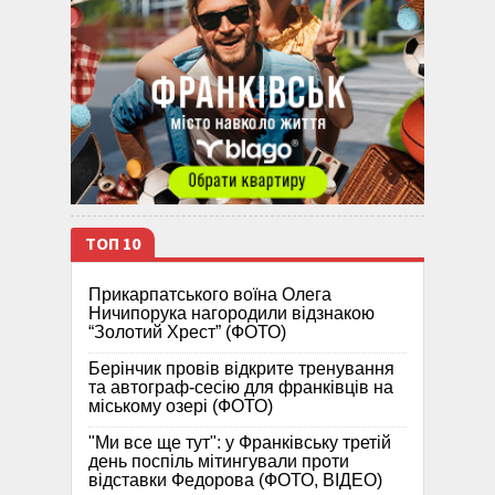
ТОП 10
Прикарпатського воїна Олега
Ничипорука нагородили відзнакою
“Золотий Хрест” (ФОТО)
Берінчик провів відкрите тренування
та автограф-сесію для франківців на
міському озері (ФОТО)
"Ми все ще тут": у Франківську третій
день поспіль мітингували проти
відставки Федорова (ФОТО, ВІДЕО)