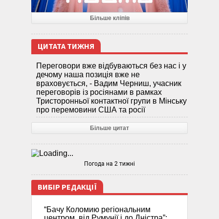
Більше кліпів
ЦИТАТА ТИЖНЯ
Переговори вже відбуваються без нас і у
дечому наша позиція вже не
враховується, - Вадим Черниш, учасник
переговорів із росіянами в рамках
Тристоронньої контактної групи в Мінську
про перемовини США та росії
Більше цитат
Погода на 2 тижні
ВИБІР РЕДАКЦІЇ
“Бачу Коломию регіональним
центром, від Румунії і до Дністра”: