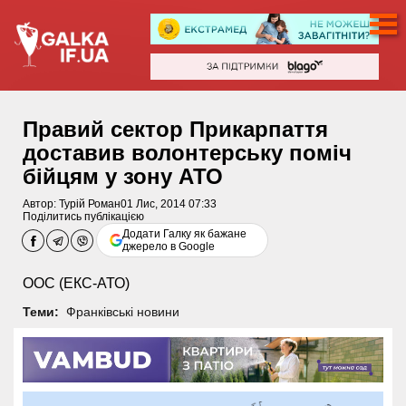
Правий сектор Прикарпаття
доставив волонтерську поміч
бійцям у зону АТО
Автор:
Турій Роман
01 Лис, 2014 07:33
Поділитись публікацією
Додати Галку як бажане
джерело в Google
ООС (ЕКС-АТО)
Теми:
Франківські новини