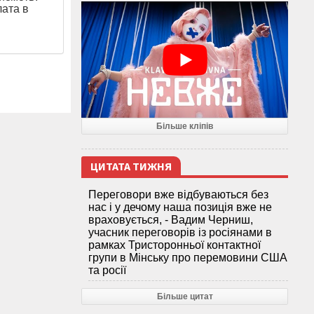
лата в
Більше кліпів
ЦИТАТА ТИЖНЯ
Переговори вже відбуваються без
нас і у дечому наша позиція вже не
враховується, - Вадим Черниш,
учасник переговорів із росіянами в
рамках Тристоронньої контактної
групи в Мінську про перемовини США
та росії
Більше цитат