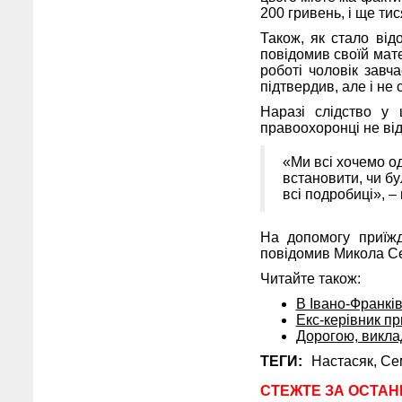
200 гривень, і ще ти
Також, як стало від
повідомив своїй мате
роботі чоловік зав
підтвердив, але і не 
Наразі слідство у
правоохоронці не від
«Ми всі хочемо од
встановити, чи бу
всі подробиці», –
На допомогу приїжд
повідомив Микола С
Читайте також:
В Івано-Франкі
Екс-керівник пр
Дорогою, викла
ТЕГИ:
Настасяк,
Се
СТЕЖТЕ ЗА ОСТАН