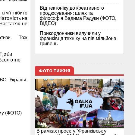
Від тектоніку до креативного
сім’ї нібито
продюсування: шлях та
філософія Вадима Радуки (ФОТО,
Натомість на
ВІДЕО)
Настасяк не
Прикордонники вилучили у
ертизи. Тож
франківця техніку на пів мільйона
гривень
ї, аби
абсолютно
ФОТО ТИЖНЯ
ВС України,
му (ФОТО)
В рамках проєкту “Франківськ у