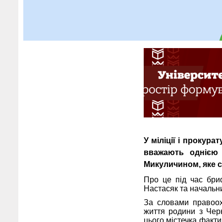
У міліції і прокура
вважають однією з
Микуличином, яке с
Про це під час бриф
Настасяк та начальн
За словами правоохо
життя родини з Чер
цього містечка факти