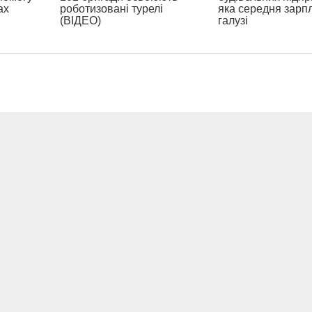
ах
роботизовані турелі
яка середня зарп
(ВІДЕО)
галузі