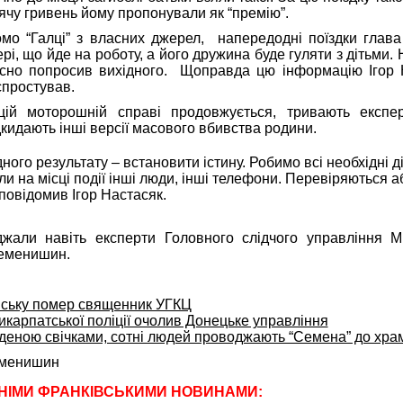
сячу гривень йому пропонували як “премію”.
омо “Галці” з власних джерел, напередодні поїздки глава 
рі, що йде на роботу, а його дружина буде гуляти з дітьми. 
часно попросив вихідного. Щоправда цю інформацію Ігор 
спростував.
 цій моторошній справі продовжується, тривають експ
кидають інші версії масового вбивства родини.
ного результату – встановити істину. Робимо всі необхідні ді
ли на місці події інші люди, інші телефони. Перевіряються 
 повідомив Ігор Настасяк.
жали навіть експерти Головного слідчого управління М
еменишин.
вську помер священник УГКЦ
икарпатської поліції очолив Донецьке управління
деною свічками, сотні людей проводжають “Семена” до хра
менишин
НІМИ ФРАНКІВСЬКИМИ НОВИНАМИ: