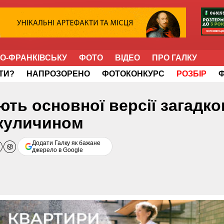
НО-ФРАНКІВСЬКУ
ФОТО
ВІДЕО
ПРО ГАЛКУ
ІТИ?
НАПРОЗОРЕНО
ФОТОКОНКУРС
РОЗБІР
ть основної версії загадко
икуличином
Додати Галку як бажане
джерело в Google