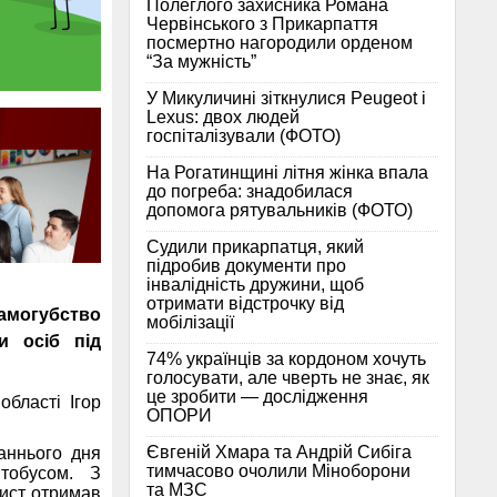
Полеглого захисника Романа
Червінського з Прикарпаття
посмертно нагородили орденом
“За мужність”
У Микуличині зіткнулися Peugeot і
Lexus: двох людей
госпіталізували (ФОТО)
На Рогатинщині літня жінка впала
до погреба: знадобилася
допомога рятувальників (ФОТО)
Судили прикарпатця, який
підробив документи про
інвалідність дружини, щоб
отримати відстрочку від
самогубство
мобілізації
и осіб під
74% українців за кордоном хочуть
голосувати, але чверть не знає, як
це зробити — дослідження
області Ігор
ОПОРИ
Євгеній Хмара та Андрій Сибіга
аннього дня
тимчасово очолили Міноборони
втобусом. З
та МЗС
сист отримав