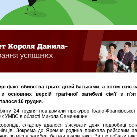
турі факт вбивства трьох дітей батьками, а потім їхнє 
 основних версій трагічної загибелі сім’ї з п’ят
талося 16 грудня.
інгу 24 грудня повідомили прокурор Івано-Франківської 
ик УМВС в області Микола Семенишин.
ронців, слідству вдалося з’ясувати деякі подробиці ост
нівців. Зокрема до Яремче родина приїхала рейсовим а
чно до місця загибелі батьки взяли таксі. За цю поїздку так