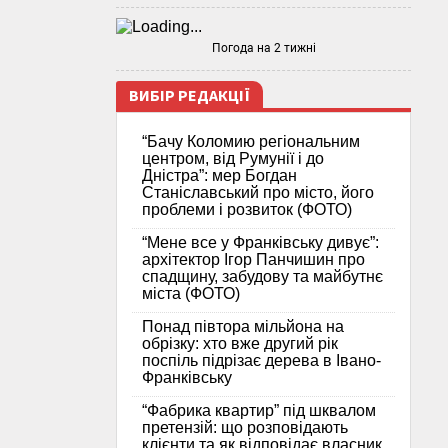
Погода на 2 тижні
ВИБІР РЕДАКЦІЇ
“Бачу Коломию регіональним
центром, від Румунії і до
Дністра”: мер Богдан
Станіславський про місто, його
проблеми і розвиток (ФОТО)
“Мене все у Франківську дивує”:
архітектор Ігор Панчишин про
спадщину, забудову та майбутнє
міста (ФОТО)
Понад півтора мільйона на
обрізку: хто вже другий рік
поспіль підрізає дерева в Івано-
Франківську
“Фабрика квартир” під шквалом
претензій: що розповідають
клієнти та як відповідає власник