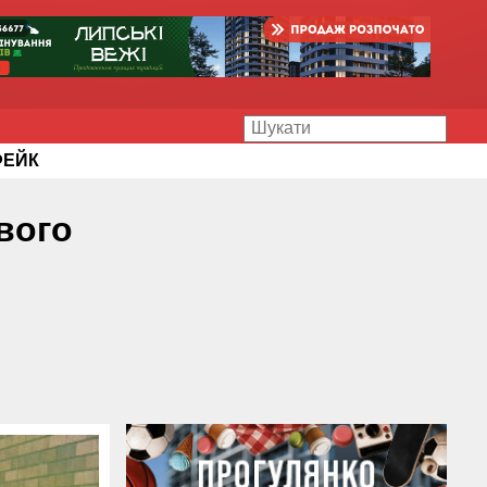
ФЕЙК
вого