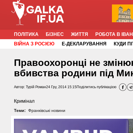
ПОЛІТИКА
БІЗНЕС
ЖИТТЯ
РОБОТА В ІВА
ВІЙНА З РОСІЄЮ
Е-ДЕКЛАРУВАННЯ
КУДИ П
Правоохоронці не змінюю
вбивства родини під М
Автор:
Турій Роман
24 Гру, 2014 15:15
Поділитись публікацією
Кримінал
Теми:
Франківські новини