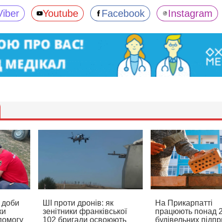
Viber
Youtube
Facebook
Instagram
 доби
ШІ проти дронів: як
На Прикарпатті
ки
зенітники франківської
працюють понад 2
помогу
102 бригади освоюють
будівельних підпр