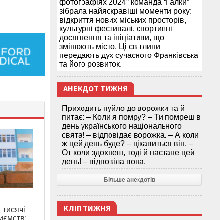
фотографіях 2024” команда “Галки”
зібрала найяскравіші моменти року:
відкриття нових міських просторів,
культурні фестивалі, спортивні
досягнення та ініціативи, що
змінюють місто. Ці світлини
передають дух сучасного Франківська
та його розвиток.
АНЕКДОТ ТИЖНЯ
Приходить пуйло до ворожки та й
питає: – Коли я помру? – Ти помреш в
день українського національного
свята! – відповідає ворожка. – А коли
ж цей день буде? – цікавиться він. –
От коли здохнеш, тоді й настане цей
день! – відповіла вона.
Більше анекдотів
КЛІП ТИЖНЯ
 тисячі
иємств: