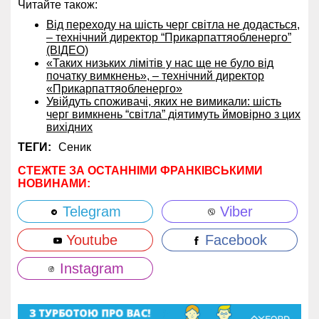
Читайте також:
Від переходу на шість черг світла не додасться,
– технічний директор “Прикарпаттяобленерго”
(ВІДЕО)
«Таких низьких лімітів у нас ще не було від
початку вимкнень», – технічний директор
«Прикарпаттяобленерго»
Увійдуть споживачі, яких не вимикали: шість
черг вимкнень “світла” діятимуть ймовірно з цих
вихідних
ТЕГИ:
Сеник
СТЕЖТЕ ЗА ОСТАННІМИ ФРАНКІВСЬКИМИ
НОВИНАМИ:
Telegram
Viber
Youtube
Facebook
Instagram