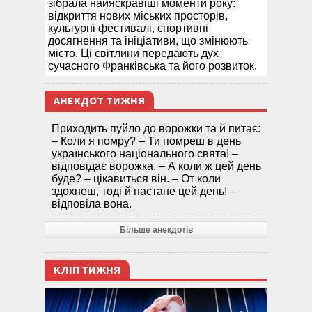
зібрала найяскравіші моменти року:
відкриття нових міських просторів,
культурні фестивалі, спортивні
досягнення та ініціативи, що змінюють
місто. Ці світлини передають дух
сучасного Франківська та його розвиток.
АНЕКДОТ ТИЖНЯ
Приходить пуйло до ворожки та й питає:
– Коли я помру? – Ти помреш в день
українського національного свята! –
відповідає ворожка. – А коли ж цей день
буде? – цікавиться він. – От коли
здохнеш, тоді й настане цей день! –
відповіла вона.
Більше анекдотів
КЛІП ТИЖНЯ