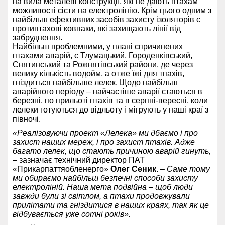
на вила металеві конструкції, які не дають птахам
можливості сісти на електролінію. Крім цього одним з
найбільш ефективних засобів захисту ізоляторів є
протиптахові ковпаки, які захищають лінії від
забруднення.
Найбільш проблемними, у плані спричинених
птахами аварій, є Тлумацький, Городенківський,
Снятинський та Рожнятівський райони, де через
велику кількість водойм, а отже їжі для тпахів,
гніздиться найбільше лелек. Щодо найбільш
аварійного періоду – найчастіше аварії стаються в
березні, по прильоті птахів та в серпні-вересні, коли
лелеки готуються до відльоту і мігрують у наші краї з
півночі.
«Реалізовуючи проект «Лелека» ми дбаємо і про
захист наших мереж, і про захист птахів. Адже
багато лелек, що стають причиною аварій гинуть,
– зазначає технічний директор ПАТ
«Прикарпаттяобленерго»
Олег Сеник
. –
Саме тому
ми обираємо найбільш безпечні способи захисту
електроліній. Наша мета подвійна – щоб люди
завжди були зі світлом, а птахи продовжували
прилітати та гніздитися в наших краях, так як це
відбувається уже сотні років».