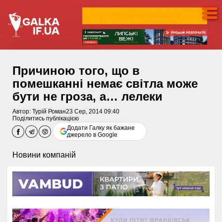
Причиною того, що в
помешканні немає світла може
бути не гроза, а… лелеки
Автор:
Турій Роман
23 Сер, 2014 09:40
Поділитись публікацією
Додати Галку як бажане
джерело в Google
Новини компаній