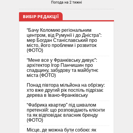
Погода на 2 тижні
ВИБІР РЕДАКЦІЇ
“Бачу Коломию регіональним
центром, від Румунії і до Дністра”:
мер Богдан Станіславський про
місто, його проблеми і розвиток
(ФОТО)
“Мене все у Франківську дивує”:
архітектор Ігор Панчишин про
спадщину, забудову та майбутнє
міста (ФОТО)
Понад півтора мільйона на обрізку:
хто вже другий рік поспіль підрізає
дерева в Івано-Франківську
“Фабрика квартир” під шквалом
претензій: що розповідають клієнти
та як відповідає власник бренду
(ФОТО)
Місце, де можна бути собою: як