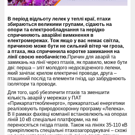
В період відльоту лелек у теплі краї, птахи
збираються великими групами, сідають на
опори та електрообладнання та нерідко
спричиняють аварійні вимкнення в
електромережах. Тож якщо у вас немає світла,
причиною може бути не сильний вітер чи гроза,
а птаха, яка спричинила коротке замикання на
лінії своєю необачністю.
Причин для аварій та
замикань на лінії через птахів, як правило, може бути
дві: перша – зліт молодого недосвідченого лелеки,
який зачіпає крилом електричні проводи, друга –
пташиний послід та елементи гнізд, що забруднюють
ізолятори та проводи.
Для того, щоб убезпечити птахів та зменшити
кількість аварій у мережах у ПАТ
«Прикарпаттяобленерго», прикарпатські енергетики
реалізовують природоохоронну програму «Лелека».
В її рамках фахівці компанії встановлюють на опорах
ліній 10 кВ спеціальні платформи, на які
переносяться гнізда птахів. Також на лініях 35-110 кВ
прикріплюють спеціальні птахозагороджувачі – схожі