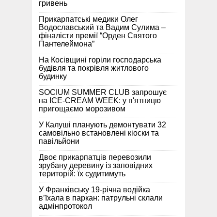
гривень
Прикарпатські медики Олег
Водославський та Вадим Сулима –
фіналісти премії “Орден Святого
Пантелеймона”
На Косівщині горіли господарська
будівля та покрівля житлового
будинку
SOCIUM SUMMER CLUB запрошує
на ICE-CREAM WEEK: у п'ятницю
пригощаємо морозивом
У Калуші планують демонтувати 32
самовільно встановлені кіоски та
павільйони
Двоє прикарпатців перевозили
зрубану деревину із заповідних
територій: їх судитимуть
У Франківську 19-річна водійка
в’їхала в паркан: патрульні склали
адмінпротокол