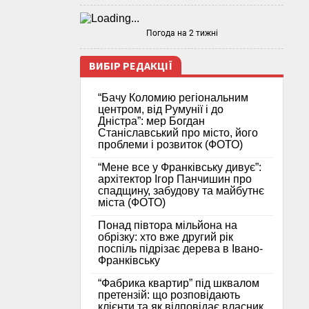
Погода на 2 тижні
ВИБІР РЕДАКЦІЇ
“Бачу Коломию регіональним
центром, від Румунії і до
Дністра”: мер Богдан
Станіславський про місто, його
проблеми і розвиток (ФОТО)
“Мене все у Франківську дивує”:
архітектор Ігор Панчишин про
спадщину, забудову та майбутнє
міста (ФОТО)
Понад півтора мільйона на
обрізку: хто вже другий рік
поспіль підрізає дерева в Івано-
Франківську
“Фабрика квартир” під шквалом
претензій: що розповідають
клієнти та як відповідає власник