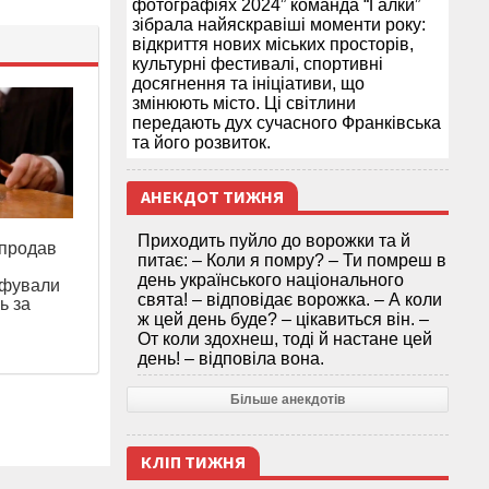
фотографіях 2024” команда “Галки”
зібрала найяскравіші моменти року:
відкриття нових міських просторів,
культурні фестивалі, спортивні
досягнення та ініціативи, що
змінюють місто. Ці світлини
передають дух сучасного Франківська
та його розвиток.
АНЕКДОТ ТИЖНЯ
Приходить пуйло до ворожки та й
 продав
питає: – Коли я помру? – Ти помреш в
день українського національного
афували
свята! – відповідає ворожка. – А коли
ь за
ж цей день буде? – цікавиться він. –
От коли здохнеш, тоді й настане цей
день! – відповіла вона.
Більше анекдотів
КЛІП ТИЖНЯ