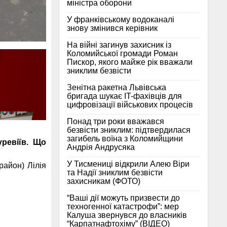
міністра оборони
У франківському водоканалі
знову змінився керівник
На війні загинув захисник із
Коломийської громади Роман
Пискор, якого майже рік вважали
зниклим безвісти
Зенітна ракетна Львівська
бригада шукає IT-фахівців для
цифровізації військових процесів
Понад три роки вважався
безвісти зниклим: підтвердилася
загибель воїна з Коломийщини
ревіїв. Що
Андрія Андрусяка
У Тисмениці відкрили Алею Віри
айон) Лілія
та Надії зниклим безвісти
захисникам (ФОТО)
“Ваші дії можуть призвести до
техногенної катастрофи”: мер
Калуша звернувся до власників
“Карпатнафтохіму” (ВІДЕО)