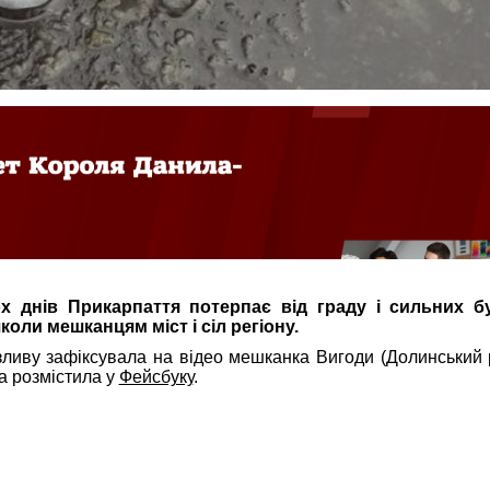
 днів Прикарпаття потерпає від граду і сильних бу
оли мешканцям міст і сіл регіону.
иву зафіксувала на відео мешканка Вигоди (Долинський р
а розмістила у
Фейсбуку
.