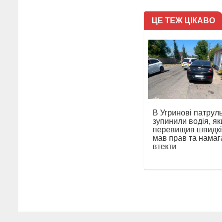
ЦЕ ТЕЖ ЦІКАВО
В Угринові патруль
зупинили водія, як
перевищив швидкіс
мав прав та намаг
втекти