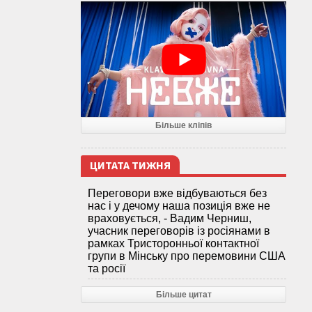
Більше кліпів
ЦИТАТА ТИЖНЯ
Переговори вже відбуваються без
нас і у дечому наша позиція вже не
враховується, - Вадим Черниш,
учасник переговорів із росіянами в
рамках Тристоронньої контактної
групи в Мінську про перемовини США
та росії
Більше цитат