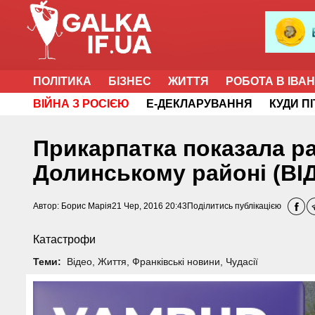
ПОЛІТИКА
БІЗНЕС
ЖИТТЯ
РОБОТА В ІВА
ВІЙНА З РОСІЄЮ
Е-ДЕКЛАРУВАННЯ
КУДИ П
Прикарпатка показала р
Долинському районі (ВІ
Автор:
Борис Марія
21 Чер, 2016 20:43
Поділитись публікацією
Катастрофи
Теми:
Відео
,
Життя
,
Франківські новини
,
Чудасії