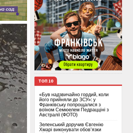
ТОП 10
«Був надзвичайно гордий, коли
його прийняли до ЗСУ»: у
Франківську попрощалися з
воїном Семюелем Педрацціні з
Австралії (ФОТО)
Зеленський доручив Євгенію
Хмарі виконувати обов’язки