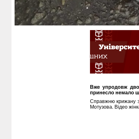
Вже упродовж двох
принесло немало шк
Справжню крижану зл
Мотузова. Відео жінк