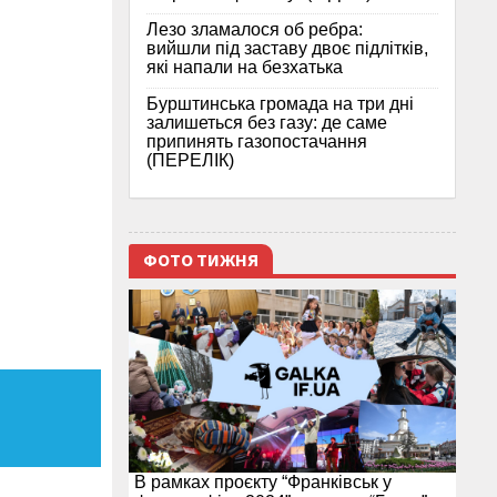
Лезо зламалося об ребра:
вийшли під заставу двоє підлітків,
які напали на безхатька
Бурштинська громада на три дні
залишеться без газу: де саме
припинять газопостачання
(ПЕРЕЛІК)
ФОТО ТИЖНЯ
В рамках проєкту “Франківськ у