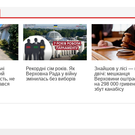
ні
Рекордні сім років. Як
Знайшов у лісі —
ий
Верховна Рада у війну
двічі: мешканця
ть, не
змінилась без виборів
Верховини оштр
ався
на 298 000 гривен
збут канабісу