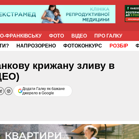
НО-ФРАНКІВСЬКУ
ФОТО
ВІДЕО
ПРО ГАЛКУ
ІТИ?
НАПРОЗОРЕНО
ФОТОКОНКУРС
РОЗБІР
анкову крижану зливу в
ДЕО)
Додати Галку як бажане
джерело в Google