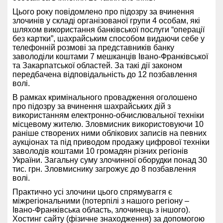
Цього року повідомлено про підозру за вчинення
злочинів у складі організованої групи 4 особам, які
шляхом використання банківської послуги “операції
без картки”, шахрайським способом видаючи себе у
телефонній розмові за представників банку
заволоділи коштами 7 мешканців Івано-Франківської
та Закарпатської областей. За такі дії законом
передбачена відповідальність до 12 позбавлення
волі.
В рамках кримінального провадження оголошено
про підозру за вчинення шахрайських дій з
використанням електронно-обчислювальної техніки
місцевому жителю. Зловмисник використовуючи 10
раніше створених ними облікових записів на певних
аукціонах та під приводом продажу цифрової техніки
заволодів коштами 10 громадян різних регіонів
України. Загальну суму злочинної оборудки понад 30
тис. грн. Зловмиснику загрожує до 8 позбавлення
волі.
Практично усі злочини цього спрямуваггя є
міжрегіональними (потерпілі з нашого регіону –
Івано-Франківська область, злочинець з іншого).
Хостинг сайту (фізичне знаходження) за допомогою