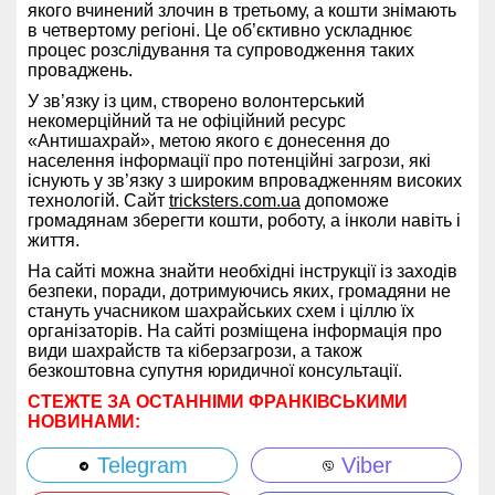
якого вчинений злочин в третьому, а кошти знімають
в четвертому регіоні. Це об’єктивно ускладнює
процес розслідування та супроводження таких
проваджень.
У зв’язку із цим, створено волонтерський
некомерційний та не офіційний ресурс
«Антишахрай», метою якого є донесення до
населення інформації про потенційні загрози, які
існують у зв’язку з широким впровадженням високих
технологій. Сайт
tricksters.com.ua
допоможе
громадянам зберегти кошти, роботу, а інколи навіть і
життя.
На сайті можна знайти необхідні інструкції із заходів
безпеки, поради, дотримуючись яких, громадяни не
стануть учасником шахрайських схем і ціллю їх
організаторів. На сайті розміщена інформація про
види шахрайств та кіберзагрози, а також
безкоштовна супутня юридичної консультації.
СТЕЖТЕ ЗА ОСТАННІМИ ФРАНКІВСЬКИМИ
НОВИНАМИ:
Telegram
Viber