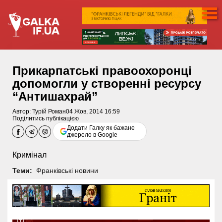
Прикарпатські правоохоронці
допомогли у створенні ресурсу
“Антишахрай”
Автор:
Турій Роман
04 Жов, 2014 16:59
Поділитись публікацією
Додати Галку як бажане
джерело в Google
Кримінал
Теми:
Франківські новини