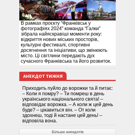
В рамках проєкту “Франківськ у
фотографіях 2024” команда “Галки”
зібрала найяскравіші моменти року:
відкриття нових міських просторів,
культурні фестивалі, спортивні
досягнення та ініціативи, що змінюють
місто. Ці світлини передають дух
сучасного Франківська та його розвиток.
АНЕКДОТ ТИЖНЯ
Приходить пуйло до ворожки та й питає:
– Коли я помру? – Ти помреш в день
українського національного свята! –
відповідає ворожка. – А коли ж цей день
буде? – цікавиться він. – От коли
здохнеш, тоді й настане цей день! –
відповіла вона.
Більше анекдотів