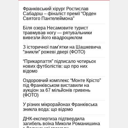
Франківський хірург Ростислав
Сабадош – фіналіст премії “Орден
Святого Пантелеймона”
Біля озера Несамовите турист
травмував ногу — рятувальники
вивезли його квадроциклом
З історичної памʼятки на Шашкевича
“зникли” рожеві двері (ФОТО)
“Прикарпаття” підписало чотирьох
нових футболістів: що про них
відомо
Оздоровчий комплекс “Монте Крісто”
під Франківськом виставили на
аукціон за 67 мільйонів гривень
(ФОТО)
У різних мікрорайонах Франківська
зникла вода: що відомо
ДНК-експертиза підтвердила
загибель воїна Миколи Романишина