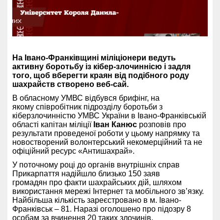
На Івано-Франківщині міліціонери ведуть
активну боротьбу із кібер-злочиннісю і задля
того, щоб вберегти краян від подібного роду
шахрайств створено веб-сай.
В обласному УМВС відбувся брифінг, на
якому співробітник підрозділу боротьби з
кіберзлочинністю УМВС України в Івано-Франківській
області капітан міліції
Іван Канюс
розповів про
результати проведеної роботи у цьому напрямку та
новостворений волонтерський некомерційний та не
офіційний ресурс «Антишахрай».
У поточному році до органів внутрішніх справ
Прикарпаття надійшло близько 150 заяв
громадян про факти шахрайських дій, шляхом
використання мережі Інтернет та мобільного зв’язку.
Найбільша кількість зареєстровано в м. Івано-
Франківськ – 81. Наразі оголошено про підозру 8
особам за вчинення 20 таких злочинів.