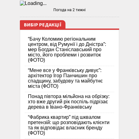
Погода на 2 тижні
ВИБІР РЕДАКЦІЇ
“Бачу Коломию регіональним
центром, від Румунії і до Дністра”:
мер Богдан Станіславський про
місто, його проблеми і розвиток
(ФОТО)
“Мене все у Франківську дивує”:
архітектор Ігор Панчишин про
спадщину, забудову та майбутнє
міста (ФОТО)
Понад півтора мільйона на обрізку:
хто вже другий рік поспіль підрізає
дерева в Івано-Франківську
“Фабрика квартир” під шквалом
претензій: що розповідають клієнти
та як відповідає власник бренду
(ФОТО)