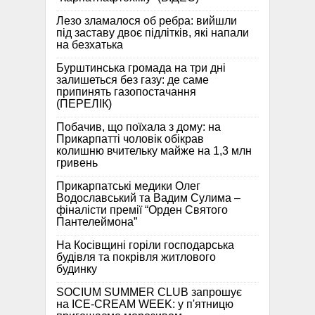
Лезо зламалося об ребра: вийшли
під заставу двоє підлітків, які напали
на безхатька
Бурштинська громада на три дні
залишеться без газу: де саме
припинять газопостачання
(ПЕРЕЛІК)
Побачив, що поїхала з дому: на
Прикарпатті чоловік обікрав
колишню вчительку майже на 1,3 млн
гривень
Прикарпатські медики Олег
Водославський та Вадим Сулима –
фіналісти премії “Орден Святого
Пантелеймона”
На Косівщині горіли господарська
будівля та покрівля житлового
будинку
SOCIUM SUMMER CLUB запрошує
на ICE-CREAM WEEK: у п'ятницю