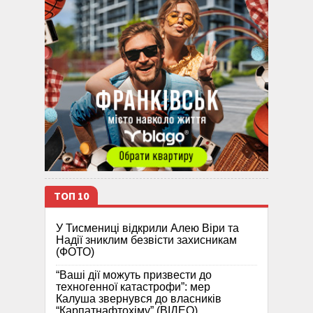
ТОП 10
У Тисмениці відкрили Алею Віри та
Надії зниклим безвісти захисникам
(ФОТО)
“Ваші дії можуть призвести до
техногенної катастрофи”: мер
Калуша звернувся до власників
“Карпатнафтохіму” (ВІДЕО)