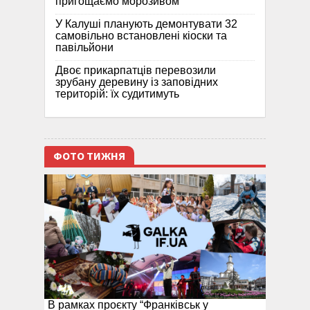
пригощаємо морозивом
У Калуші планують демонтувати 32
самовільно встановлені кіоски та
павільйони
Двоє прикарпатців перевозили
зрубану деревину із заповідних
територій: їх судитимуть
ФОТО ТИЖНЯ
В рамках проєкту “Франківськ у