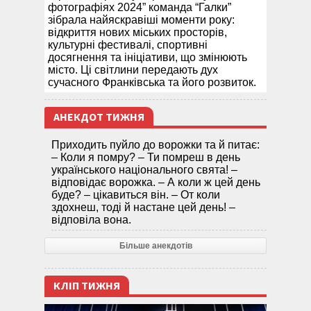
фотографіях 2024” команда “Галки”
зібрала найяскравіші моменти року:
відкриття нових міських просторів,
культурні фестивалі, спортивні
досягнення та ініціативи, що змінюють
місто. Ці світлини передають дух
сучасного Франківська та його розвиток.
АНЕКДОТ ТИЖНЯ
Приходить пуйло до ворожки та й питає:
– Коли я помру? – Ти помреш в день
українського національного свята! –
відповідає ворожка. – А коли ж цей день
буде? – цікавиться він. – От коли
здохнеш, тоді й настане цей день! –
відповіла вона.
Більше анекдотів
КЛІП ТИЖНЯ