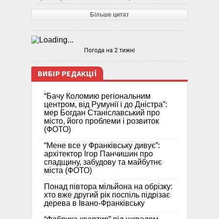
Більше цитат
Погода на 2 тижні
ВИБІР РЕДАКЦІЇ
“Бачу Коломию регіональним
центром, від Румунії і до Дністра”:
мер Богдан Станіславський про
місто, його проблеми і розвиток
(ФОТО)
“Мене все у Франківську дивує”:
архітектор Ігор Панчишин про
спадщину, забудову та майбутнє
міста (ФОТО)
Понад півтора мільйона на обрізку:
хто вже другий рік поспіль підрізає
дерева в Івано-Франківську