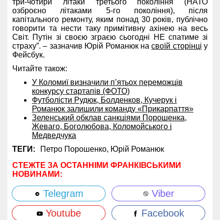
три-чотири літаки третього покоління (НАТО
озброєно літаками 5-го покоління), після
капітального ремонту, яким понад 30 років, публічно
говорити та нести таку примітивну ахінею на весь
Світ. Путін зі своєю
зграєю сьогодні НЕ спатиме зі
страху”. – зазначив Юрій Романюк на
своїй сторінці
у
Фейсбук.
Читайте також:
У Коломиї визначили п’ятьох переможців
конкурсу стартапів (ФОТО)
Футболісти Рудюк, Болденков, Кучерук і
Романюк залишили команду «Прикарпаття»
Зеленський обклав санкціями Порошенка,
Жеваго, Боголюбова, Коломойського і
Медведчука
ТЕГИ:
Петро Порошенко,
Юрій Романюк
СТЕЖТЕ ЗА ОСТАННІМИ ФРАНКІВСЬКИМИ
НОВИНАМИ:
Telegram
Viber
Youtube
Facebook