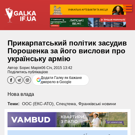
Прикарпатський політик засудив
Порошенка за його вислови про
українську армію
Автор:
Борис Марія
06 Січ, 2015 13:42
Поділитись публікацією
Додати Галку як бажане
джерело в Google
Нова влада
Теми:
ООС (ЕКС-АТО)
,
Спецтема
,
Франківські новини