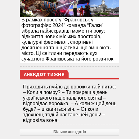
В рамках проєкту “Франківськ у
фотографіях 2024” команда “Галки”
зібрала найяскравіші моменти року:
відкриття нових міських просторів,
культурні фестивалі, спортивні
досягнення та ініціативи, що змінюють
місто. Ці світлини передають дух
сучасного Франківська та його розвиток.
АНЕКДОТ ТИЖНЯ
Приходить пуйло до ворожки та й питає:
– Коли я помру? – Ти помреш в день
українського національного свята! –
відповідає ворожка. – А коли ж цей день
буде? – цікавиться він. – От коли
здохнеш, тоді й настане цей день! –
відповіла вона.
Більше анекдотів