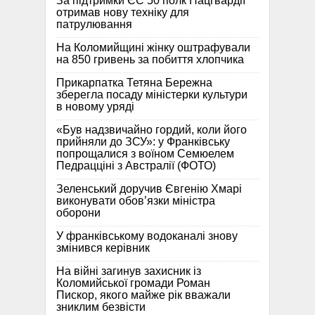
За підтримки ЄС 50 полк Нацгвардії
отримав нову техніку для
патрулювання
На Коломийщині жінку оштрафували
на 850 гривень за побиття хлопчика
Прикарпатка Тетяна Бережна
зберегла посаду міністерки культури
в новому уряді
«Був надзвичайно гордий, коли його
прийняли до ЗСУ»: у Франківську
попрощалися з воїном Семюелем
Педрацціні з Австралії (ФОТО)
Зеленський доручив Євгенію Хмарі
виконувати обов’язки міністра
оборони
У франківському водоканалі знову
змінився керівник
На війні загинув захисник із
Коломийської громади Роман
Пискор, якого майже рік вважали
зниклим безвісти