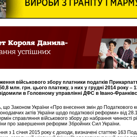
ження військового збору платники податків Прикарпат
,8 млн. грн. цього платежу, з них у грудні 2014 року – 1
відомили в Головному управлінні ДФС в Івано-Франківс
ь, що Законом України «Про внесення змін до Податкового к
конодавчих актів України щодо податкової реформи» від 28.
ермін справляння військового збору до набрання чинності 
їни про завершення реформи Збройних Сил України.
ня з 1 січня 2015 року є доходи, визначені статтею 163 По