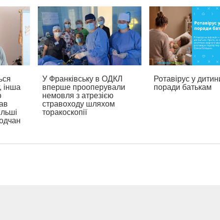
ься
У Франківську в ОДКЛ
Ротавірус у дитин
, інша
вперше прооперували
поради батькам
о
немовля з атрезією
ав
стравоходу шляхом
ільші
торакоскопії
родчан