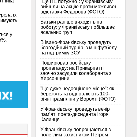
атника
"Це НЕ потужно": у Франківську
вийшли на акцію проти можливої
відставки Федорова (ФОТО)
рела їх
тримують
Батьки раніше виходять на
роботу: у Франківську побільшає
ясельних груп
ься у
5%.
В Івано-Франківську проведуть
благодійний турнір із мініфутболу
на підтримку ЗСУ
Поширював російську
пропаганду: на Прикарпатті
заочно засудили колаборанта з
Херсонщини
"Це дуже недооцінене місце": як
бережуть та відновлюють 100-
річні трампліни у Ворохті (ФОТО)
У Франківську проведуть вечір
пам’яті поета-дисидента Ігоря
Калинця
У Франківську попрощаються з
полеглим захисником Петром