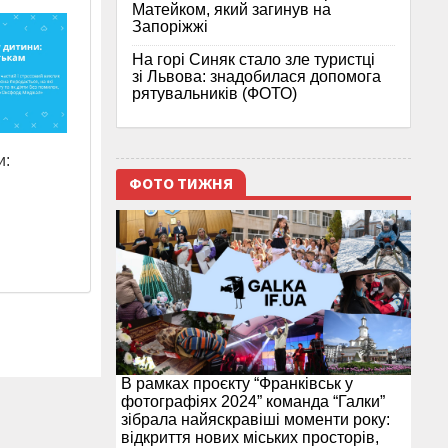
Матейком, який загинув на
Запоріжжі
На горі Синяк стало зле туристці
зі Львова: знадобилася допомога
рятувальників (ФОТО)
и:
ФОТО ТИЖНЯ
В рамках проєкту “Франківськ у
фотографіях 2024” команда “Галки”
зібрала найяскравіші моменти року:
відкриття нових міських просторів,