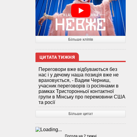
Більше кліпів
ЦИТАТА ТИЖНЯ
Переговори вже відбуваються без
нас і у дечому наша позиція вже не
враховується, - Вадим Черниш,
учасник переговорів із росіянами в
рамках Тристоронньої контактної
групи в Мінську про перемовини США
та росії
Більше цитат
Погода на 2 тижні