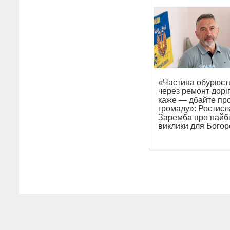
«Частина обурюєт
через ремонт доріг
каже — дбайте пр
громаду»: Ростисл
Заремба про найб
виклики для Бого