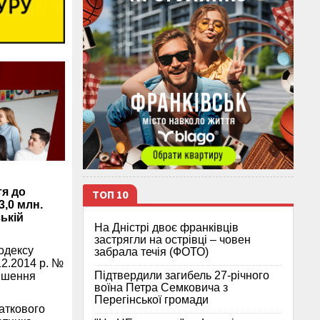
тя до
ТОП 10
3,0 млн.
ькій
На Дністрі двоє франківців
застрягли на острівці – човен
одексу
забрала течія (ФОТО)
12.2014 р. №
Підтвердили загибель 27-річного
рішення
воїна Петра Семковича з
Перегінської громади
даткового