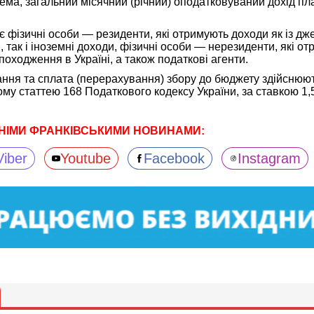
рема, загальний місячний (річний) оподатковуваний дохід пл
 фізичні особи — резиденти, які отримують доходи як із дже
, так і іноземні доходи, фізичні особи — нерезиденти, які о
походження в Україні, а також податкові агенти.
ння та сплата (перерахування) збору до бюджету здійснюют
му статтею 168 Податкового кодексу України, за ставкою 1,
НІМИ ФРАНКІВСЬКИМИ НОВИНАМИ:
Viber
Youtube
Facebook
Instagram