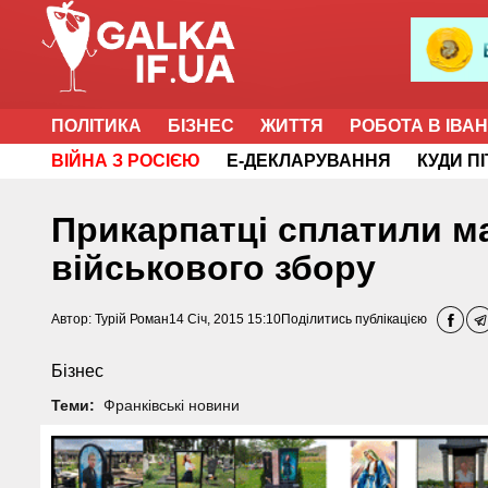
ПОЛІТИКА
БІЗНЕС
ЖИТТЯ
РОБОТА В ІВА
ВІЙНА З РОСІЄЮ
Е-ДЕКЛАРУВАННЯ
КУДИ П
Прикарпатці сплатили м
військового збору
Автор:
Турій Роман
14 Січ, 2015 15:10
Поділитись публікацією
Бізнес
Теми:
Франківські новини