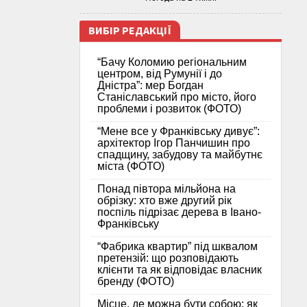
ВИБІР РЕДАКЦІЇ
“Бачу Коломию регіональним
центром, від Румунії і до
Дністра”: мер Богдан
Станіславський про місто, його
проблеми і розвиток (ФОТО)
“Мене все у Франківську дивує”:
архітектор Ігор Панчишин про
спадщину, забудову та майбутнє
міста (ФОТО)
Понад півтора мільйона на
обрізку: хто вже другий рік
поспіль підрізає дерева в Івано-
Франківську
“Фабрика квартир” під шквалом
претензій: що розповідають
клієнти та як відповідає власник
бренду (ФОТО)
Місце, де можна бути собою: як