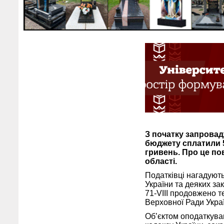
З початку запровад
бюджету сплатили 50
гривень. Про це по
області.
Податківці нагадуют
України та деяких за
71-VIII продовжено т
Верховної Ради Укра
Об’єктом оподаткуван