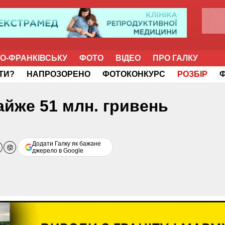
НО-ФРАНКІВСЬКУ
ФОТО
ВІДЕО
ПРО ГАЛКУ
ІТИ?
НАПРОЗОРЕНО
ФОТОКОНКУРС
РОЗБІР
айже 51 млн. гривень
Додати Галку як бажане
джерело в Google