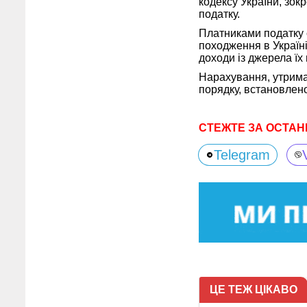
кодексу України, зок
податку.
Платниками податку є
походження в Україні
доходи із джерела їх 
Нарахування, утрима
порядку, встановлено
СТЕЖТЕ ЗА ОСТАН
Telegram
ЦЕ ТЕЖ ЦІКАВО